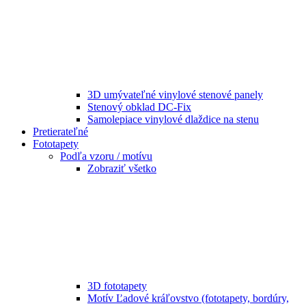
3D umývateľné vinylové stenové panely
Stenový obklad DC-Fix
Samolepiace vinylové dlaždice na stenu
Pretierateľné
Fototapety
Podľa vzoru / motívu
Zobraziť všetko
3D fototapety
Motív Ľadové kráľovstvo (fototapety, bordúry,