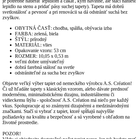
je potrebné natierať lepidlom a čakať, kým navlhne, ale stačí naniesť
lepidlo na stenu a pridať pásy suchej tapety). Tapeta má dobrú
svetlostálosť a pevnosť a pri renovácii sa dá odstrániť suchá bez
zvyškov.
OBYTNÁ ČASŤ: chodba, spálňa, obývacia izba
FARBA: zelená, biela
ŠTÝL: prírodný
MATERIÁL: vlies
Opakovanie vzoru: 53 cm
ROZMER: 10,05 x 0,53 m
veľmi dobre umývateľný
dobrá farebná stálosť na svetle
odstrániteľné za sucha bez zvyškov
Objavte veľký výber tapiet od nemeckého výrobcu A.S. Création!
Či už hľadáte tapety s klasickým vzorom, alebo dávate prednosť
modernému, minimalistickému dizajnu, industriálnemu či
vidieckemu štýlu - spoločnosť A.S. Création má niečo pre každý
vkus. Spolupracuje aj so známymi dizajnérmi a medzinárodnými
značkami. Stačí si vybrať z tapiet, ktoré spĺňajú najvyššie
požiadavky na kvalitu a bezpečnosť a sú vyrobené s ohľadom na
životné prostredie.
POZOR!