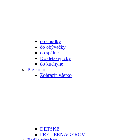
do chodby
do obývačky
do spálne
Do detskej izby
do kuchyne
Pre koho
Zobraziť všetko
DETSKÉ
PRE TEENAGEROV