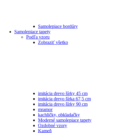
Samolepiace bordúry
Samolepiace tapety
Podľa vzoru
Zobraziť všetko
imitácia drevo šírky 45 cm
imitácia drevo šírka 67,5 cm
imitácia drevo šírky 90 cm
mramor
kachličky, obkladačky
Moderné samolepiace tapety
Ozdobné vzory
Kameň