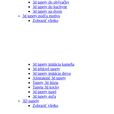
3d tapety do obývačky
3d tapety do kuchyne
3d tapety na dvere
3d tapety podľa motívu
Zobraziť všetko
3d tapety imitácia kameňa
3d tehlové tapety
3d tapety imitácia dreva
Abstraktné 3d tapety
Tapety 3d ilúzia
Tapeta 3d kocky
3d tapety tunel
3d tapety guľa
3D panely
Zobraziť všetko