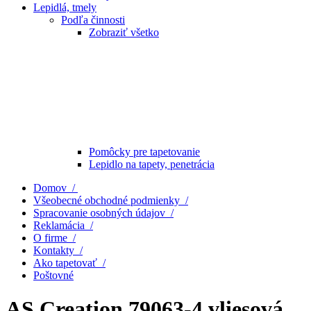
Lepidlá, tmely
Podľa činnosti
Zobraziť všetko
Pomôcky pre tapetovanie
Lepidlo na tapety, penetrácia
Domov /
Všeobecné obchodné podmienky /
Spracovanie osobných údajov /
Reklamácia /
O firme /
Kontakty /
Ako tapetovať /
Poštovné
AS Creation 79063-4 vliesová