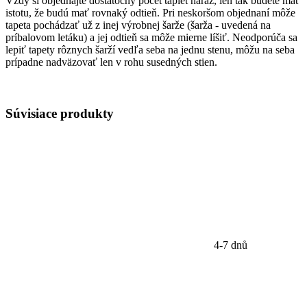
Vždy si objednajte dostatočný počet tapiet naraz, len tak budete mať
istotu, že budú mať rovnaký odtieň. Pri neskoršom objednaní môže
tapeta pochádzať už z inej výrobnej šarže (šarža - uvedená na
príbalovom letáku) a jej odtieň sa môže mierne líšiť. Neodporúča sa
lepiť tapety rôznych šarží vedľa seba na jednu stenu, môžu na seba
prípadne nadväzovať len v rohu susedných stien.
Súvisiace
produkty
4-7 dnů