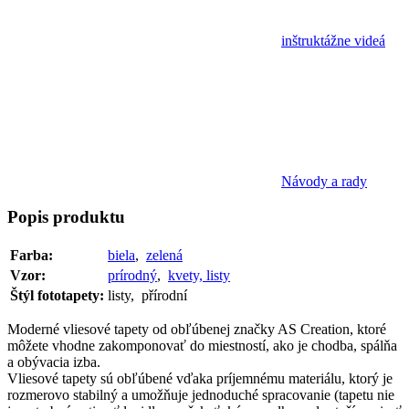
inštruktážne videá
Návody a rady
Popis
produktu
Farba:
biela
,
zelená
Vzor:
prírodný
,
kvety, listy
Štýl fototapety:
listy, přírodní
Moderné vliesové tapety od obľúbenej značky AS Creation, ktoré
môžete vhodne zakomponovať do miestností, ako je chodba, spálňa
a obývacia izba.
Vliesové tapety sú obľúbené vďaka príjemnému materiálu, ktorý je
rozmerovo stabilný a umožňuje jednoduché spracovanie (tapetu nie