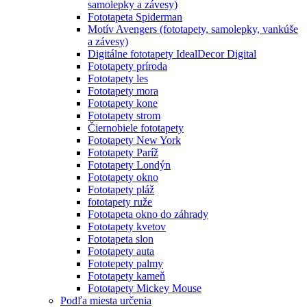
samolepky a závesy)
Fototapeta Spiderman
Motív Avengers (fototapety, samolepky, vankúše
a závesy)
Digitálne fototapety IdealDecor Digital
Fototapety príroda
Fototapety les
Fototapety mora
Fototapety kone
Fototapety strom
Čiernobiele fototapety
Fototapety New York
Fototapety Paríž
Fototapety Londýn
Fototapety okno
Fototapety pláž
fototapety ruže
Fototapeta okno do záhrady
Fototapety kvetov
Fototapeta slon
Fototapety auta
Fototepety palmy
Fototapety kameň
Fototapety Mickey Mouse
Podľa miesta určenia