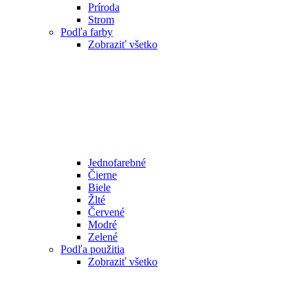
Príroda
Strom
Podľa farby
Zobraziť všetko
Jednofarebné
Čierne
Biele
Žlté
Červené
Modré
Zelené
Podľa použitia
Zobraziť všetko