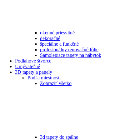
okenné priesvitné
dekoračné
špeciálne a funkčné
profesionálny renovačné fólie
Samolepiace tapety na nábytok
Podlahové štvorce
Umývateľné
3D tapety a panely
Podľa miestnosti
Zobraziť všetko
3d tapety do spálne