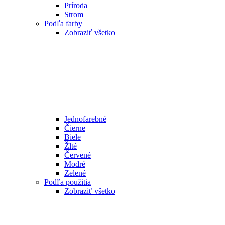
Príroda
Strom
Podľa farby
Zobraziť všetko
Jednofarebné
Čierne
Biele
Žlté
Červené
Modré
Zelené
Podľa použitia
Zobraziť všetko