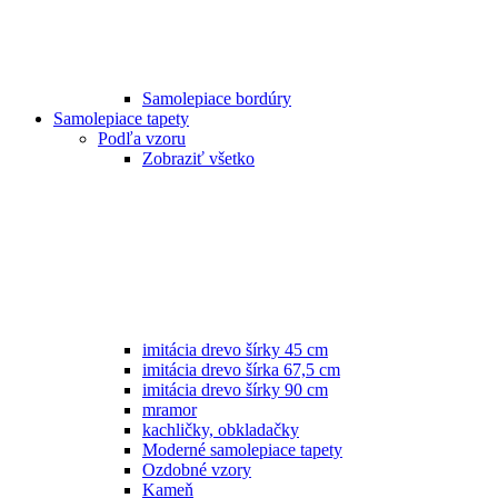
Samolepiace bordúry
Samolepiace tapety
Podľa vzoru
Zobraziť všetko
imitácia drevo šírky 45 cm
imitácia drevo šírka 67,5 cm
imitácia drevo šírky 90 cm
mramor
kachličky, obkladačky
Moderné samolepiace tapety
Ozdobné vzory
Kameň