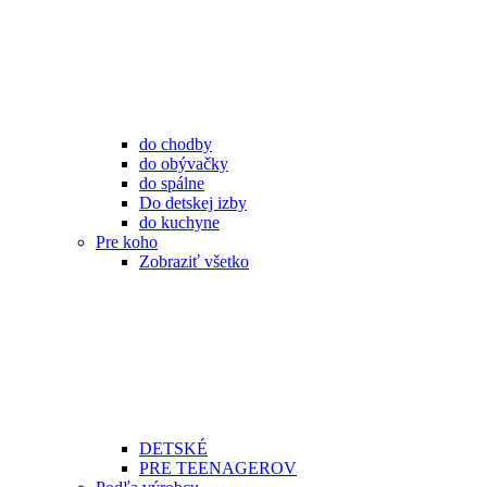
do chodby
do obývačky
do spálne
Do detskej izby
do kuchyne
Pre koho
Zobraziť všetko
DETSKÉ
PRE TEENAGEROV