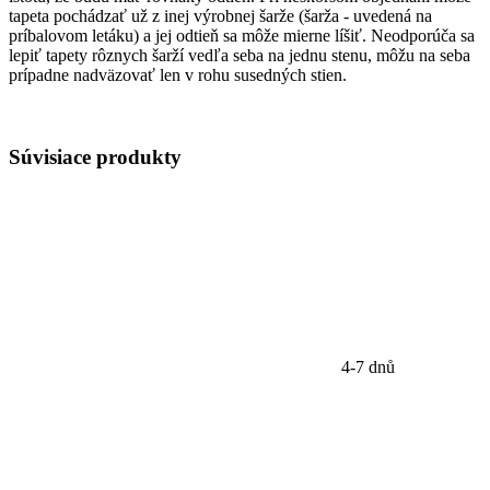
tapeta pochádzať už z inej výrobnej šarže (šarža - uvedená na
príbalovom letáku) a jej odtieň sa môže mierne líšiť. Neodporúča sa
lepiť tapety rôznych šarží vedľa seba na jednu stenu, môžu na seba
prípadne nadväzovať len v rohu susedných stien.
Súvisiace
produkty
4-7 dnů