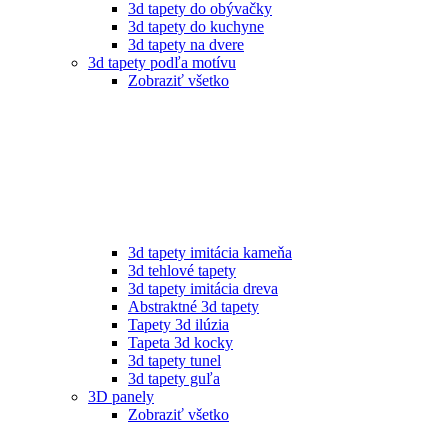
3d tapety do obývačky
3d tapety do kuchyne
3d tapety na dvere
3d tapety podľa motívu
Zobraziť všetko
3d tapety imitácia kameňa
3d tehlové tapety
3d tapety imitácia dreva
Abstraktné 3d tapety
Tapety 3d ilúzia
Tapeta 3d kocky
3d tapety tunel
3d tapety guľa
3D panely
Zobraziť všetko