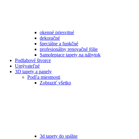
okenné priesvitné
dekoračné
špeciálne a funkčné
profesionálny renovačné fólie
Samolepiace tapety na nábytok
Podlahové štvorce
Umývateľné
3D tapety a panely
Podľa miestnosti
Zobraziť všetko
3d tapety do spálne