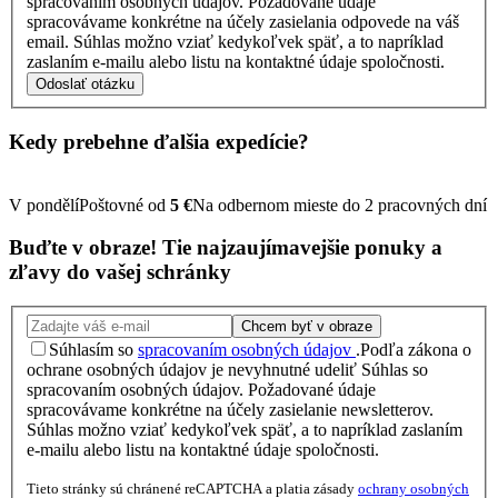
spracovaním osobných údajov. Požadované údaje
spracovávame konkrétne na účely zasielania odpovede na váš
email. Súhlas možno vziať kedykoľvek späť, a to napríklad
zaslaním e-mailu alebo listu na kontaktné údaje spoločnosti.
Odoslať otázku
Kedy prebehne ďalšia
expedície?
V pondělí
Poštovné od
5 €
Na odbernom mieste do 2 pracovných dní
Buďte v obraze!
Tie najzaujímavejšie
ponuky
a
zľavy
do vašej schránky
Chcem byť v obraze
Súhlasím so
spracovaním osobných údajov
.
Podľa zákona o
ochrane osobných údajov je nevyhnutné udeliť Súhlas so
spracovaním osobných údajov. Požadované údaje
spracovávame konkrétne na účely zasielanie newsletterov.
Súhlas možno vziať kedykoľvek späť, a to napríklad zaslaním
e-mailu alebo listu na kontaktné údaje spoločnosti.
Tieto stránky sú chránené reCAPTCHA a platia zásady
ochrany osobných