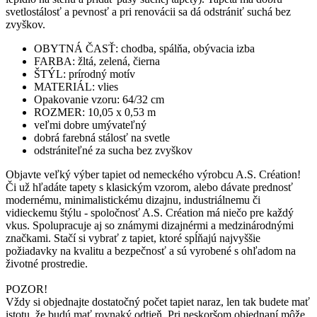
svetlostálosť a pevnosť a pri renovácii sa dá odstrániť suchá bez
zvyškov.
OBYTNÁ ČASŤ: chodba, spálňa, obývacia izba
FARBA: žltá, zelená, čierna
ŠTÝL: prírodný motív
MATERIÁL: vlies
Opakovanie vzoru: 64/32 cm
ROZMER: 10,05 x 0,53 m
veľmi dobre umývateľný
dobrá farebná stálosť na svetle
odstrániteľné za sucha bez zvyškov
Objavte veľký výber tapiet od nemeckého výrobcu A.S. Création!
Či už hľadáte tapety s klasickým vzorom, alebo dávate prednosť
modernému, minimalistickému dizajnu, industriálnemu či
vidieckemu štýlu - spoločnosť A.S. Création má niečo pre každý
vkus. Spolupracuje aj so známymi dizajnérmi a medzinárodnými
značkami. Stačí si vybrať z tapiet, ktoré spĺňajú najvyššie
požiadavky na kvalitu a bezpečnosť a sú vyrobené s ohľadom na
životné prostredie.
POZOR!
Vždy si objednajte dostatočný počet tapiet naraz, len tak budete mať
istotu, že budú mať rovnaký odtieň. Pri neskoršom objednaní môže