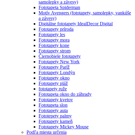
samolepky a závesy)
Fototapeta Spiderman
Motív Avengers (fototapety, samolepky, vankúše
a závesy)
Digitálne fototapety IdealDecor Digital
Fototapety príroda
Fototapety les
Fototapety mora
Fototapety kone
Fototapety strom
Čiernobiele fototapety
Fototapety New York
Fototapety Paríž
Fototapety Londýn
Fototapety okno
Fototapety pláž
fototapety ruže
Fototapeta okno do záhrady
Fototapety kvetov
Fototapeta slon
Fototapety auta
Fototepety palmy
Fototapety kameň
Fototapety Mickey Mouse
Podľa miesta určenia