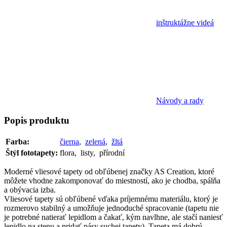
inštruktážne videá
Návody a rady
Popis
produktu
Farba:
čierna
,
zelená
,
žltá
Štýl fototapety:
flora, listy, přírodní
Moderné vliesové tapety od obľúbenej značky AS Creation, ktoré
môžete vhodne zakomponovať do miestností, ako je chodba, spálňa
a obývacia izba.
Vliesové tapety sú obľúbené vďaka príjemnému materiálu, ktorý je
rozmerovo stabilný a umožňuje jednoduché spracovanie (tapetu nie
je potrebné natierať lepidlom a čakať, kým navlhne, ale stačí naniesť
lepidlo na stenu a pridať pásy suchej tapety). Tapeta má dobrú