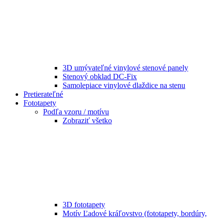
3D umývateľné vinylové stenové panely
Stenový obklad DC-Fix
Samolepiace vinylové dlaždice na stenu
Pretierateľné
Fototapety
Podľa vzoru / motívu
Zobraziť všetko
3D fototapety
Motív Ľadové kráľovstvo (fototapety, bordúry,