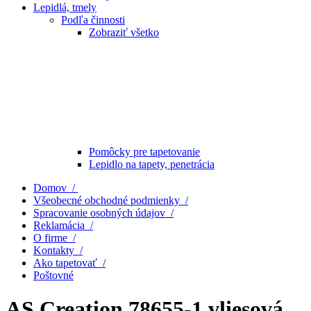
Lepidlá, tmely
Podľa činnosti
Zobraziť všetko
Pomôcky pre tapetovanie
Lepidlo na tapety, penetrácia
Domov /
Všeobecné obchodné podmienky /
Spracovanie osobných údajov /
Reklamácia /
O firme /
Kontakty /
Ako tapetovať /
Poštovné
AS Creation 78655-1 vliesová