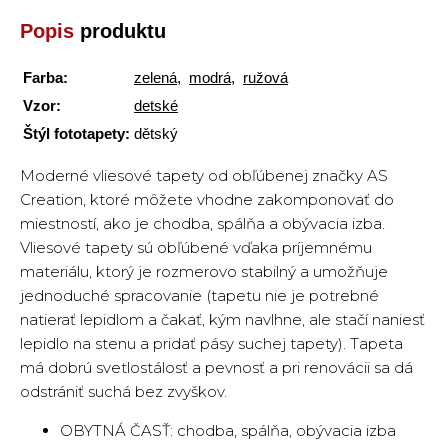
Popis
produktu
Farba:
zelená
,
modrá
,
ružová
Vzor:
detské
Štýl fototapety:
dětský
Moderné vliesové tapety od obľúbenej značky AS
Creation, ktoré môžete vhodne zakomponovať do
miestností, ako je chodba, spálňa a obývacia izba.
Vliesové tapety sú obľúbené vďaka príjemnému
materiálu, ktorý je rozmerovo stabilný a umožňuje
jednoduché spracovanie (tapetu nie je potrebné
natierať lepidlom a čakať, kým navlhne, ale stačí naniesť
lepidlo na stenu a pridať pásy suchej tapety). Tapeta
má dobrú svetlostálosť a pevnosť a pri renovácii sa dá
odstrániť suchá bez zvyškov.
OBYTNÁ ČASŤ: chodba, spálňa, obývacia izba