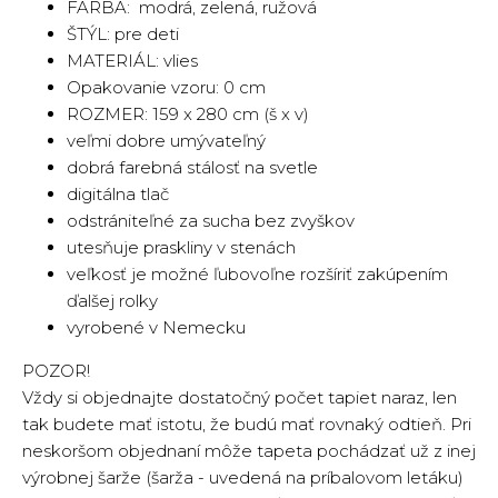
FARBA: modrá, zelená, ružová
ŠTÝL: pre deti
MATERIÁL: vlies
Opakovanie vzoru: 0 cm
ROZMER: 159 x 280 cm (š x v)
veľmi dobre umývateľný
dobrá farebná stálosť na svetle
digitálna tlač
odstrániteľné za sucha bez zvyškov
utesňuje praskliny v stenách
veľkosť je možné ľubovoľne rozšíriť zakúpením
ďalšej rolky
vyrobené v Nemecku
POZOR!
Vždy si objednajte dostatočný počet tapiet naraz, len
tak budete mať istotu, že budú mať rovnaký odtieň. Pri
neskoršom objednaní môže tapeta pochádzať už z inej
výrobnej šarže (šarža - uvedená na príbalovom letáku)