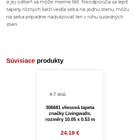
a jej odtieň sa môže mierne líšiť. Neodporúča sa lepiť
tapety rôznych šarží vedľa seba na jednu stenu, môžu
na seba prípadne nadväzovať len v rohu susedných
stien.
Súvisiace
produkty
4-7 dnů
306681 vliesová tapeta
značky Livingwalls,
rozměry 10.05 x 0.53 m
24.19 €