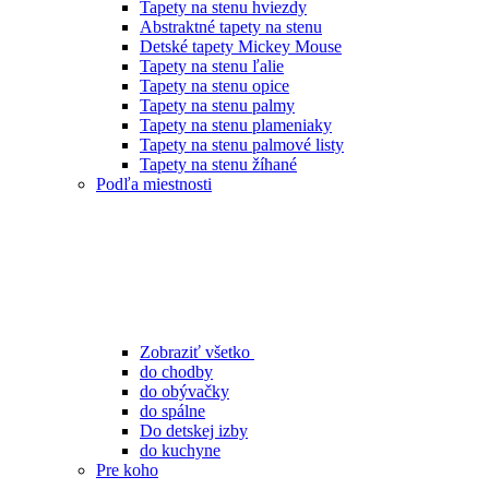
Tapety na stenu hviezdy
Abstraktné tapety na stenu
Detské tapety Mickey Mouse
Tapety na stenu ľalie
Tapety na stenu opice
Tapety na stenu palmy
Tapety na stenu plameniaky
Tapety na stenu palmové listy
Tapety na stenu žíhané
Podľa miestnosti
Zobraziť všetko
do chodby
do obývačky
do spálne
Do detskej izby
do kuchyne
Pre koho