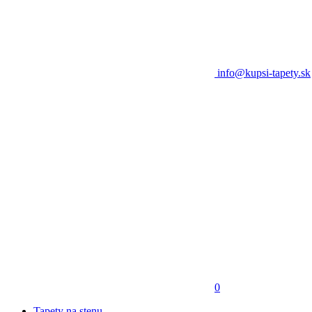
info@kupsi-tapety.sk
0
Tapety na stenu