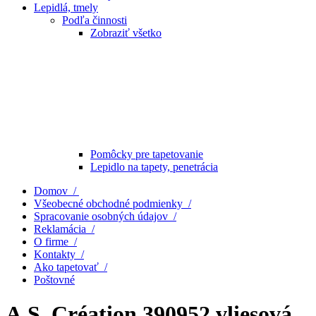
Lepidlá, tmely
Podľa činnosti
Zobraziť všetko
Pomôcky pre tapetovanie
Lepidlo na tapety, penetrácia
Domov /
Všeobecné obchodné podmienky /
Spracovanie osobných údajov /
Reklamácia /
O firme /
Kontakty /
Ako tapetovať /
Poštovné
A.S. Création 390952 vliesová