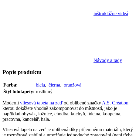
inštruktážne videá
Návody a rady
Popis
produktu
Farba:
biela
,
čierna
,
oranžová
Štýl fototapety:
rostlinný
Moderní
vliesová tapeta na zeď
od oblíbené značky
A.S. Création
,
kterou dokážete vhodně zakomponovat do místností, jako je
například obyvák, ložnice, chodba, kuchyň, jídelna, koupelna,
pracovna, kancelář, hala.
Vliesová tapeta na zeď je oblíbená díky příjemnému materiálu, který
je rozměrově stabilní a umožňuje jednoduché zpracování (není třeba