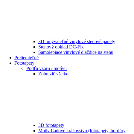
3D umývateľné vinylové stenové panely
Stenový obklad DC-Fix
Samolepiace vinylové dlaždice na stenu
Pretierateľné
Fototapety
Podľa vzoru / motívu
Zobraziť všetko
3D fototapety
Motív Ľadové kráľovstvo (fototapety, bordúry,