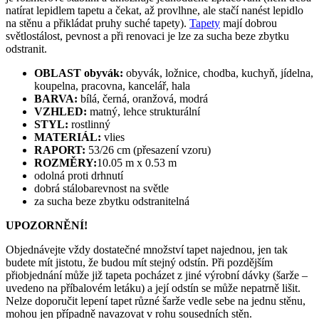
natírat lepidlem tapetu a čekat, až provlhne, ale stačí nanést lepidlo
na stěnu a přikládat pruhy suché tapety).
Tapety
mají dobrou
světlostálost, pevnost a při renovaci je lze za sucha beze zbytku
odstranit.
OBLAST obyvák:
obyvák, ložnice, chodba, kuchyň, jídelna,
koupelna, pracovna, kancelář, hala
BARVA:
bílá, černá, oranžová, modrá
VZHLED:
matný, lehce strukturální
STYL:
rostlinný
MATERIÁL:
vlies
RAPORT:
53/26 cm (přesazení vzoru)
ROZMĚRY:
10.05 m x 0.53 m
odolná proti drhnutí
dobrá stálobarevnost na světle
za sucha beze zbytku odstranitelná
UPOZORNĚNÍ!
Objednávejte vždy dostatečné množství tapet najednou, jen tak
budete mít jistotu, že budou mít stejný odstín. Při pozdějším
přiobjednání může již tapeta pocházet z jiné výrobní dávky (šarže –
uvedeno na příbalovém letáku) a její odstín se může nepatrně lišit.
Nelze doporučit lepení tapet různé šarže vedle sebe na jednu stěnu,
mohou jen případně navazovat v rohu sousedních stěn.