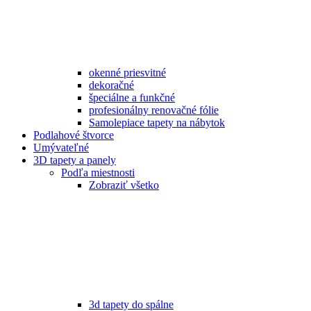
okenné priesvitné
dekoračné
špeciálne a funkčné
profesionálny renovačné fólie
Samolepiace tapety na nábytok
Podlahové štvorce
Umývateľné
3D tapety a panely
Podľa miestnosti
Zobraziť všetko
3d tapety do spálne