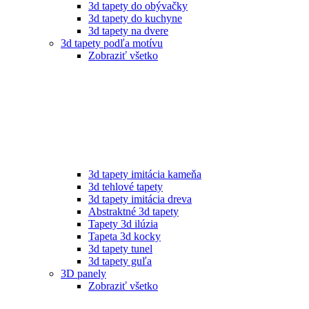
3d tapety do obývačky
3d tapety do kuchyne
3d tapety na dvere
3d tapety podľa motívu
Zobraziť všetko
3d tapety imitácia kameňa
3d tehlové tapety
3d tapety imitácia dreva
Abstraktné 3d tapety
Tapety 3d ilúzia
Tapeta 3d kocky
3d tapety tunel
3d tapety guľa
3D panely
Zobraziť všetko