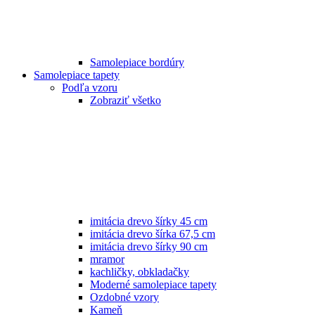
Samolepiace bordúry
Samolepiace tapety
Podľa vzoru
Zobraziť všetko
imitácia drevo šírky 45 cm
imitácia drevo šírka 67,5 cm
imitácia drevo šírky 90 cm
mramor
kachličky, obkladačky
Moderné samolepiace tapety
Ozdobné vzory
Kameň