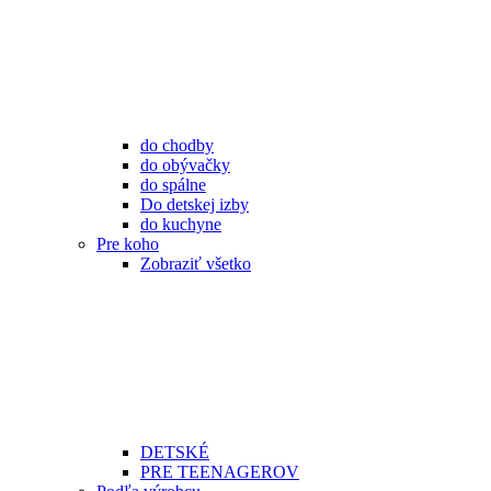
do chodby
do obývačky
do spálne
Do detskej izby
do kuchyne
Pre koho
Zobraziť všetko
DETSKÉ
PRE TEENAGEROV