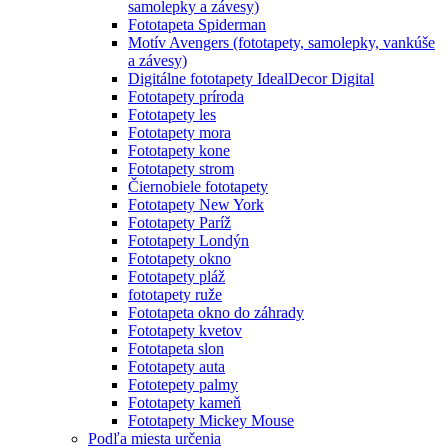
samolepky a závesy)
Fototapeta Spiderman
Motív Avengers (fototapety, samolepky, vankúše
a závesy)
Digitálne fototapety IdealDecor Digital
Fototapety príroda
Fototapety les
Fototapety mora
Fototapety kone
Fototapety strom
Čiernobiele fototapety
Fototapety New York
Fototapety Paríž
Fototapety Londýn
Fototapety okno
Fototapety pláž
fototapety ruže
Fototapeta okno do záhrady
Fototapety kvetov
Fototapeta slon
Fototapety auta
Fototepety palmy
Fototapety kameň
Fototapety Mickey Mouse
Podľa miesta určenia