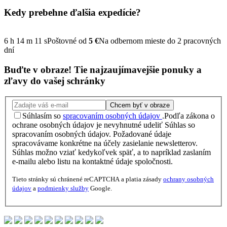
Kedy prebehne ďalšia
expedície?
6
h
14
m
10
s
Poštovné od
5 €
Na odbernom mieste do 2 pracovných
dní
Buďte v obraze!
Tie najzaujímavejšie
ponuky
a
zľavy
do vašej schránky
Chcem byť v obraze
Súhlasím so
spracovaním osobných údajov
.
Podľa zákona o
ochrane osobných údajov je nevyhnutné udeliť Súhlas so
spracovaním osobných údajov. Požadované údaje
spracovávame konkrétne na účely zasielanie newsletterov.
Súhlas možno vziať kedykoľvek späť, a to napríklad zaslaním
e-mailu alebo listu na kontaktné údaje spoločnosti.
Tieto stránky sú chránené reCAPTCHA a platia zásady
ochrany osobných
údajov
a
podmienky služby
Google.