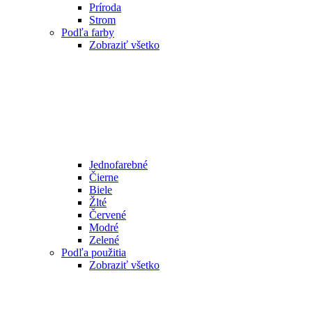
Príroda
Strom
Podľa farby
Zobraziť všetko
Jednofarebné
Čierne
Biele
Žlté
Červené
Modré
Zelené
Podľa použitia
Zobraziť všetko