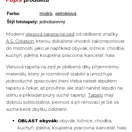
Farba:
modrá
,
petrolejová
Štýl fototapety:
jednobarevný
Moderní
vliesová tapeta na zeď
od oblíbené značky
A.S. Création
, kterou dokážete vhodně zakomponovat
do místností, jako je například obyvák, ložnice, chodba,
kuchyň, jídelna, koupelna, pracovna, kancelář, hala.
Vliesová tapeta na zeď je oblíbená díky příjemnému
materiálu, který je rozměrově stabilní a umožňuje
jednoduché zpracování (není třeba natírat lepidlem
tapetu a čekat, až provlhne, ale stačí nanést lepidlo na
stěnu a přikládat pruhy suché tapety).
Tapety
mají
dobrou světlostálost, pevnost a při renovaci je lze za
sucha beze zbytku odstranit.
OBLAST obyvák:
obyvák, ložnice, chodba,
kuchyň, jídelna, koupelna, pracovna, kancelář, hala