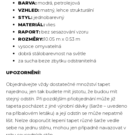
BARVA:
modrá, petrolejová
VZHLED:
matný, lehce strukturální
STYL:
jednobarevný
MATERIÁL:
vlies
RAPORT:
bez sesazování vzoru
ROZMĚRY:
10.05 m x 0.53 m
vysoce omyvatelná
dobrá stálobarevnost na světle
za sucha beze zbytku odstranitelná
UPOZORNĚNÍ!
Objednávejte vždy dostatečné množství tapet
najednou, jen tak budete mít jistotu, že budou mít
stejný odstín. Při pozdějším přiobjednání může již
tapeta pocházet z jiné výrobní dávky (šarže – uvedeno
na příbalovém letáku) a její odstín se může nepatrně
lišit. Nelze doporučit lepení tapet různé šarže vedle
sebe na jednu stěnu, mohou jen případně navazovat v
rohu sousedních stěn.