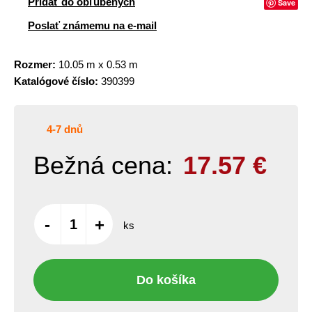
Pridať do obľúbených
Save
Poslať známemu na e-mail
Rozmer:
10.05 m x 0.53 m
Katalógové číslo:
390399
4-7 dnů
Bežná cena:
17.57
€
-
+
ks
Do košíka