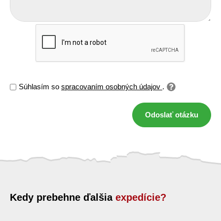
Súhlasím so
spracovaním osobných údajov
.
Odoslať otázku
Kedy prebehne ďalšia
expedície?