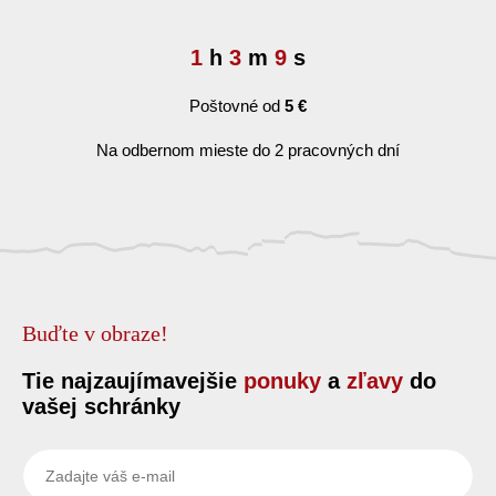
1
h
3
m
8
s
Poštovné od
5 €
Na odbernom mieste do 2 pracovných dní
Buďte v obraze!
Tie najzaujímavejšie
ponuky
a
zľavy
do
vašej schránky