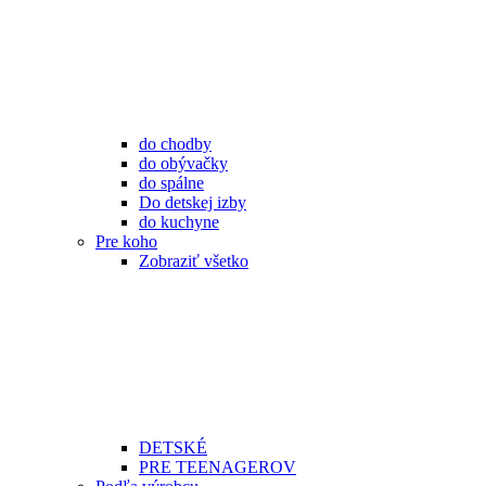
do chodby
do obývačky
do spálne
Do detskej izby
do kuchyne
Pre koho
Zobraziť všetko
DETSKÉ
PRE TEENAGEROV