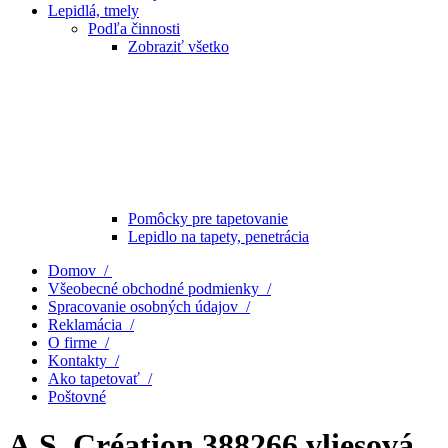
Lepidlá, tmely
Podľa činnosti
Zobraziť všetko
Pomôcky pre tapetovanie
Lepidlo na tapety, penetrácia
Domov /
Všeobecné obchodné podmienky /
Spracovanie osobných údajov /
Reklamácia /
O firme /
Kontakty /
Ako tapetovať /
Poštovné
A.S. Création 388266 vliesová