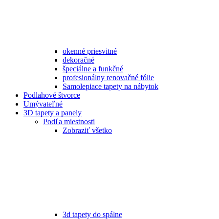
okenné priesvitné
dekoračné
špeciálne a funkčné
profesionálny renovačné fólie
Samolepiace tapety na nábytok
Podlahové štvorce
Umývateľné
3D tapety a panely
Podľa miestnosti
Zobraziť všetko
3d tapety do spálne