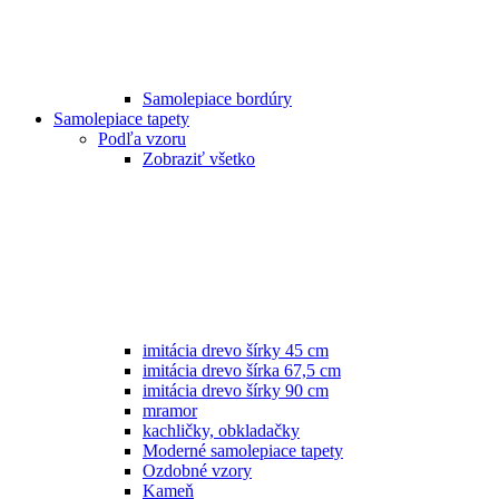
Samolepiace bordúry
Samolepiace tapety
Podľa vzoru
Zobraziť všetko
imitácia drevo šírky 45 cm
imitácia drevo šírka 67,5 cm
imitácia drevo šírky 90 cm
mramor
kachličky, obkladačky
Moderné samolepiace tapety
Ozdobné vzory
Kameň