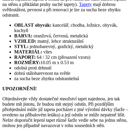
na stěnu a přikládat pruhy suché tapety).
Tapety
mají dobrou
světlostálost, pevnost a při renovaci je lze za sucha beze zbytku
odstranit.
OBLAST obyvák:
kancelář, chodba, ložnice, obyvák,
kuchyň
BARVA:
oranžová, červená, metalická
VZHLED:
matný, lehce strukturální
STYL:
jednobarevný, grafický, metalický
MATERIÁL:
vlies
RAPORT:
64 / 32 cm (přesazení vzoru)
ROZMĚRY:
10.05 m x 0.53 m
odolná proti drhnutí
dobrá stálobarevnost na světle
za sucha beze zbytku odstranitelná
UPOZORNĚNÍ!
Objednávejte vždy dostatečné množství tapet najednou, jen tak
budete mít jistotu, že budou mít stejný odstín. Při pozdějším
přiobjednání může již tapeta pocházet z jiné výrobní dávky (šarže –
uvedeno na příbalovém letáku) a její odstín se může nepatrně lišit.
Nelze doporučit lepení tapet různé šarže vedle sebe na jednu stěnu,
mohou jen případně navazovat v rohu sousedních stěn.