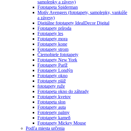
samolepky a závesy)
Fototapeta Spiderman
Motív Avengers (fototapety, samolepky, vankúše
a závesy)
Digitálne fototapety IdealDecor Digital
Fototapety príroda
Fototapety les
Fototapety mora
Fototapety kone
Fototapety strom
Čiernobiele fototapety
Fototapety New York
Fototapety Paríž
Fototapety Londýn
Fototapety okno
Fototapety pláž
fototapety ruže
Fototapeta okno do záhrady
Fototapety kvetov
Fototapeta slon
Fototapety auta
Fototepety palmy
Fototapety kameň
Fototapety Mickey Mouse
Podľa miesta určenia