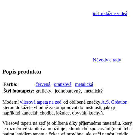
inštruktážne videá
Návody a rady
Popis
produktu
Farba:
červená
,
oranžová
,
metalická
Štýl fototapety:
grafický, jednobarevný, metalický
Moderní
vliesová tapeta na zeď
od oblíbené značky
A.S. Création
,
kterou dokážete vhodně zakomponovat do místností, jako je
například kancelář, chodba, ložnice, obyvák, kuchyň.
Vliesová tapeta na zeď je oblíbená díky příjemnému materiálu, který
je rozměrově stabilní a umožňuje jednoduché zpracování (není třeba
natírat lepidlem tapetu a čekat, až provlhne, ale stačí nanést lepidlo