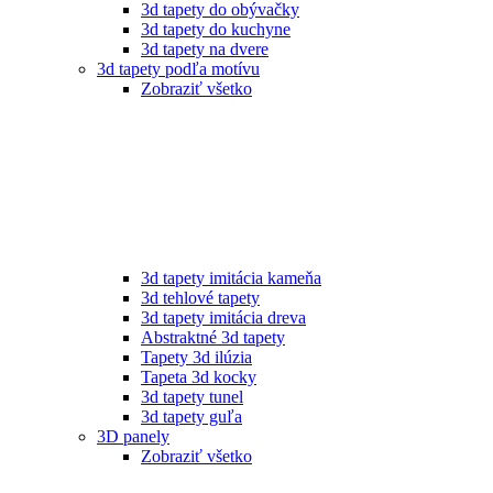
3d tapety do obývačky
3d tapety do kuchyne
3d tapety na dvere
3d tapety podľa motívu
Zobraziť všetko
3d tapety imitácia kameňa
3d tehlové tapety
3d tapety imitácia dreva
Abstraktné 3d tapety
Tapety 3d ilúzia
Tapeta 3d kocky
3d tapety tunel
3d tapety guľa
3D panely
Zobraziť všetko