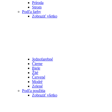
Príroda
Strom
Podľa farby
Zobraziť všetko
Jednofarebné
Čierne
Biele
Žlté
Červené
Modré
Zelené
Podľa použitia
Zobraziť všetko