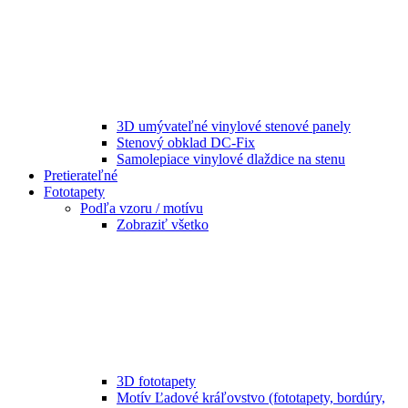
3D umývateľné vinylové stenové panely
Stenový obklad DC-Fix
Samolepiace vinylové dlaždice na stenu
Pretierateľné
Fototapety
Podľa vzoru / motívu
Zobraziť všetko
3D fototapety
Motív Ľadové kráľovstvo (fototapety, bordúry,