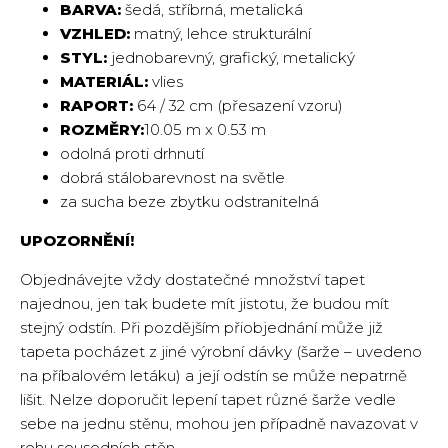
BARVA:
šedá, stříbrná, metalická
VZHLED:
matný, lehce strukturální
STYL:
jednobarevný, grafický, metalický
MATERIÁL:
vlies
RAPORT:
64 / 32 cm (přesazení vzoru)
ROZMĚRY:
10.05 m x 0.53 m
odolná proti drhnutí
dobrá stálobarevnost na světle
za sucha beze zbytku odstranitelná
UPOZORNĚNÍ!
Objednávejte vždy dostatečné množství tapet
najednou, jen tak budete mít jistotu, že budou mít
stejný odstín. Při pozdějším přiobjednání může již
tapeta pocházet z jiné výrobní dávky (šarže – uvedeno
na příbalovém letáku) a její odstín se může nepatrně
lišit. Nelze doporučit lepení tapet různé šarže vedle
sebe na jednu stěnu, mohou jen případně navazovat v
rohu sousedních stěn.