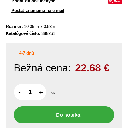
Pridať do obľúbených
Save
Poslať známemu na e-mail
Rozmer:
10.05 m x 0.53 m
Katalógové číslo:
388261
4-7 dnů
Bežná cena:
22.68
€
-
+
ks
Do košíka