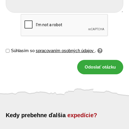
Súhlasím so
spracovaním osobných údajov
.
Odoslať otázku
Kedy prebehne ďalšia
expedície?