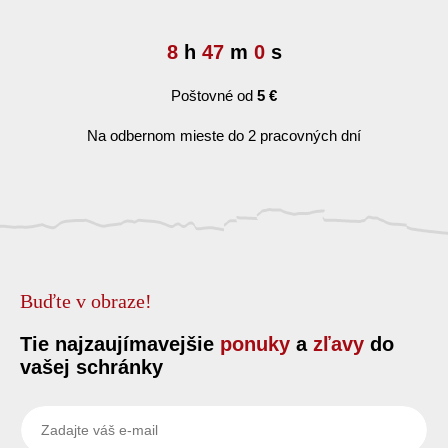
8
h
46
m
59
s
Poštovné od
5 €
Na odbernom mieste do 2 pracovných dní
Buďte v obraze!
Tie najzaujímavejšie
ponuky
a
zľavy
do
vašej schránky