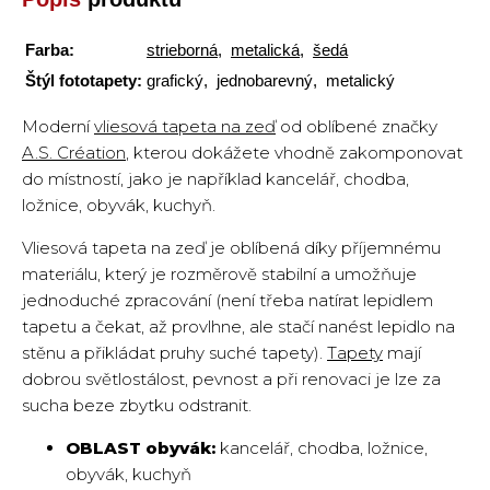
Farba:
strieborná
,
metalická
,
šedá
Štýl fototapety:
grafický, jednobarevný, metalický
Moderní
vliesová tapeta na zeď
od oblíbené značky
A.S. Création
, kterou dokážete vhodně zakomponovat
do místností, jako je například kancelář, chodba,
ložnice, obyvák, kuchyň.
Vliesová tapeta na zeď je oblíbená díky příjemnému
materiálu, který je rozměrově stabilní a umožňuje
jednoduché zpracování (není třeba natírat lepidlem
tapetu a čekat, až provlhne, ale stačí nanést lepidlo na
stěnu a přikládat pruhy suché tapety).
Tapety
mají
dobrou světlostálost, pevnost a při renovaci je lze za
sucha beze zbytku odstranit.
OBLAST obyvák:
kancelář, chodba, ložnice,
obyvák, kuchyň