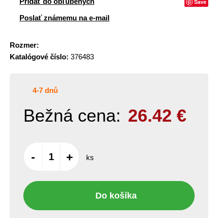
Pridať do obľúbených
Save
Poslať známemu na e-mail
Rozmer:
Katalógové číslo:
376483
4-7 dnů
Bežná cena:
26.42
€
-
+
ks
Do košíka