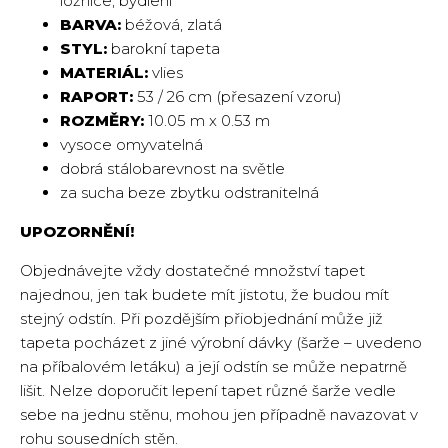
ložnice, bydlení
BARVA:
béžová, zlatá
STYL:
barokní tapeta
MATERIÁL:
vlies
RAPORT:
53 / 26 cm (přesazení vzoru)
ROZMĚRY:
10.05 m x 0.53 m
vysoce omyvatelná
dobrá stálobarevnost na světle
za sucha beze zbytku odstranitelná
UPOZORNĚNÍ!
Objednávejte vždy dostatečné množství tapet
najednou, jen tak budete mít jistotu, že budou mít
stejný odstín. Při pozdějším přiobjednání může již
tapeta pocházet z jiné výrobní dávky (šarže – uvedeno
na příbalovém letáku) a její odstín se může nepatrně
lišit. Nelze doporučit lepení tapet různé šarže vedle
sebe na jednu stěnu, mohou jen případně navazovat v
rohu sousedních stěn.