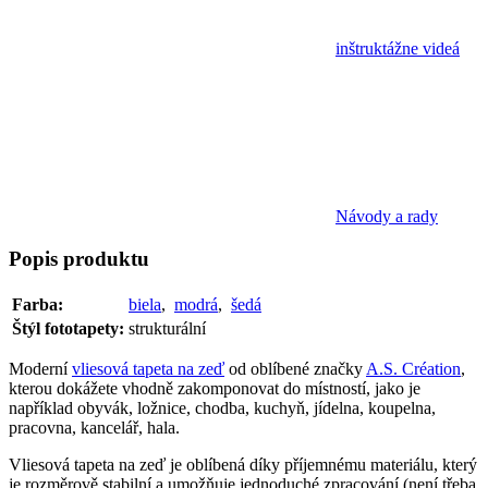
inštruktážne videá
Návody a rady
Popis
produktu
Farba:
biela
,
modrá
,
šedá
Štýl fototapety:
strukturální
Moderní
vliesová tapeta na zeď
od oblíbené značky
A.S. Création
,
kterou dokážete vhodně zakomponovat do místností, jako je
například obyvák, ložnice, chodba, kuchyň, jídelna, koupelna,
pracovna, kancelář, hala.
Vliesová tapeta na zeď je oblíbená díky příjemnému materiálu, který
je rozměrově stabilní a umožňuje jednoduché zpracování (není třeba