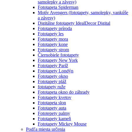
samolepky a závesy)
Fototapeta Spiderman
Motív Avengers (fototapety, samolepky, vankúše
a závesy)
Digitálne fototapety IdealDecor Digital
Fototapety príroda
Fototapety les
Fototapety mora
Fototapety kone
Fototapety strom
Čiernobiele fototapety
Fototapety New York
Fototapety Paríž
Fototapety Londýn
Fototapety okno
Fototapety pláž
fototapety ruže
Fototapeta okno do záhrady
Fototapety kvetov
Fototapeta slon
Fototapety auta
Fototepety palmy
Fototapety kameň
Fototapety Mickey Mouse
Podľa miesta určenia