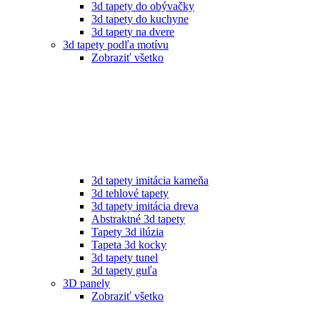
3d tapety do obývačky
3d tapety do kuchyne
3d tapety na dvere
3d tapety podľa motívu
Zobraziť všetko
3d tapety imitácia kameňa
3d tehlové tapety
3d tapety imitácia dreva
Abstraktné 3d tapety
Tapety 3d ilúzia
Tapeta 3d kocky
3d tapety tunel
3d tapety guľa
3D panely
Zobraziť všetko