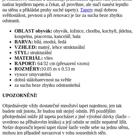
natírat lepidlem tapetu a čekat, až provlhne, ale stačí nanést lepidlo
na stěnu a přikládat pruhy suché tapety).
Tapety
mají dobrou
světlostálost, pevnost a při renovaci je lze za sucha beze zbytku
odstranit.
OBLAST obyvák:
obyvák, ložnice, chodba, kuchyň, jídelna,
koupelna, pracovna, kancelář, hala
BARVA:
bílá, modrá, šedá
VZHLED:
matný, lehce strukturální
STYL:
strukturální
MATERIÁL:
vlies
RAPORT:
64/32 cm (přesazení vzoru)
ROZMĚRY:
10.05 m x 0.53 m
vysoce omyvatelná
dobrá stálobarevnost na světle
za sucha beze zbytku odstranitelná
UPOZORNĚNÍ!
Objednávejte vždy dostatečné množství tapet najednou, jen tak
budete mít jistotu, že budou mít stejný odstín. Při pozdějším
přiobjednání může již tapeta pocházet z jiné výrobní dávky (šarže –
uvedeno na příbalovém letáku) a její odstín se může nepatrně lišit.
Nelze doporučit lepení tapet různé šarže vedle sebe na jednu stěnu,
mohou jen případně navazovat v rohu sousedních stěn.