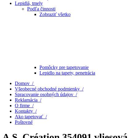
Lepidlá, tmely
Podľa činnosti
Zobraziť všetko
Pomôcky pre tapetovanie
Lepidlo na tapety, penetrácia
Domov /
Všeobecné obchodné podmienky /
Spracovanie osobných údajov /
Reklamácia /
O firme /
Kontakty /
Ako tapetovať /
Poštovné
A.S. Création 354091 vliesová