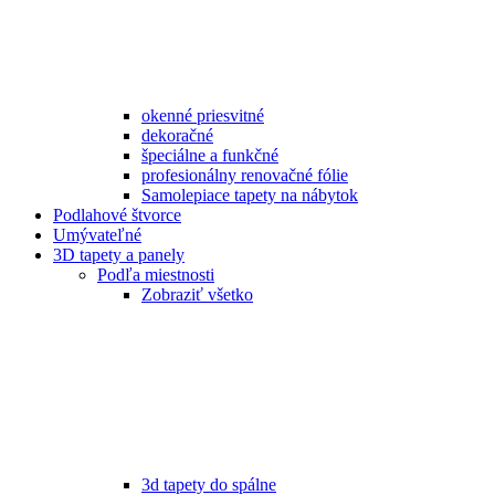
okenné priesvitné
dekoračné
špeciálne a funkčné
profesionálny renovačné fólie
Samolepiace tapety na nábytok
Podlahové štvorce
Umývateľné
3D tapety a panely
Podľa miestnosti
Zobraziť všetko
3d tapety do spálne