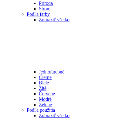
Príroda
Strom
Podľa farby
Zobraziť všetko
Jednofarebné
Čierne
Biele
Žlté
Červené
Modré
Zelené
Podľa použitia
Zobraziť všetko