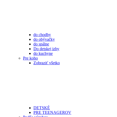
do chodby
do obývačky
do spálne
Do detskej izby
do kuchyne
Pre koho
Zobraziť všetko
DETSKÉ
PRE TEENAGEROV