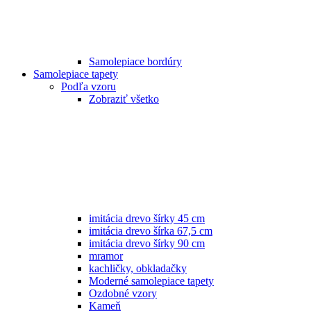
Samolepiace bordúry
Samolepiace tapety
Podľa vzoru
Zobraziť všetko
imitácia drevo šírky 45 cm
imitácia drevo šírka 67,5 cm
imitácia drevo šírky 90 cm
mramor
kachličky, obkladačky
Moderné samolepiace tapety
Ozdobné vzory
Kameň