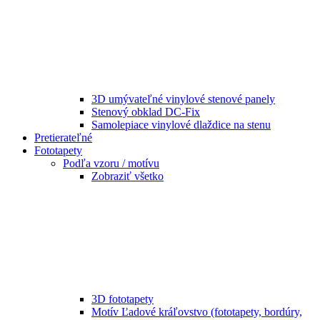
3D umývateľné vinylové stenové panely
Stenový obklad DC-Fix
Samolepiace vinylové dlaždice na stenu
Pretierateľné
Fototapety
Podľa vzoru / motívu
Zobraziť všetko
3D fototapety
Motív Ľadové kráľovstvo (fototapety, bordúry,