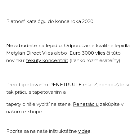
Platnosť katalógu do konca roka 2020.
Nezabudnite na lepidlo.
Odporúčame kvalitné lepidlá:
Metylan Direct Vlies
alebo
Euro 3000 vlies
či túto
novinku:
tekutý koncentrát
(Ľahko rozmiešateľný).
Pred tapetovaním
PENETRUJTE
múr. Zjednodušíte si
tak prácu s tapetovaním a
tapety dlhšie vydrží na stene.
Penetráciu
zakúpite v
našom e-shope.
Pozrite sa na naše inštruktážne
vide
a
.