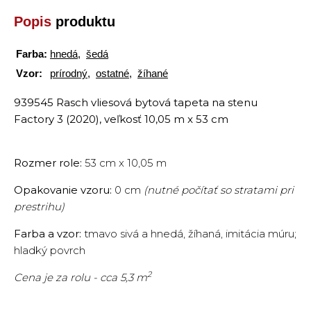
Popis
produktu
Farba:
hnedá
,
šedá
Vzor:
prírodný
,
ostatné
,
žíhané
939545 Rasch vliesová bytová tapeta na stenu
Factory 3 (2020), veľkosť 10,05 m x 53 cm
Rozmer role:
53 cm x 10,05 m
Opakovanie vzoru:
0 cm
(nutné počítať so stratami pri
prestrihu)
Farba a vzor:
tmavo sivá a hnedá, žíhaná, imitácia múru;
hladký povrch
2
Cena je za rolu - cca 5,3 m