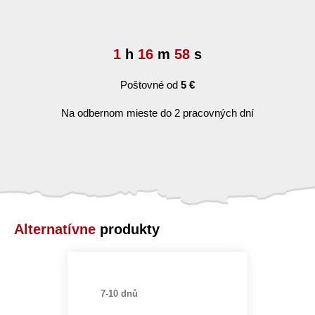
1
h
16
m
58
s
Poštovné od
5 €
Na odbernom mieste do 2 pracovných dní
Alternatívne
produkty
7-10 dnů