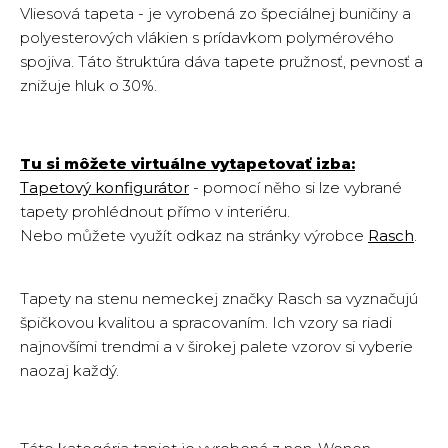
Vliesová tapeta - je vyrobená zo špeciálnej buničiny a
polyesterových vlákien s prídavkom polymérového
spojiva. Táto štruktúra dáva tapete pružnosť, pevnosť a
znižuje hluk o 30%.
Tu si môžete virtuálne vytapetovať izba:
Tapetový konfigurátor
- pomocí něho si lze vybrané
tapety prohlédnout přímo v inte
riéru.
Nebo můžete využít odkaz
na
stránky
výrobce
Rasch
.
Tapety na stenu nemeckej značky Rasch sa vyznačujú
špičkovou kvalitou a spracovaním. Ich vzory sa riadi
najnovšími trendmi a v širokej palete vzorov si vyberie
naozaj každý.