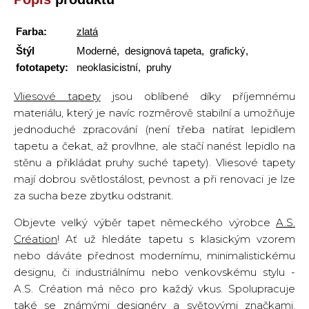
Farba:
zlatá
Štýl
Moderné, designová tapeta, grafický,
fototapety:
neoklasicistní, pruhy
Vliesové tapety
jsou oblíbené díky příjemnému
materiálu, který je navíc rozměrově stabilní a umožňuje
jednoduché zpracování (není třeba natírat lepidlem
tapetu a čekat, až provlhne, ale stačí nanést lepidlo na
stěnu a přikládat pruhy suché tapety). Vliesové tapety
mají dobrou světlostálost, pevnost a při renovaci je lze
za sucha beze zbytku odstranit.
Objevte velký výběr tapet německého výrobce
A.S.
Création
! Ať už hledáte tapetu s klasickým vzorem
nebo dáváte přednost modernímu, minimalistickému
designu, či industriálnímu nebo venkovskému stylu -
A.S. Création má něco pro každý vkus. Spolupracuje
také se známými designéry a světovými značkami.