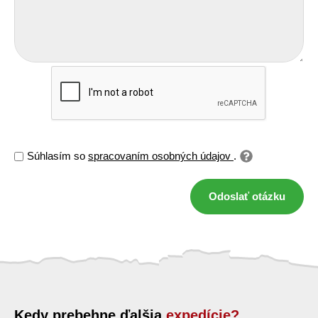
Súhlasím so
spracovaním osobných údajov
.
Odoslať otázku
Kedy prebehne ďalšia
expedície?