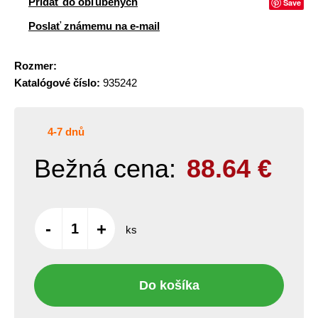
Pridať do obľúbených
Save
Poslať známemu na e-mail
Rozmer:
Katalógové číslo:
935242
4-7 dnů
Bežná cena:
88.64
€
-
+
ks
Do košíka