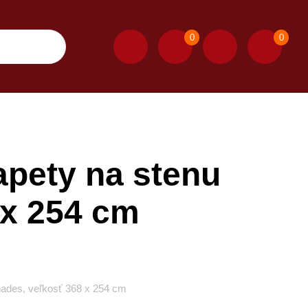
0
0
apety na stenu
 x 254 cm
hades, veľkosť 368 x 254 cm