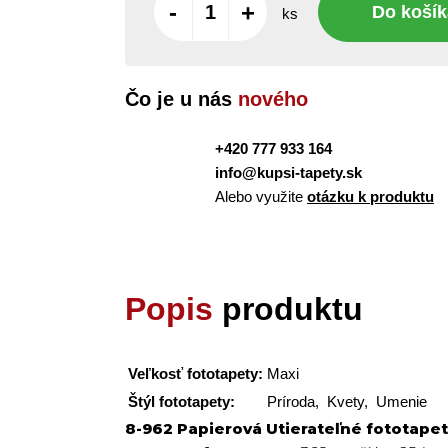
-
+
Do košík
ks
Čo je u nás
nového
+420 777 933 164
info@kupsi-tapety.sk
Alebo využite
otázku k produktu
Popis
produktu
Veľkosť fototapety:
Maxi
Štýl fototapety:
Príroda, Kvety, Umenie
8-962 Papierová Utierateľné fototape