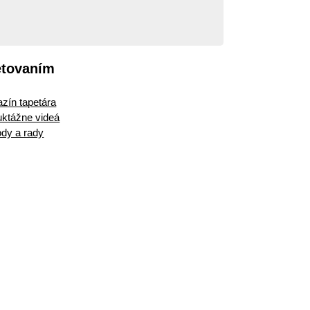
etovaním
zín tapetára
ruktážne videá
dy a rady