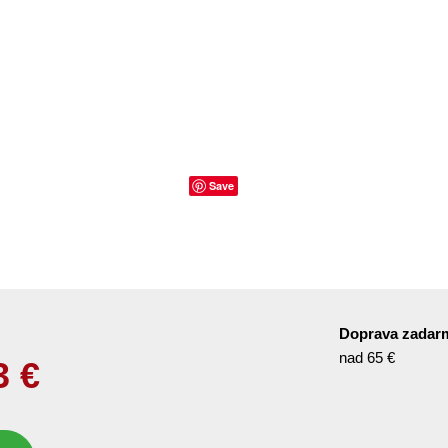
Save
Doprava zadar
nad 65 €
3
€