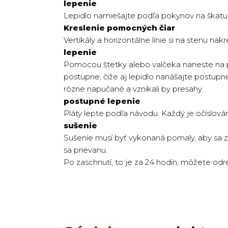
lepenie
Lepidlo namiešajte podľa pokynov na škatu
Kreslenie pomocných čiar
Vertikály a horizontálne línie si na stenu 
lepenie
Pomocou štetky alebo valčeka naneste na pr
postupne, čiže aj lepidlo nanášajte postupn
rôzne napučané a vznikali by presahy.
postupné lepenie
Pláty lepte podľa návodu. Každý je očíslovám
sušenie
Sušenie musí byť vykonaná pomaly, aby sa za
sa prievanu.
Po zaschnutí, to je za 24 hodín, môžete odr