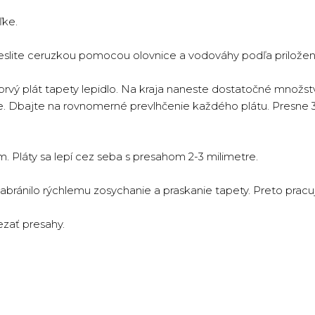
ľke.
nakreslite ceruzkou pomocou olovnice a vodováhy podľa prilo
vý plát tapety lepidlo. Na kraja naneste dostatočné množst
e. Dbajte na rovnomerné prevlhčenie každého plátu. Presne 3 m
. Pláty sa lepí cez seba s presahom 2-3 milimetre.
bránilo rýchlemu zosychanie a praskanie tapety. Preto pracujt
ezať presahy.