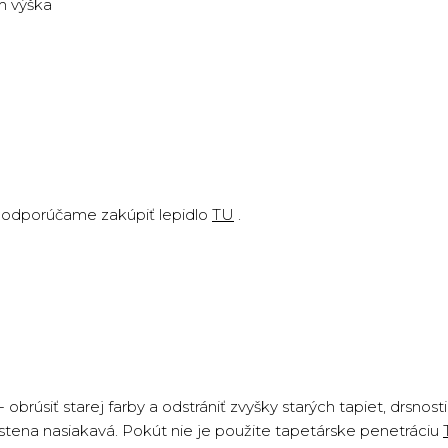
m výška
le odporúčame zakúpiť lepidlo
TU
.
 obrúsiť starej farby a odstrániť zvyšky starých tapiet, drsnost
stena nasiakavá. Pokút nie je použite tapetárske penetráciu