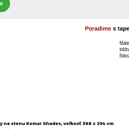
a
Poradíme
s tap
Maga
inšt
Návo
ty na stenu Komar Shades, veľkosť 368 x 254 cm