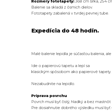
Rozmery fototapety:
368 cm šírka, 254 c
Balenie sa skladá z ôsmich dielov.
Fototapety zabalená v tvrdej pevnej tube.
Expedícia do 48 hodín.
Malé balenie lepidla je súčasťou balenia, a
Ide o papierovú tapetu a lepí sa
klasickým spôsobom ako papierové tapety.
Nezabudnite na lepidlo.
Príprava povrchu
Povrch musí byť čistý, hladký a bez mastnôt -
Pre dosiahnutie dobrého výsledku musí byť 