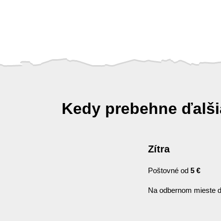
Kedy prebehne ďalš
Zítra
Poštovné od
5 €
Na odbernom mieste d