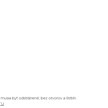
i musia byť odstránené, bez otvorov a štrbín.
TU
.