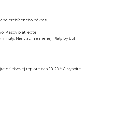
ženého prehľadného nákresu.
vo. Každý plát lepte
inúty. Nie viac, nie menej. Pláty by boli
e pri izbovej teplote cca 18-20 ° C, vyhnite