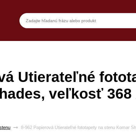
vá Utierateľné fotot
ades, veľkosť 368
 stenu
8-962 Papierová Utierateľné fototapety na stenu Komar S