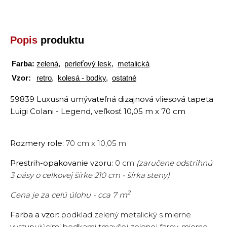
Popis
produktu
Farba:
zelená
,
perleťový lesk
,
metalická
Vzor:
retro
,
kolesá - bodky
,
ostatné
59839 Luxusná umývateľná dizajnová vliesová tapeta
Luigi Colani - Legend, veľkosť 10,05 m x 70 cm
Rozmery role:
70 cm x 10,05 m
Prestrih-opakovanie vzoru:
0 cm
(zaručene odstrihnú
3 pásy o celkovej šírke 210 cm - šírka steny)
2
Cena je za celú úlohu - cca 7 m
Farba a vzor:
podklad zelený metalický s mierne
vystupujúcimi bodkami tmavšej zelenej farby, mierne