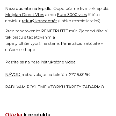
Nezabudnite na lepidlo.
Odporúčame kvalitné lepidlá:
Metylan Direct Vlies
alebo
Euro 3000 vlies
či túto
novinku:
tekutý koncentrát
(Ľahko rozmiešateľný).
Pred tapetovaním
PENETRUJTE
múr. Zjednodušíte si
tak prácu s tapetovaním a
tapety dlhšie vydrží na stene.
Penetráciu
zakúpite v
našom e-shope.
Pozrite sa na naše inštruktážne
vide
a
.
NÁVOD
alebo volajte na telefón:
777 933 164
RADI VÁM POŠLEME VZORKU TAPETY ZADARMO.
Otázka
k produktu