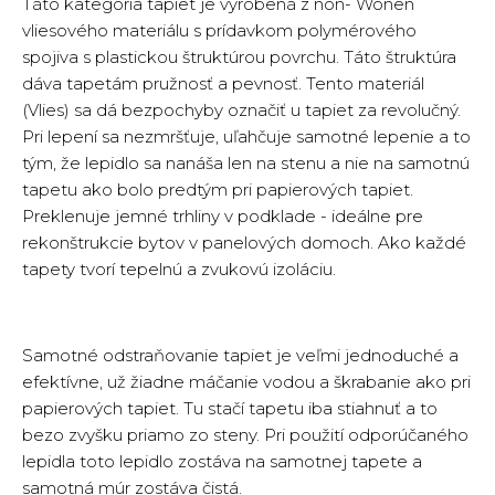
Táto kategória tapiet je vyrobená z non- Wonen
vliesového materiálu s prídavkom polymérového
spojiva s plastickou štruktúrou povrchu. Táto štruktúra
dáva tapetám pružnosť a pevnosť. Tento materiál
(Vlies) sa dá bezpochyby označiť u tapiet za revolučný.
Pri lepení sa nezmršťuje, uľahčuje samotné lepenie a to
tým, že lepidlo sa nanáša len na stenu a nie na samotnú
tapetu ako bolo predtým pri papierových tapiet.
Preklenuje jemné trhliny v podklade - ideálne pre
rekonštrukcie bytov v panelových domoch. Ako každé
tapety tvorí tepelnú a zvukovú izoláciu.
Samotné odstraňovanie tapiet je veľmi jednoduché a
efektívne, už žiadne máčanie vodou a škrabanie ako pri
papierových tapiet. Tu stačí tapetu iba stiahnuť a to
bezo zvyšku priamo zo steny. Pri použití odporúčaného
lepidla toto lepidlo zostáva na samotnej tapete a
samotná múr zostáva čistá.