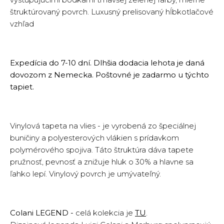
štruktúrovaný povrch. Luxusný prelisovaný hĺbkotlačové
vzhľad
Expedícia do 7-10 dní. Dlhšia dodacia lehota je daná
dovozom z Nemecka. Poštovné je zadarmo u týchto
tapiet.
Vinylová tapeta na vlies - je vyrobená zo špeciálnej
buničiny a polyesterových vlákien s prídavkom
polymérového spojiva. Táto štruktúra dáva tapete
pružnosť, pevnosť a znižuje hluk o 30% a hlavne sa
ľahko lepí. Vinylový povrch je umývateľný.
Colani LEGEND -
celá kolekcia je
TU
.