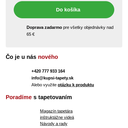
Do košíka
Doprava zadarmo
pre všetky objednávky nad
65 €
Čo je u nás
nového
+420 777 933 164
info@kupsi-tapety.sk
Alebo využite
otázku k produktu
Poradíme
s tapetovaním
Magazín tapetára
inštruktážne videá
Návody a rady