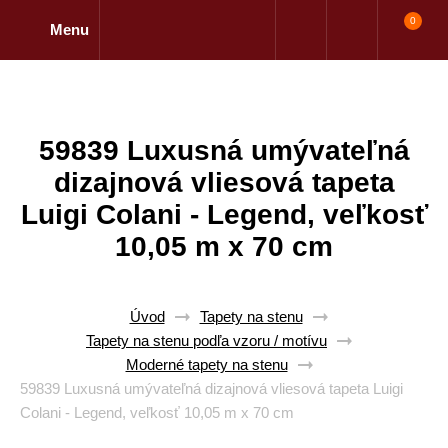
0
Menu
59839 Luxusná umývateľná
dizajnová vliesová tapeta
Luigi Colani - Legend, veľkosť
10,05 m x 70 cm
Úvod
Tapety na stenu
Tapety na stenu podľa vzoru / motívu
Moderné tapety na stenu
59839 Luxusná umývateľná dizajnová vliesová tapeta Luigi
Colani - Legend, veľkosť 10,05 m x 70 cm