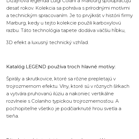
Dizajnová legenda Luigi Colani a Marburg spolupracujú
desať rokov. Kolekcia sa pohráva s prírodnými motívmi
a technickým spracovaním. Je to prvýkrát v histórii firmy
Marburg, kedy u tejto kolekcie použili karboxylovú
razbu. Táto technológia tapete dodáva väčšiu hĺbku,
3D efekt a luxusný technický vzhľad.
Katalóg LEGEND používa troch hlavné motívy:
Špirály a skrutkovice, ktoré sa rôzne prepletajú v
trojrozmernom efektu. Vlny, ktoré sú v rôznych šírkach
a vytvára pruhovanú ilúziu a nakoniec vertikálne
rozvlneie s Colaniho typickou trojrozmernosťou. A
pochopiteľne všetko je podčiarknuté hrou svetla a
tieňa.