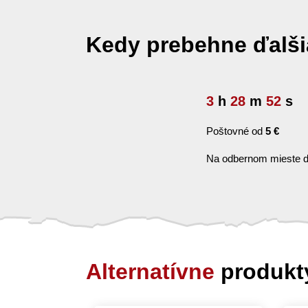
Kedy prebehne ďalš
3
h
28
m
52
s
Poštovné od
5 €
Na odbernom mieste d
Alternatívne
produkt