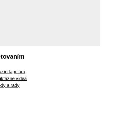
etovaním
zín tapetára
ruktážne videá
dy a rady