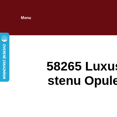
Menu
58265 Luxu
stenu Opule