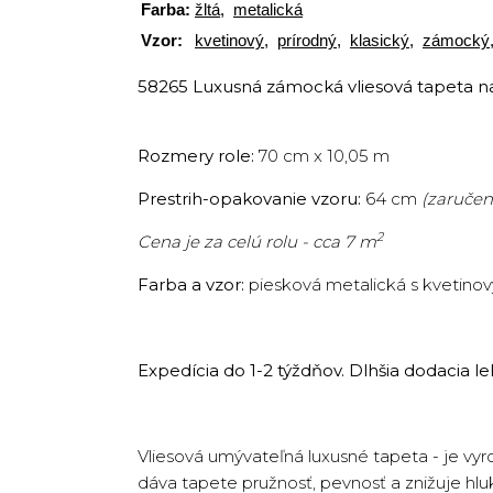
Farba:
žltá
,
metalická
Vzor:
kvetinový
,
prírodný
,
klasický
,
zámocký
58265 Luxusná zámocká vliesová tapeta na
Rozmery role:
70 cm x 10,05 m
Prestrih-opakovanie vzoru:
64 cm
(zaručene
2
Cena je za celú rolu - cca 7 m
Farba a vzor:
piesková metalická s kvetin
Expedícia do 1-2 týždňov. Dlhšia dodacia
Vliesová umývateľná luxusné tapeta - je vyr
dáva tapete pružnosť, pevnosť a znižuje hlu