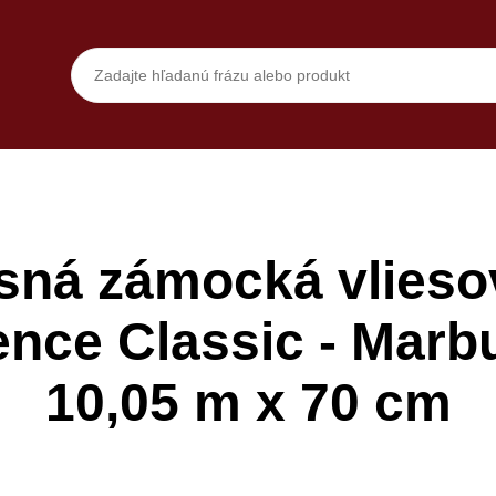
sná zámocká vliesov
nce Classic - Marb
10,05 m x 70 cm