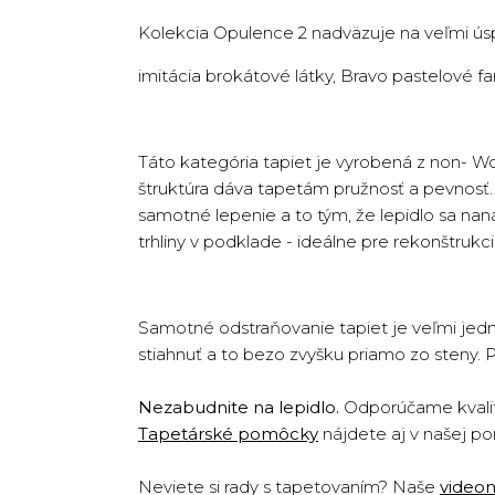
Kolekcia Opulence 2 nadväzuje na veľmi ús
imitácia brokátové látky, Bravo pastelové f
Táto kategória tapiet je vyrobená z non- W
štruktúra dáva tapetám pružnosť a pevnosť. T
samotné lepenie a to tým, že lepidlo sa na
trhliny v podklade - ideálne pre rekonštruk
Samotné odstraňovanie tapiet je veľmi jedn
stiahnuť a to bezo zvyšku priamo zo steny. 
Nezabudnite na lepidlo.
Odporúčame kvalit
Tapetárské pomôcky
nájdete aj v našej po
Neviete si rady s tapetovaním? Naše
video