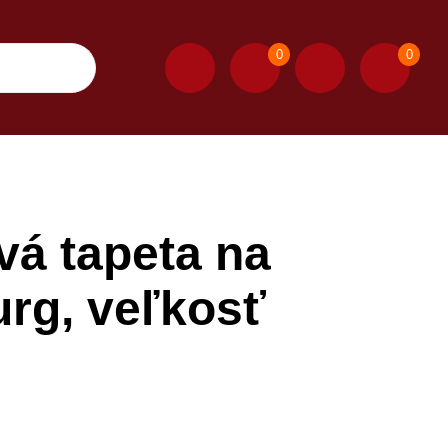
0
0
á tapeta na
urg, veľkosť