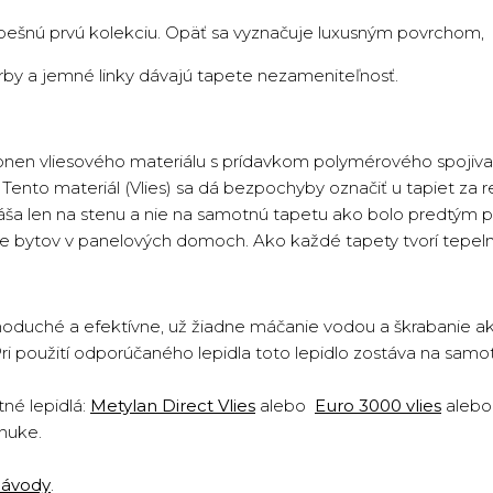
pešnú prvú kolekciu. Opäť sa vyznačuje luxusným povrchom,
arby a jemné linky dávajú tapete nezameniteľnosť.
onen vliesového materiálu s prídavkom polymérového spojiva 
ento materiál (Vlies) sa dá bezpochyby označiť u tapiet za re
náša len na stenu a nie na samotnú tapetu ako bolo predtým p
cie bytov v panelových domoch. Ako každé tapety tvorí tepeln
oduché a efektívne, už žiadne máčanie vodou a škrabanie ako 
Pri použití odporúčaného lepidla toto lepidlo zostáva na sam
né lepidlá:
Metylan Direct Vlies
alebo
Euro 3000 vlies
aleb
nuke.
návody
.