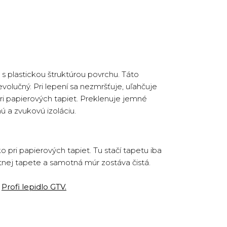
s plastickou štruktúrou povrchu. Táto
volučný. Pri lepení sa nezmršťuje, uľahčuje
ri papierových tapiet. Preklenuje jemné
ú a zvukovú izoláciu.
pri papierových tapiet. Tu stačí tapetu iba
otnej tapete a samotná múr zostáva čistá.
o
Profi lepidlo GTV
.