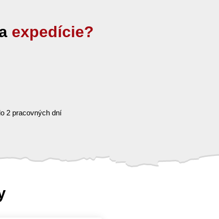
ia
expedície?
o 2 pracovných dní
y