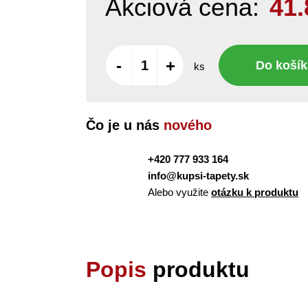
Akciová cena:
41.
-
+
Do košík
ks
Čo je u nás
nového
+420 777 933 164
info@kupsi-tapety.sk
Alebo využite
otázku k produktu
Popis
produktu