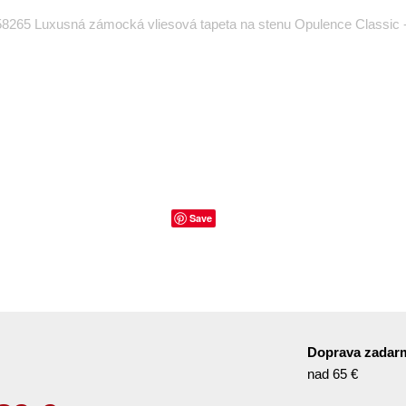
58265 Luxusná zámocká vliesová tapeta na stenu Opulence Classic 
Save
Doprava zadar
nad 65 €