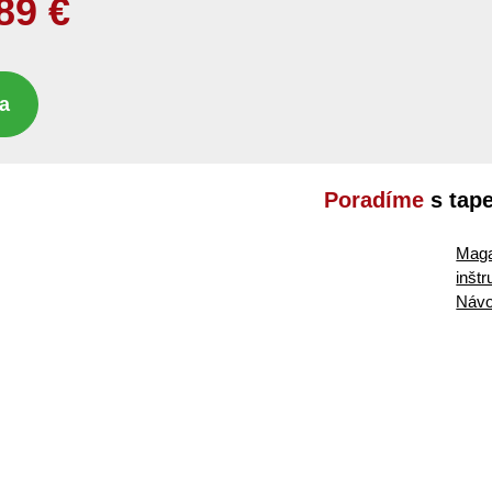
89
€
a
Poradíme
s tap
Maga
inšt
Návo