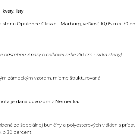
,
kvety, listy
 stenu Opulence Classic - Marburg, veľkosť 10,05 m x 70 c
 odstrihnú 3 pásy o celkovej šírke 210 cm - šírka steny)
ovým zámockým vzorom, mierne štrukturovaná
 lehota je daná dovozom z Nemecka.
obená zo špeciálnej buničiny a polyesterových vlákien s príd
k o 30 percent.