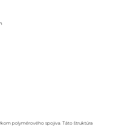
m
avkom polymérového spojiva. Táto štruktúra