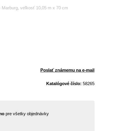
- Marburg, veľkosť 10,05 m x 70 cm
Poslať známemu na e-mail
Katalógové číslo:
58265
mo
pre všetky objednávky