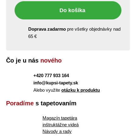
Do košíka
Doprava zadarmo
pre všetky objednávky nad
65 €
Čo je u nás
nového
+420 777 933 164
info@kupsi-tapety.sk
Alebo využite
otázku k produktu
Poradíme
s tapetovaním
Magazín tapetára
inštruktážne videá
Návody a rady