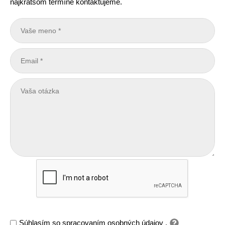
najkratšom termíne kontaktujeme.
Súhlasím so
spracovaním osobných údajov
.