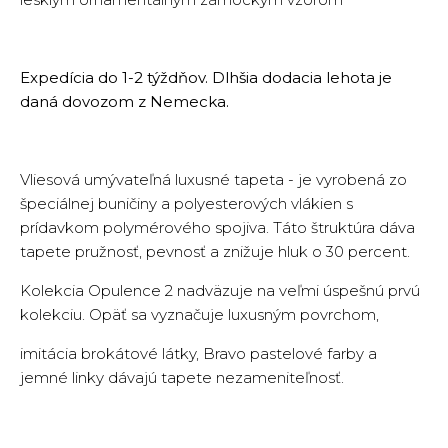
Expedícia do 1-2 týždňov. Dlhšia dodacia lehota je
daná dovozom z Nemecka.
Vliesová umývateľná luxusné tapeta - je vyrobená zo
špeciálnej buničiny a polyesterových vlákien s
prídavkom polymérového spojiva. Táto štruktúra dáva
tapete pružnosť, pevnosť a znižuje hluk o 30 percent.
Kolekcia Opulence 2 nadväzuje na veľmi úspešnú prvú
kolekciu. Opäť sa vyznačuje luxusným povrchom,
imitácia brokátové látky, Bravo pastelové farby a
jemné linky dávajú tapete nezameniteľnosť.