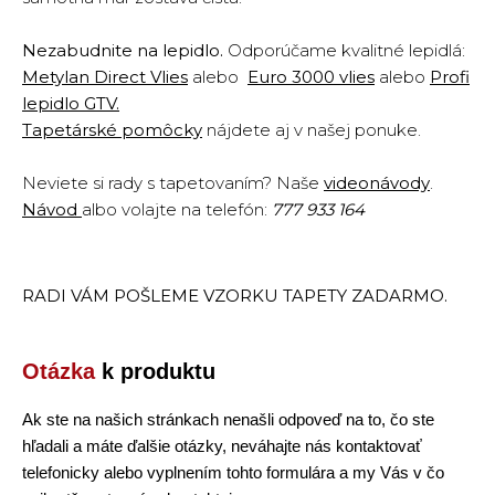
Nezabudnite na lepidlo.
Odporúčame kvalitné lepidlá:
Metylan Direct Vlies
alebo
Euro 3000 vlies
alebo
Profi
lepidlo GTV
.
Tapetárské pomôcky
nájdete aj v našej ponuke.
Neviete si rady s tapetovaním? Naše
videonávody
.
Návod
albo volajte na telefón:
777 933 164
RADI VÁM POŠLEME VZORKU TAPETY ZADARMO.
Otázka
k produktu
Ak ste na našich stránkach nenašli odpoveď na to, čo ste
hľadali a máte ďalšie otázky, neváhajte nás kontaktovať
telefonicky alebo vyplnením tohto formulára a my Vás v čo