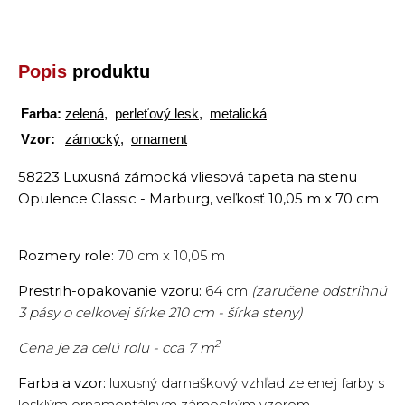
Popis
produktu
Farba:
zelená
,
perleťový lesk
,
metalická
Vzor:
zámocký
,
ornament
58223 Luxusná zámocká vliesová tapeta na stenu
Opulence Classic - Marburg, veľkosť 10,05 m x 70 cm
Rozmery role:
70 cm x 10,05 m
Prestrih-opakovanie vzoru:
64 cm
(zaručene odstrihnú
3 pásy o celkovej šírke 210 cm - šírka steny)
2
Cena je za celú rolu - cca 7 m
Farba a vzor:
luxusný damaškový vzhľad zelenej farby s
lesklým ornamentálnym zámockým vzorom