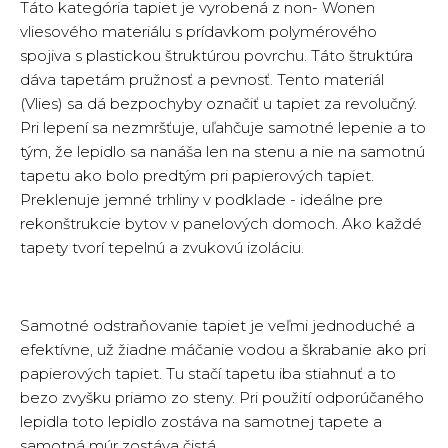
Táto kategória tapiet je vyrobená z non- Wonen
vliesového materiálu s prídavkom polymérového
spojiva s plastickou štruktúrou povrchu. Táto štruktúra
dáva tapetám pružnosť a pevnosť. Tento materiál
(Vlies) sa dá bezpochyby označiť u tapiet za revolučný.
Pri lepení sa nezmršťuje, uľahčuje samotné lepenie a to
tým, že lepidlo sa nanáša len na stenu a nie na samotnú
tapetu ako bolo predtým pri papierových tapiet.
Preklenuje jemné trhliny v podklade - ideálne pre
rekonštrukcie bytov v panelových domoch. Ako každé
tapety tvorí tepelnú a zvukovú izoláciu.
Samotné odstraňovanie tapiet je veľmi jednoduché a
efektívne, už žiadne máčanie vodou a škrabanie ako pri
papierových tapiet. Tu stačí tapetu iba stiahnuť a to
bezo zvyšku priamo zo steny. Pri použití odporúčaného
lepidla toto lepidlo zostáva na samotnej tapete a
samotná múr zostáva čistá.