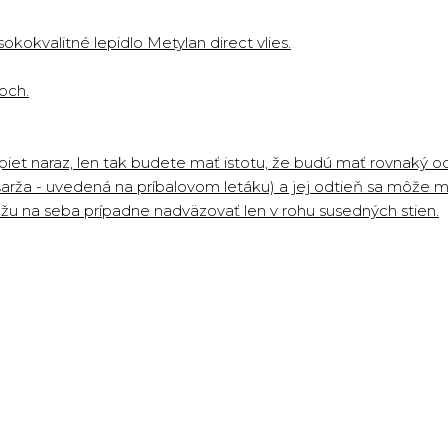
kvalitné lepidlo Metylan direct vlies.
och.
iet naraz, len tak budete mať istotu, že budú mať rovnaký 
šarža - uvedená na príbalovom letáku) a jej odtieň sa môže mi
ôžu na seba prípadne nadväzovať len v rohu susedných stien.