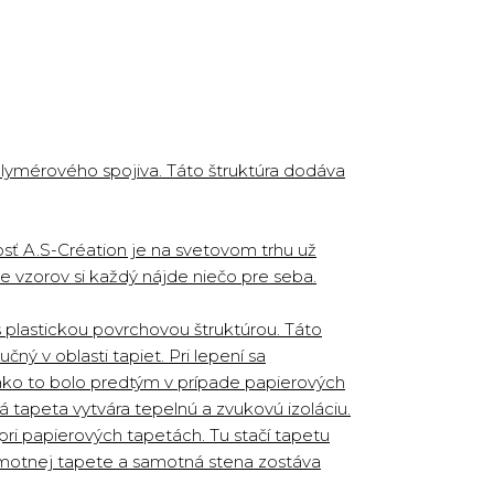
olymérového spojiva. Táto štruktúra dodáva
sť A.S-Création je na svetovom trhu už
uke vzorov si každý nájde niečo pre seba.
 plastickou povrchovou štruktúrou. Táto
ý v oblasti tapiet. Pri lepení sa
 ako to bolo predtým v prípade papierových
 tapeta vytvára tepelnú a zvukovú izoláciu.
ri papierových tapetách. Tu stačí tapetu
samotnej tapete a samotná stena zostáva