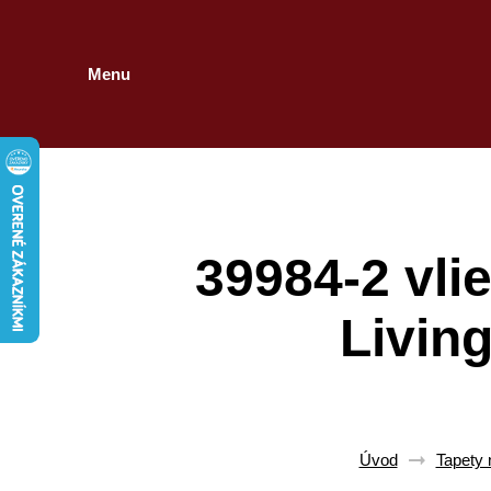
Menu
39984-2 vli
Livin
Úvod
Tapety 