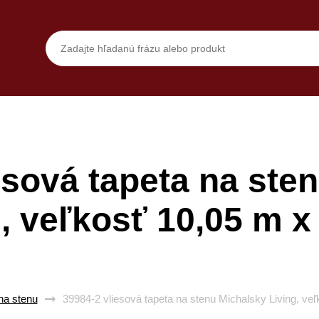
esová tapeta na ste
g, veľkosť 10,05 m x
na stenu
39984-2 vliesová tapeta na stenu Michalsky Living, ve