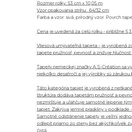
Rozmer rolky: 53 cm x 10,05 m
Vzor opakovania strihu: 64/32 cm
Farba a vzor: sivá, prírodný vzor. Povrch tap
Cena je uvedená za celú rolku - približne 5,
Vliesová umývateľná tapeta - je vyrobená z
tapete pružnosť, pevnosť a znižuje hlučnosť.
Tapety nemeckej značky A.S-Création sa vy
niekoľko desaťročí a jej výrobky sú zárukou k
Táto kategória tapiet je vyrobená z netkan
štruktúra dodáva tapetám pružnosť a pevnosť
nezmršťuje a uľahčuje samotné lepenie tým,
tapiet. Zakrýva jemné praskliny v podklade 
Samotné odstránenie tapety je veľmi jednod
odlepiť priamo zo steny bez akýchkoľvek zv
čistá.