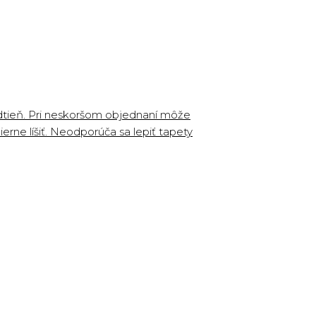
odtieň. Pri neskoršom objednaní môže
erne líšiť. Neodporúča sa lepiť tapety