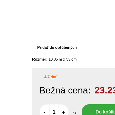
Pridať do obľúbených
Rozmer:
10,05 m x 53 cm
4-7 dnů
Bežná cena:
23.2
-
+
Do košík
ks