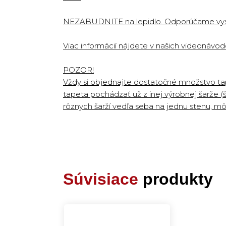
NEZABUDNITE na lepidlo. Odporúčame vysoko
Viac informácií nájdete v našich videonávod
POZOR!
Vždy si objednajte dostatočné množstvo tap
tapeta pochádzať už z inej výrobnej šarže (
rôznych šarží vedľa seba na jednu stenu, m
Súvisiace
produkty