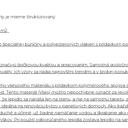
ety je mierne štruktúrovaný.
3 m2,
o špeciálnej buničiny a polyesterových vlákien s prídavkom p
značujú špičkovou kvalitou a spracovaním. Samotná spoločno
vality. Ich vzory sa riadia najnovšími trendmi a v širokej pon
ého vliesového materiálu s prídavkom polymérového spojiva s
. Tento materiál (Vlies) možno nepochybne označiť za revolučn
 že lepidlo sa nanáša len na stenu, a nie na samotnú tapetu,
- ideálna na renováciu bytov v panelových domoch. Ako každá
uché a účinné, už žiadne namáčanie vodou a škrabanie ako p
yškov. Pri použití odporúčaného lepidla zostáva lepidlo na 