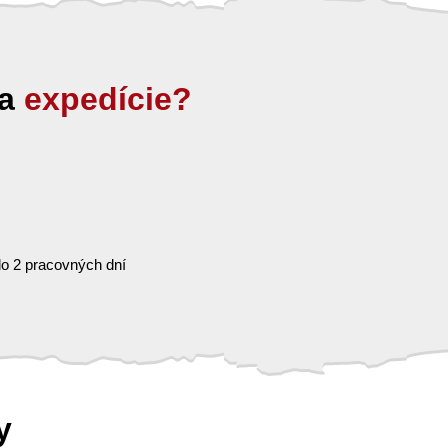
ia
expedície?
o 2 pracovných dní
y