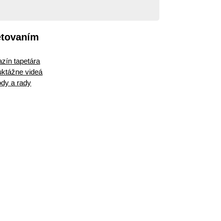
etovaním
zín tapetára
ruktážne videá
dy a rady