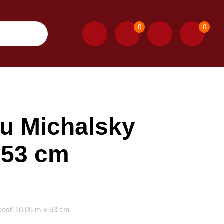
0
0
nu Michalsky
 53 cm
ľkosť 10,05 m x 53 cm