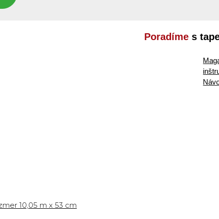
Poradíme
s tap
Maga
inšt
Návo
ozmer 10,05 m x 53 cm