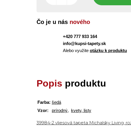
Čo je u nás
nového
+420 777 933 164
info@kupsi-tapety.sk
Alebo využite
otázku k produktu
Popis
produktu
Farba:
šedá
Vzor:
prírodný
,
kvety, listy
39984-2 vliesová tapeta Michalsky Living, r