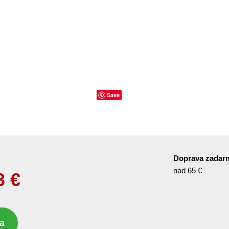
Save
Doprava zadar
nad 65 €
3
€
a