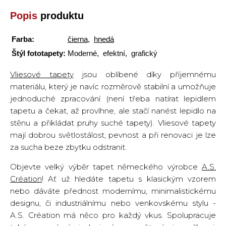
Popis
produktu
Farba:
čierna
,
hnedá
Štýl fototapety:
Moderné, efektní, grafický
Vliesové tapety
jsou oblíbené díky příjemnému
materiálu, který je navíc rozměrově stabilní a umožňuje
jednoduché zpracování (není třeba natírat lepidlem
tapetu a čekat, až provlhne, ale stačí nanést lepidlo na
stěnu a přikládat pruhy suché tapety). Vliesové tapety
mají dobrou světlostálost, pevnost a při renovaci je lze
za sucha beze zbytku odstranit.
Objevte velký výběr tapet německého výrobce
A.S.
Création
! Ať už hledáte tapetu s klasickým vzorem
nebo dáváte přednost modernímu, minimalistickému
designu, či industriálnímu nebo venkovskému stylu -
A.S. Création má něco pro každý vkus. Spolupracuje