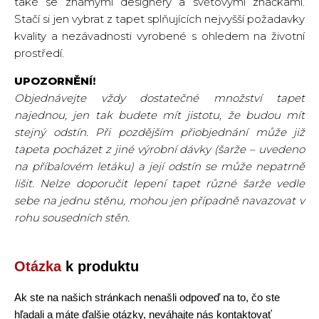
také se známými designéry a světovými značkami.
Stačí si jen vybrat z tapet splňujících nejvyšší požadavky
kvality a nezávadnosti vyrobené s ohledem na životní
prostředí.
UPOZORNĚNÍ!
Objednávejte vždy dostatečné množství tapet
najednou, jen tak budete mít jistotu, že budou mít
stejný odstín. Při pozdějším přiobjednání může již
tapeta pocházet z jiné výrobní dávky (šarže – uvedeno
na příbalovém letáku) a její odstín se může nepatrně
lišit. Nelze doporučit lepení tapet různé šarže vedle
sebe na jednu stěnu, mohou jen případně navazovat v
rohu sousedních stěn.
Otázka
k produktu
Ak ste na našich stránkach nenašli odpoveď na to, čo ste
hľadali a máte ďalšie otázky, neváhajte nás kontaktovať