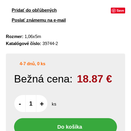
Pridať do obľúbených
Save
Poslať známemu na e-mail
Rozmer:
1,06x5m
Katalógové číslo:
39744-2
4-7 dnů, 0 ks
Bežná cena:
18.87
€
-
+
ks
Do košíka