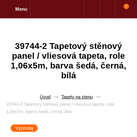
0
Menu
39744-2 Tapetový stěnový
panel / vliesová tapeta, role
1,06x5m, barva šedá, černá,
bílá
Úvod
Tapety na stenu
39744-2 Tapetový stěnový panel / vliesová tapeta, role
1,06x5m, barva šedá, černá, bílá
Výpredaj