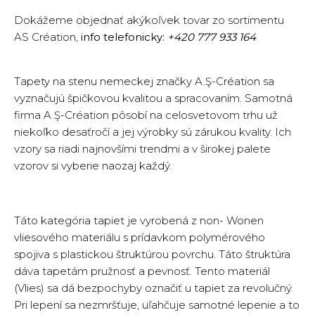
Dokážeme objednať akýkoľvek tovar zo sortimentu
AS Création,
info telefonicky:
+420 777 933 164
Tapety na stenu nemeckej značky A.Ş-Création sa
vyznačujú špičkovou kvalitou a spracovaním. Samotná
firma A.Ş-Création pôsobí na celosvetovom trhu už
niekoľko desaťročí a jej výrobky sú zárukou kvality. Ich
vzory sa riadi najnovšími trendmi a v širokej palete
vzorov si vyberie naozaj každý.
Táto kategória tapiet je vyrobená z non- Wonen
vliesového materiálu s prídavkom polymérového
spojiva s plastickou štruktúrou povrchu. Táto štruktúra
dáva tapetám pružnosť a pevnosť. Tento materiál
(Vlies) sa dá bezpochyby označiť u tapiet za revolučný.
Pri lepení sa nezmršťuje, uľahčuje samotné lepenie a to