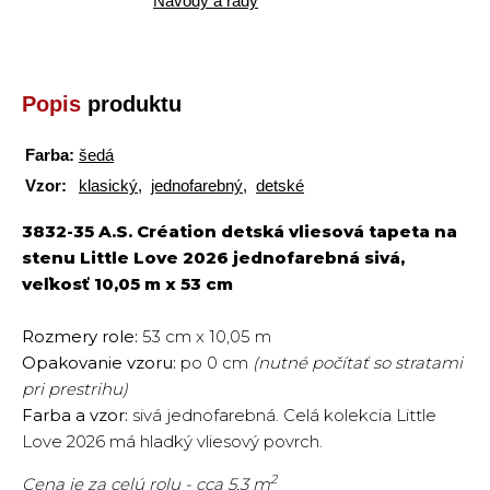
Návody a rady
Popis
produktu
Farba:
šedá
Vzor:
klasický
,
jednofarebný
,
detské
3832-35 A.S. Création detská vliesová tapeta na
stenu Little Love 2026 jednofarebná sivá,
veľkosť 10,05 m x 53 cm
Rozmery role:
53 cm x 10,05 m
Opakovanie vzoru:
po 0 cm
(nutné počítať so stratami
pri prestrihu)
Farba a vzor:
sivá jednofarebná. Celá kolekcia Little
Love 2026 má hladký vliesový povrch.
2
Cena je za celú rolu - cca 5,3 m