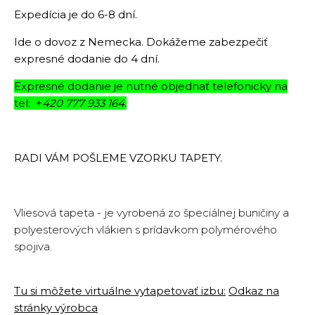
Expedícia je do 6-8 dní.
Ide o dovoz z Nemecka. Dokážeme zabezpečiť
expresné dodanie do 4 dní.
Expresné dodanie je nutné objednať telefonicky na
tel: +
420 777 933 164.
RADI VÁM POŠLEME VZORKU TAPETY.
Vliesová tapeta - je vyrobená zo špeciálnej buničiny a
polyesterových vlákien s prídavkom polymérového
spojiva.
Tu si môžete virtuálne vytapetovať izbu:
Odkaz na
stránky výrobca