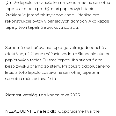
tým, že lepidlo sa nanáša len na stenu a nie na samotnú
tapetu ako bolo predtým pri papierových tapiet.
Preklenuje jemné trhliny v podklade - ideálne pre
rekonštrukcie bytov v panelových domoch. Ako každé
tapety tvorí tepelnú a zvukovú izoláciu.
Samotné odstraňovanie tapiet je veľmi jednoduché a
efektívne, už žiadne máčanie vodou a škrabanie ako pri
papierových tapiet. Tu stačí tapetu iba stiahnuť a to
bezo zvyšku priamo zo steny. Pri použití odporúčaného
lepidla toto lepidlo zostáva na samotnej tapete a
samotná múr zostáva čistá.
Platnosť katalógu do konca roka 2026
NEZABUDNITE na lepidlo.
Odporúčame kvalitné