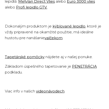
lepidlá:
Metylan Direct Vlies
alebo
Euro 3000 vlies
alebo
Profi lepidlo GTV
.
Dokonalým produktom je
kýblované lepidlo
, ktoré je
vždy pripravené na okamžité použitie, má ideálne
hustotu pre nanášanie
valčekom
.
Tapetárské pomôcky
nájdete aj v našej ponuke.
Základom úspešného tapetovanie je
PENETRÁCIA
podkladu.
Viac info v našich
videonávodech
.