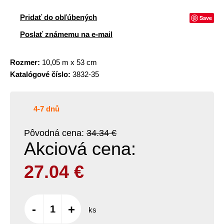
Pridať do obľúbených
Save
Poslať známemu na e-mail
Rozmer:
10,05 m x 53 cm
Katalógové číslo:
3832-35
4-7 dnů
Pôvodná cena:
34.34 €
Akciová cena:
27.04
€
-
+
ks