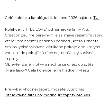
Celú kolekciu katalógu Little Love 2026
nájdete
TU
.
Kolekce „LITTLE LOVE“ od německé firmy A.S.
Création zaujme barevnými a zajímavě řešenými vzory,
které vám nabízejí přidanou hodnotu, kterou chcete
pro láskyplné vybavení dětského pokoje a se kterými
vnesete do pokojíčků těch nejmenších ty správné
impulsy.
Objevte různé motivy a nechte se unést do světa
„Malé lásky“! Celá kolekce je na hladkém vliesu.
Pre výber vhodnej tapety môžete využiť náš
interaktívne filter najvhodnejšie tapety pre Vás.