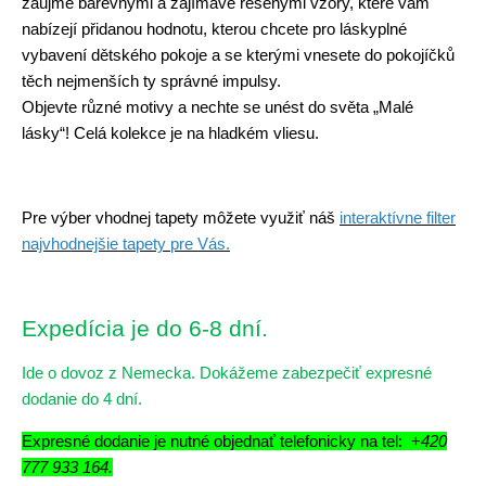
zaujme barevnými a zajímavě řešenými vzory, které vám
nabízejí přidanou hodnotu, kterou chcete pro láskyplné
vybavení dětského pokoje a se kterými vnesete do pokojíčků
těch nejmenších ty správné impulsy.
Objevte různé motivy a nechte se unést do světa „Malé
lásky“! Celá kolekce je na hladkém vliesu.
Pre výber vhodnej tapety môžete využiť náš
interaktívne filter
najvhodnejšie tapety pre Vás.
Expedícia je do 6-8 dní.
Ide o dovoz z Nemecka. Dokážeme zabezpečiť expresné
dodanie do 4 dní.
Expresné dodanie je nutné objednať telefonicky na tel: +
420
777 933 164.