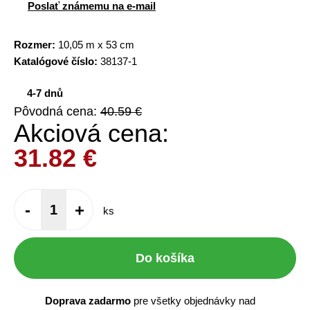
Poslať známemu na e-mail
Rozmer:
10,05 m x 53 cm
Katalógové číslo:
38137-1
4-7 dnů
Pôvodná cena:
40.59 €
Akciová cena:
31.82
€
-
+
ks
Do košíka
Doprava zadarmo
pre všetky objednávky nad