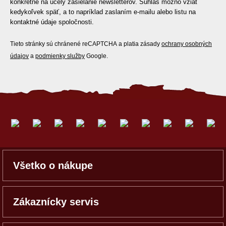
konkrétne na účely zasielanie newsletterov. Súhlas možno vziať
kedykoľvek späť, a to napríklad zaslaním e-mailu alebo listu na
kontaktné údaje spoločnosti.
Tieto stránky sú chránené reCAPTCHA a platia zásady
ochrany osobných
údajov
a
podmienky služby
Google.
Všetko o nákupe
Zákaznícky servis