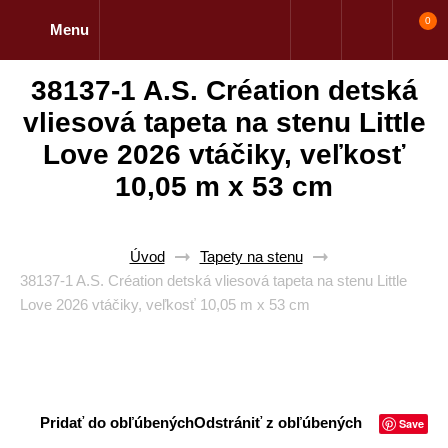
0
Menu
38137-1 A.S. Création detská
vliesová tapeta na stenu Little
Love 2026 vtáčiky, veľkosť
10,05 m x 53 cm
Úvod
Tapety na stenu
38137-1 A.S. Création detská vliesová tapeta na stenu Little
Love 2026 vtáčiky, veľkosť 10,05 m x 53 cm
Pridať do obľúbených
Odstrániť z obľúbených
Save