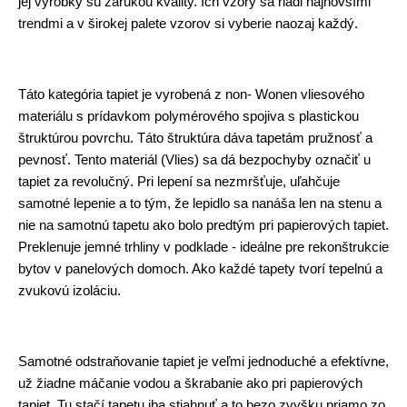
jej výrobky sú zárukou kvality. Ich vzory sa riadi najnovšími
trendmi a v širokej palete vzorov si vyberie naozaj každý.
Táto kategória tapiet je vyrobená z non- Wonen vliesového
materiálu s prídavkom polymérového spojiva s plastickou
štruktúrou povrchu. Táto štruktúra dáva tapetám pružnosť a
pevnosť. Tento materiál (Vlies) sa dá bezpochyby označiť u
tapiet za revolučný. Pri lepení sa nezmršťuje, uľahčuje
samotné lepenie a to tým, že lepidlo sa nanáša len na stenu a
nie na samotnú tapetu ako bolo predtým pri papierových tapiet.
Preklenuje jemné trhliny v podklade - ideálne pre rekonštrukcie
bytov v panelových domoch. Ako každé tapety tvorí tepelnú a
zvukovú izoláciu.
Samotné odstraňovanie tapiet je veľmi jednoduché a efektívne,
už žiadne máčanie vodou a škrabanie ako pri papierových
tapiet. Tu stačí tapetu iba stiahnuť a to bezo zvyšku priamo zo