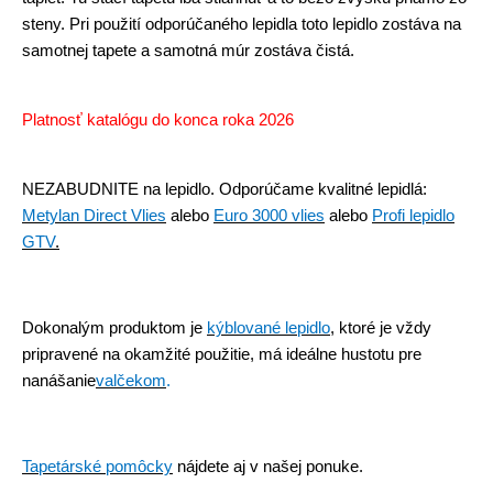
steny. Pri použití odporúčaného lepidla toto lepidlo zostáva na
samotnej tapete a samotná múr zostáva čistá.
Platnosť katalógu do konca roka 2026
NEZABUDNITE na lepidlo.
Odporúčame kvalitné lepidlá:
Metylan Direct Vlies
alebo
Euro 3000 vlies
alebo
Profi lepidlo
GTV
.
Dokonalým produktom je
kýblované lepidlo
, ktoré je vždy
pripravené na okamžité použitie, má ideálne hustotu pre
nanášanie
valčekom
.
Tapetárské pomôcky
nájdete aj v našej ponuke.