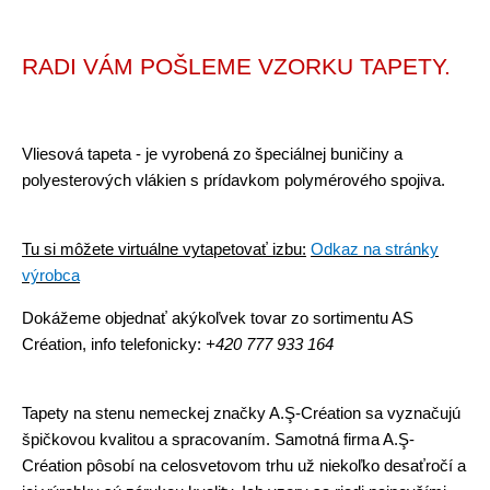
RADI VÁM POŠLEME VZORKU TAPETY.
Vliesová tapeta - je vyrobená zo špeciálnej buničiny a
polyesterových vlákien s prídavkom polymérového spojiva.
Tu si môžete virtuálne vytapetovať izbu:
Odkaz na stránky
výrobca
Dokážeme objednať akýkoľvek tovar zo sortimentu AS
Création,
info telefonicky:
+420 777 933 164
Tapety na stenu nemeckej značky A.Ş-Création sa vyznačujú
špičkovou kvalitou a spracovaním. Samotná firma A.Ş-
Création pôsobí na celosvetovom trhu už niekoľko desaťročí a