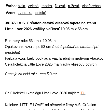
Farba:
biela
,
zelená
,
modrá
,
fialová
,
ružová
,
viacfarebná
Vzor:
zvieratka
,
detské
38137-1 A.S. Création detská vliesová tapeta na stenu
Little Love 2026 vtáčiky, veľkosť 10,05 m x 53 cm
Rozmery role:
53 cm x 10,05 m
Opakovanie vzoru:
po 53 cm
(nutné počítať so stratami pri
prestrihu)
Farba a vzor:
biely podklad s viacfarebným motívom vtáčikov.
Celá kolekcia Little Love 2026 má hladký vliesový povrch.
2
Cena je za celú rolu - cca 5,3 m
Celú kolekciu katalógu Little Love 2026
nájdete
TU
.
Kolekce „LITTLE LOVE“ od německé firmy A.S. Création