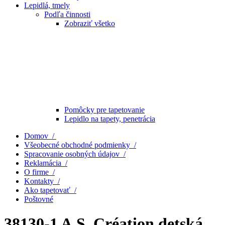
Lepidlá, tmely
Podľa činnosti
Zobraziť všetko
Pomôcky pre tapetovanie
Lepidlo na tapety, penetrácia
Domov /
Všeobecné obchodné podmienky /
Spracovanie osobných údajov /
Reklamácia /
O firme /
Kontakty /
Ako tapetovať /
Poštovné
38130-1 A.S. Création detská