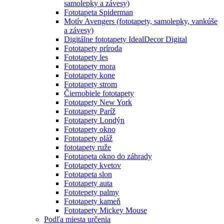
samolepky a závesy)
Fototapeta Spiderman
Motív Avengers (fototapety, samolepky, vankúše
a závesy)
Digitálne fototapety IdealDecor Digital
Fototapety príroda
Fototapety les
Fototapety mora
Fototapety kone
Fototapety strom
Čiernobiele fototapety
Fototapety New York
Fototapety Paríž
Fototapety Londýn
Fototapety okno
Fototapety pláž
fototapety ruže
Fototapeta okno do záhrady
Fototapety kvetov
Fototapeta slon
Fototapety auta
Fototepety palmy
Fototapety kameň
Fototapety Mickey Mouse
Podľa miesta určenia