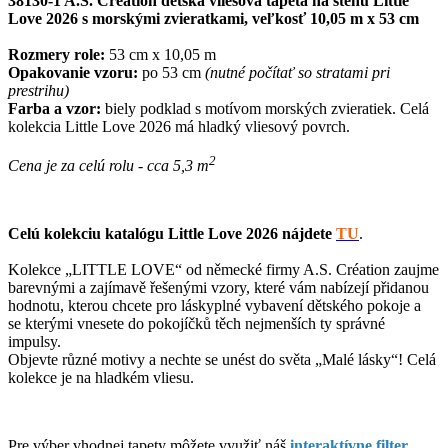
38130-1 A.S. Création detská vliesová tapeta na stenu Little
Love 2026 s morskými zvieratkami, veľkosť 10,05 m x 53 cm
Rozmery role:
53 cm x 10,05 m
Opakovanie vzoru:
po 53 cm
(nutné počítať so stratami pri
prestrihu)
Farba a vzor:
biely podklad s motívom morských zvieratiek. Celá
kolekcia Little Love 2026 má hladký vliesový povrch.
2
Cena je za celú rolu - cca 5,3 m
Celú kolekciu katalógu Little Love 2026
nájdete
TU
.
Kolekce „LITTLE LOVE“ od německé firmy A.S. Création zaujme
barevnými a zajímavě řešenými vzory, které vám nabízejí přidanou
hodnotu, kterou chcete pro láskyplné vybavení dětského pokoje a
se kterými vnesete do pokojíčků těch nejmenších ty správné
impulsy.
Objevte různé motivy a nechte se unést do světa „Malé lásky“! Celá
kolekce je na hladkém vliesu.
Pre výber vhodnej tapety môžete využiť náš
interaktívne filter