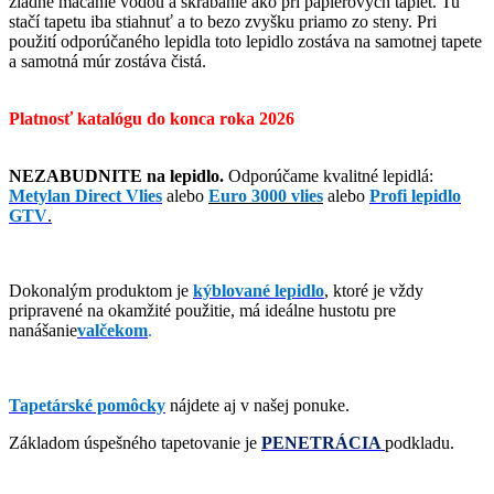
žiadne máčanie vodou a škrabanie ako pri papierových tapiet. Tu
stačí tapetu iba stiahnuť a to bezo zvyšku priamo zo steny. Pri
použití odporúčaného lepidla toto lepidlo zostáva na samotnej tapete
a samotná múr zostáva čistá.
Platnosť katalógu do konca roka 2026
NEZABUDNITE na lepidlo.
Odporúčame kvalitné lepidlá:
Metylan Direct Vlies
alebo
Euro 3000 vlies
alebo
Profi lepidlo
GTV
.
Dokonalým produktom je
kýblované lepidlo
, ktoré je vždy
pripravené na okamžité použitie, má ideálne hustotu pre
nanášanie
valčekom
.
Tapetárské pomôcky
nájdete aj v našej ponuke.
Základom úspešného tapetovanie je
PENETRÁCIA
podkladu.