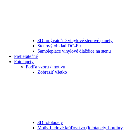
3D umývateľné vinylové stenové panely
Stenový obklad DC-Fix
Samolepiace vinylové dlaždice na stenu
Pretierateľné
Fototapety
Podľa vzoru / motívu
Zobraziť všetko
3D fototapety
Motív Ľadové kráľovstvo (fototapety, bordúry,