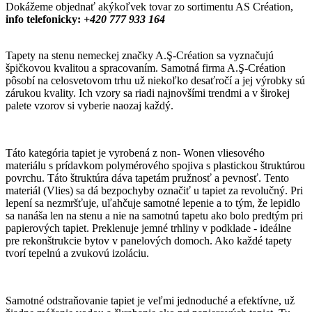
Dokážeme objednať akýkoľvek tovar zo sortimentu AS Création,
info telefonicky:
+420 777 933 164
Tapety na stenu nemeckej značky A.Ş-Création sa vyznačujú
špičkovou kvalitou a spracovaním. Samotná firma A.Ş-Création
pôsobí na celosvetovom trhu už niekoľko desaťročí a jej výrobky sú
zárukou kvality. Ich vzory sa riadi najnovšími trendmi a v širokej
palete vzorov si vyberie naozaj každý.
Táto kategória tapiet je vyrobená z non- Wonen vliesového
materiálu s prídavkom polymérového spojiva s plastickou štruktúrou
povrchu. Táto štruktúra dáva tapetám pružnosť a pevnosť. Tento
materiál (Vlies) sa dá bezpochyby označiť u tapiet za revolučný. Pri
lepení sa nezmršťuje, uľahčuje samotné lepenie a to tým, že lepidlo
sa nanáša len na stenu a nie na samotnú tapetu ako bolo predtým pri
papierových tapiet. Preklenuje jemné trhliny v podklade - ideálne
pre rekonštrukcie bytov v panelových domoch. Ako každé tapety
tvorí tepelnú a zvukovú izoláciu.
Samotné odstraňovanie tapiet je veľmi jednoduché a efektívne, už