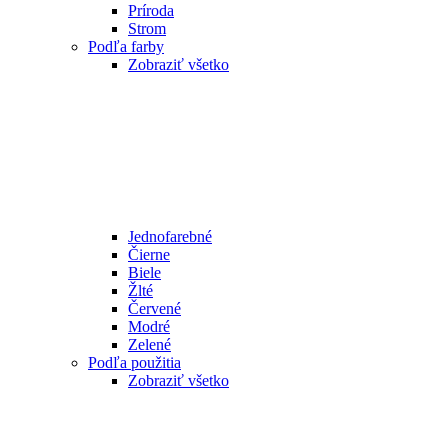
Príroda
Strom
Podľa farby
Zobraziť všetko
Jednofarebné
Čierne
Biele
Žlté
Červené
Modré
Zelené
Podľa použitia
Zobraziť všetko