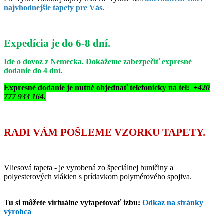
najvhodnejšie tapety pre Vás.
Expedícia je do 6-8 dní.
Ide o dovoz z Nemecka. Dokážeme zabezpečiť expresné
dodanie do 4 dní.
Expresné dodanie je nutné objednať telefonicky na tel: +
420
777 933 164.
RADI VÁM POŠLEME VZORKU TAPETY.
Vliesová tapeta - je vyrobená zo špeciálnej buničiny a
polyesterových vlákien s prídavkom polymérového spojiva.
Tu si môžete virtuálne vytapetovať izbu:
Odkaz na stránky
výrobca