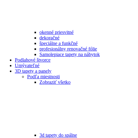
okenné priesvitné
dekoračné
špeciálne a funkčné
profesionálny renovačné fólie
Samolepiace tapety na nábytok
Podlahové štvorce
Umývateľné
3D tapety a panely
Podľa miestnosti
Zobraziť všetko
3d tapety do spálne