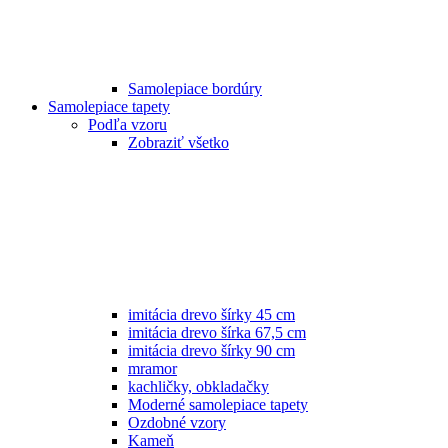
Samolepiace bordúry
Samolepiace tapety
Podľa vzoru
Zobraziť všetko
imitácia drevo šírky 45 cm
imitácia drevo šírka 67,5 cm
imitácia drevo šírky 90 cm
mramor
kachličky, obkladačky
Moderné samolepiace tapety
Ozdobné vzory
Kameň