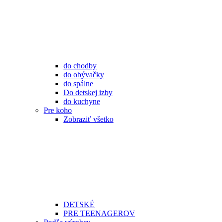
do chodby
do obývačky
do spálne
Do detskej izby
do kuchyne
Pre koho
Zobraziť všetko
DETSKÉ
PRE TEENAGEROV