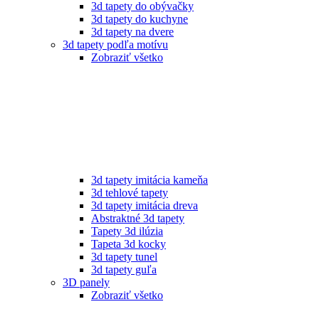
3d tapety do obývačky
3d tapety do kuchyne
3d tapety na dvere
3d tapety podľa motívu
Zobraziť všetko
3d tapety imitácia kameňa
3d tehlové tapety
3d tapety imitácia dreva
Abstraktné 3d tapety
Tapety 3d ilúzia
Tapeta 3d kocky
3d tapety tunel
3d tapety guľa
3D panely
Zobraziť všetko