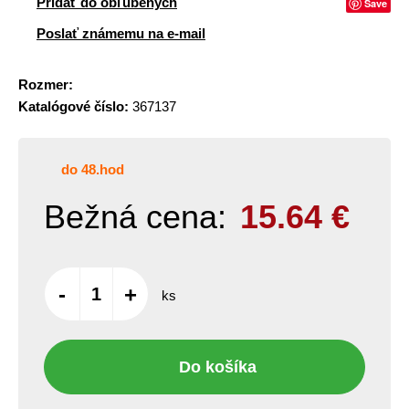
Pridať do obľúbených
Save
Poslať známemu na e-mail
Rozmer:
Katalógové číslo:
367137
do 48.hod
Bežná cena:
15.64
€
-
+
ks
Do košíka