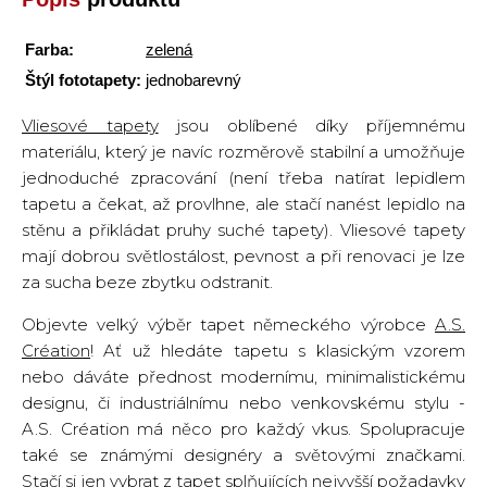
Farba:
zelená
Štýl fototapety:
jednobarevný
Vliesové tapety
jsou oblíbené díky příjemnému
materiálu, který je navíc rozměrově stabilní a umožňuje
jednoduché zpracování (není třeba natírat lepidlem
tapetu a čekat, až provlhne, ale stačí nanést lepidlo na
stěnu a přikládat pruhy suché tapety). Vliesové tapety
mají dobrou světlostálost, pevnost a při renovaci je lze
za sucha beze zbytku odstranit.
Objevte velký výběr tapet německého výrobce
A.S.
Création
! Ať už hledáte tapetu s klasickým vzorem
nebo dáváte přednost modernímu, minimalistickému
designu, či industriálnímu nebo venkovskému stylu -
A.S. Création má něco pro každý vkus. Spolupracuje
také se známými designéry a světovými značkami.
Stačí si jen vybrat z tapet splňujících nejvyšší požadavky