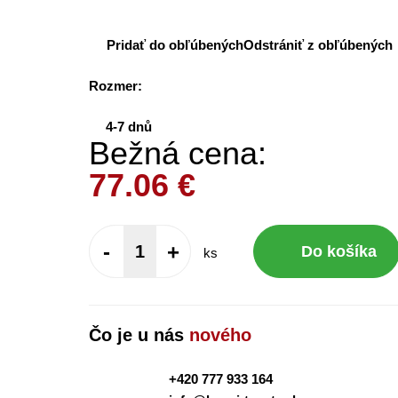
Pridať do obľúbených
Odstrániť z obľúbených
Rozmer:
4-7 dnů
Bežná cena:
77.06
€
-
+
Do košíka
ks
Čo je u nás
nového
+420 777 933 164