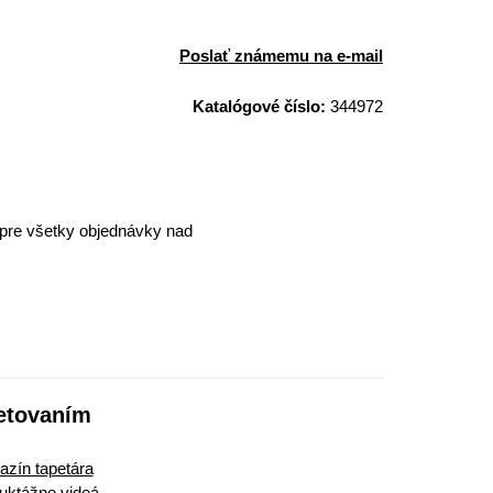
Poslať známemu na e-mail
Katalógové číslo:
344972
pre všetky objednávky nad
etovaním
zín tapetára
ruktážne videá