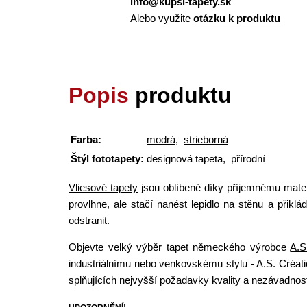
info@kupsi-tapety.sk
Alebo využite
otázku k produktu
Popis
produktu
Farba:
modrá
,
strieborná
Štýl fototapety:
designová tapeta, přírodní
Vliesové tapety
jsou oblíbené díky příjemnému materi
provlhne, ale stačí nanést lepidlo na stěnu a přikl
odstranit.
Objevte velký výběr tapet německého výrobce
A.S
industriálnímu nebo venkovskému stylu - A.S. Créat
splňujících nejvyšší požadavky kvality a nezávadnost