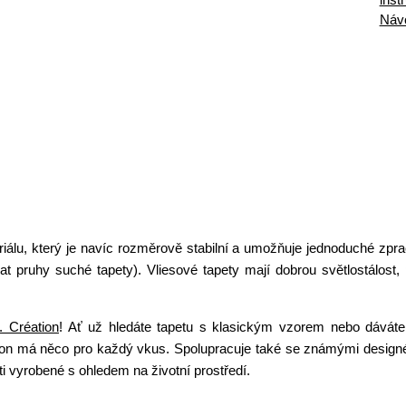
Náv
álu, který je navíc rozměrově stabilní a umožňuje jednoduché zpraco
ádat pruhy suché tapety). Vliesové tapety mají dobrou světlostálost
. Création
! Ať už hledáte tapetu s klasickým vzorem nebo dáváte
ion má něco pro každý vkus. Spolupracuje také se známými designér
i vyrobené s ohledem na životní prostředí.