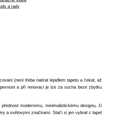
ody a rady
vání (není třeba natírat lepidlem tapetu a čekat, až
, pevnost a při renovaci je lze za sucha beze zbytku
 přednost modernímu, minimalistickému designu, či
y a světovými značkami. Stačí si jen vybrat z tapet