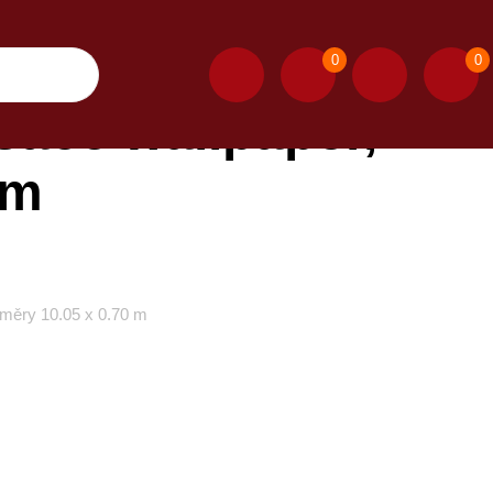
0
0
sace wallpaper,
 m
změry 10.05 x 0.70 m