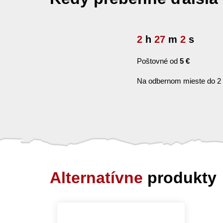
2
h
27
m
1
s
Poštovné od
5 €
Na odbernom mieste do 2
Alternatívne
produkty