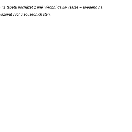
e již tapeta pocházet z jiné výrobní dávky (šarže – uvedeno na
avazovat v rohu sousedních stěn.