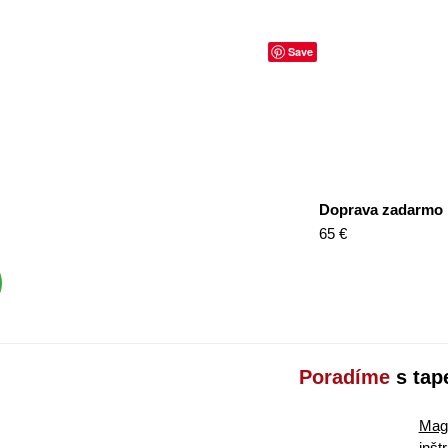
Save
Doprava zadarmo
65 €
Poradíme
s tap
Maga
inšt