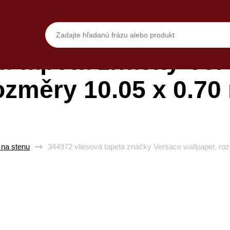
á tapeta značky Ver
ozměry 10.05 x 0.70
 na stenu
344972 vliesová tapeta značky Versace wallpaper, ro