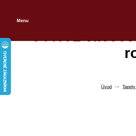
Menu
344972 vliesov
r
Úvod
Tapety