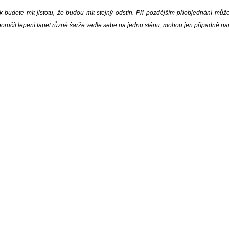
 budete mít jistotu, že budou mít stejný odstín. Při pozdějším přiobjednání můž
doporučit lepení tapet různé šarže vedle sebe na jednu stěnu, mohou jen případně n