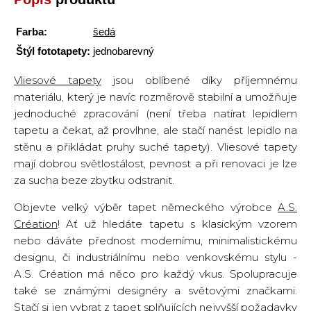
Farba:
šedá
Štýl fototapety:
jednobarevný
Vliesové tapety
jsou oblíbené díky příjemnému
materiálu, který je navíc rozměrově stabilní a umožňuje
jednoduché zpracování (není třeba natírat lepidlem
tapetu a čekat, až provlhne, ale stačí nanést lepidlo na
stěnu a přikládat pruhy suché tapety). Vliesové tapety
mají dobrou světlostálost, pevnost a při renovaci je lze
za sucha beze zbytku odstranit.
Objevte velký výběr tapet německého výrobce
A.S.
Création
! Ať už hledáte tapetu s klasickým vzorem
nebo dáváte přednost modernímu, minimalistickému
designu, či industriálnímu nebo venkovskému stylu -
A.S. Création má něco pro každý vkus. Spolupracuje
také se známými designéry a světovými značkami.
Stačí si jen vybrat z tapet splňujících nejvyšší požadavky