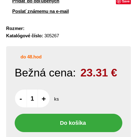
Pridať do obľúbených
Save
Poslať známemu na e-mail
Rozmer:
Katalógové číslo:
305267
do 48.hod
Bežná cena:
23.31
€
-
+
ks
Do košíka