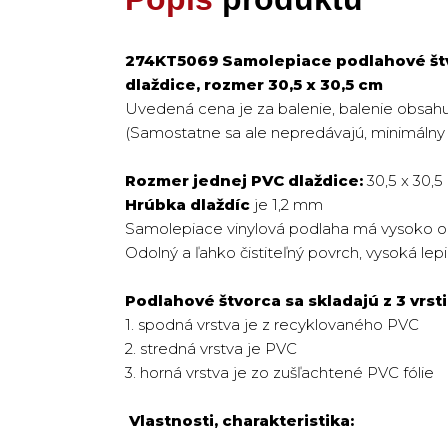
274KT5069 Samolepiace podlahové štvo
dlaždice, rozmer 30,5 x 30,5 cm
Uvedená cena je za balenie, balenie obsahu
(Samostatne sa ale nepredávajú, minimálny
Rozmer jednej PVC dlaždice:
30,5 x 30,5
Hrúbka dlaždíc
je 1,2 mm
Samolepiace vinylová podlaha má vysoko od
Odolný a ľahko čistiteľný povrch, vysoká lepi
Podlahové štvorca sa skladajú z 3 vrst
1. spodná vrstva je z recyklovaného PVC
2. stredná vrstva je PVC
3. horná vrstva je zo zušľachtené PVC fólie
Vlastnosti, charakteristika: