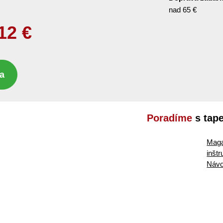
nad 65 €
12
€
a
Poradíme
s tap
Maga
inšt
Návo