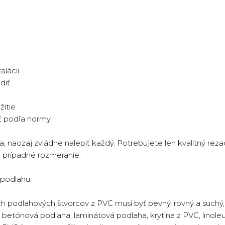
alácii
diť
žitie
E podľa normy.
 naozaj zvládne nalepiť každý. Potrebujete len kvalitný reza
e prípadné rozmeranie.
 podlahu:
ch podlahových štvorcov z PVC musí byť pevný, rovný a suchý
o betónová podlaha, laminátová podlaha, krytina z PVC, linol