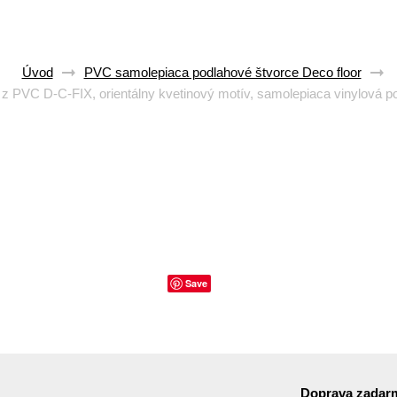
Úvod
PVC samolepiaca podlahové štvorce Deco floor
 PVC D-C-FIX, orientálny kvetinový motív, samolepiaca vinylová po
Save
Doprava zadar