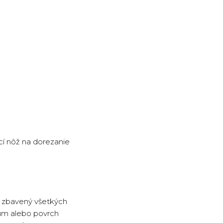
cí nôž na dorezanie
, zbavený všetkých
eum alebo povrch