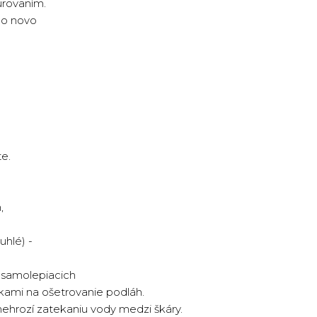
urovaním.
 do novo
e.
,
uhlé) -
o samolepiacich
dkami na ošetrovanie podláh.
 nehrozí zatekaniu vody medzi škáry.