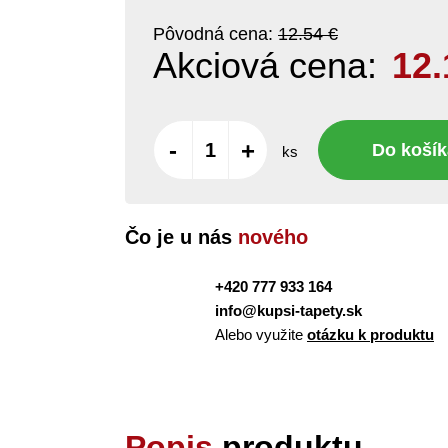
Pôvodná cena:
12.54 €
Akciová cena:
12.
-
+
Do košík
ks
Čo je u nás
nového
+420 777 933 164
info@kupsi-tapety.sk
Alebo využite
otázku k produktu
Popis
produktu