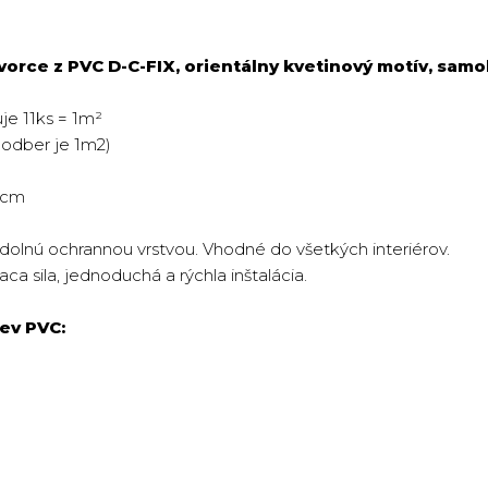
rce z PVC D-C-FIX, orientálny kvetinový motív, samo
je 11ks = 1m²
 odber je 1m2)
 cm
olnú ochrannou vrstvou. Vhodné do všetkých interiérov.
aca sila, jednoduchá a rýchla inštalácia.
iev PVC: