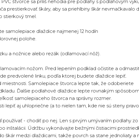
VC štvorce sa príliš nehodia pre podlahy s podlahovým vyk
úča prestierkovať škáry, aby sa priehlbiny škár nevmačkavalo
stierkový tmel.
te samolepiace dlaždice najmenej 12 hodín
dorovnej polohe.
zku a nožnice alebo rezák (odlamovací nôž).
odlamovacím nožom. Pred lepením podklad očistite a odmastit
e predvolené linku, podľa ktorej budete dlaždice lepiť.
miestnosti. Samolepiace štvorca lepte tak, že odoberiete
podkladu. Ďalšie podlahové dlaždice lepte rovnakým spôsobom
veľkosť samolepiaceho štvorca na správny rozmer.
lepiť aj uhlopriečne (a to nielen tam, kde nie sú steny pravo
používať - ​​chodiť po nej. Len s prvým umývaním podlahy z
 inštalácii. Údržbu vykonávajte bežnými čistiacimi prostrie
 do škár medzi dlaždicami, takže povrch sa stane jednoliaty a