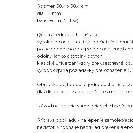
Rozmer: 30,4 x 30,4 cm
sila: 1,2 mm
balenie: 1 m2 (11 ks)
rýchla a jednoduchá inštalácia
vysoká lepiaca sila, a to aj počiatočné pri inšt
po nelepené môžete po podlahe ihneď cho
odolný, ľahko čistiteľný povrch
klasické univerzání vzory pre všestranné pou
výrobok spĺňa požiadavky pre označenie C
Obrovskou výhodou je jednoduchá inštalácia,
dlaždíc do krajov alebo nožnice a meter pr
Návod na lepenie samolepiacich dlaždíc na
Príprava podkladu - na lepenie samolepiaci
nečistôt. Vhodná je napríklad drevená aleb