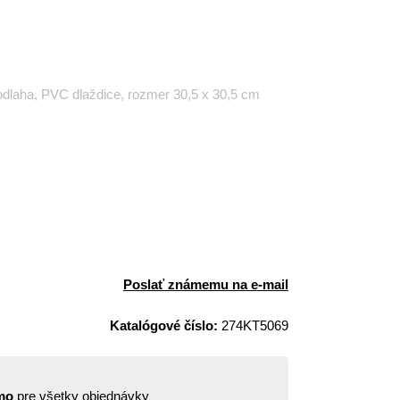
dlaha, PVC dlaždice, rozmer 30,5 x 30,5 cm
Poslať známemu na e-mail
Katalógové číslo:
274KT5069
mo
pre všetky objednávky