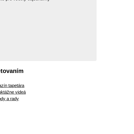
etovaním
zín tapetára
ruktážne videá
dy a rady