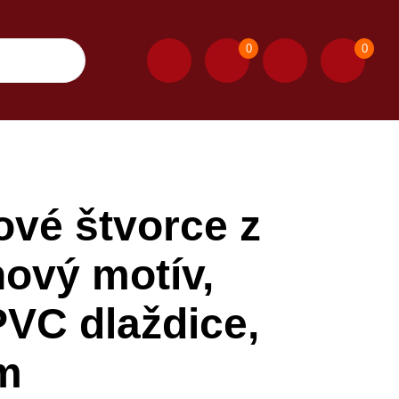
0
0
vé štvorce z
nový motív,
PVC dlaždice,
cm