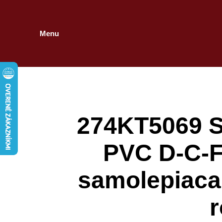
Menu
274KT5069 S
PVC D-C-FI
samolepiaca 
r