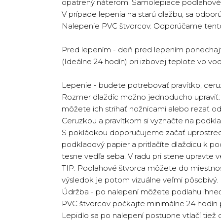
opatrený náterom. Samolepiace podlahové P
V prípade lepenia na starú dlažbu, sa odpor
Nalepenie PVC štvorcov. Odporúčame tento 
Pred lepením - deň pred lepením ponechaj
(Ideálne 24 hodín) pri izbovej teplote vo vo
Lepenie - budete potrebovať pravítko, ceru
Rozmer dlaždíc možno jednoducho upraviť:
môžete ich strihať nožnicami alebo rezať 
Ceruzkou a pravítkom si vyznačte na podklad
S pokládkou doporučujeme začať uprostred 
podkladový papier a pritlačíte dlaždicu k 
tesne vedľa seba. V radu pri stene upravte 
TIP: Podlahové štvorca môžete do miestnosti 
výsledok je potom vizuálne veľmi pôsobivý.
Údržba - po nalepení môžete podlahu ihneď 
PVC štvorcov počkajte minimálne 24 hodín po
Lepidlo sa po nalepení postupne vtlačí tiež