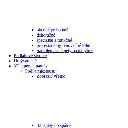
okenné priesvitné
dekoračné
špeciálne a funkčné
profesionálny renovačné fólie
Samolepiace tapety na nábytok
Podlahové štvorce
Umývateľné
3D tapety a panely
Podľa miestnosti
Zobraziť všetko
3d tapety do spálne