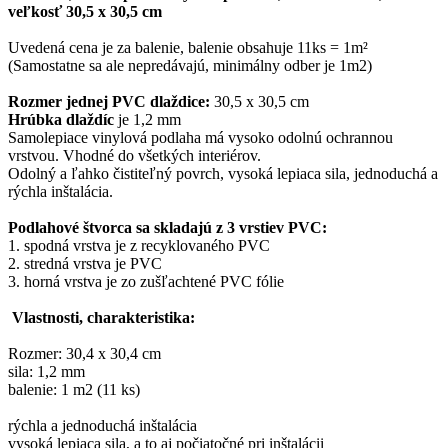
veľkosť 30,5 x 30,5 cm
Uvedená cena je za balenie, balenie obsahuje 11ks = 1m²
(Samostatne sa ale nepredávajú, minimálny odber je 1m2)
Rozmer jednej PVC dlaždice:
30,5 x 30,5 cm
Hrúbka dlaždíc
je 1,2 mm
Samolepiace vinylová podlaha má vysoko odolnú ochrannou
vrstvou. Vhodné do všetkých interiérov.
Odolný a ľahko čistiteľný povrch, vysoká lepiaca sila, jednoduchá a
rýchla inštalácia.
Podlahové štvorca sa skladajú z 3 vrstiev PVC:
1. spodná vrstva je z recyklovaného PVC
2. stredná vrstva je PVC
3. horná vrstva je zo zušľachtené PVC fólie
Vlastnosti, charakteristika:
Rozmer: 30,4 x 30,4 cm
sila: 1,2 mm
balenie: 1 m2 (11 ks)
rýchla a jednoduchá inštalácia
vysoká lepiaca sila, a to aj počiatočné pri inštalácii