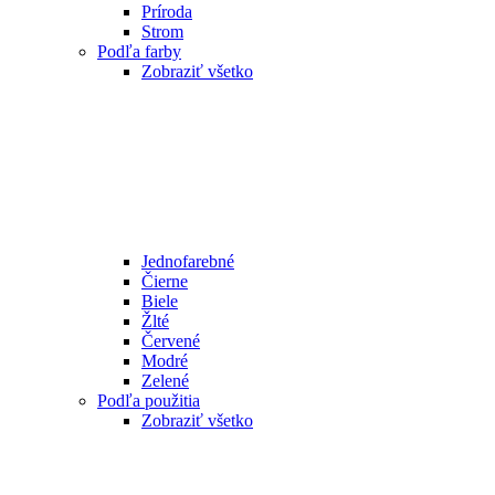
Príroda
Strom
Podľa farby
Zobraziť všetko
Jednofarebné
Čierne
Biele
Žlté
Červené
Modré
Zelené
Podľa použitia
Zobraziť všetko