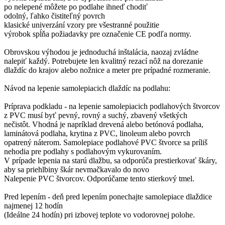
po nelepené môžete po podlahe ihneď chodiť
odolný, ľahko čistiteľný povrch
klasické univerzání vzory pre všestranné použitie
výrobok spĺňa požiadavky pre označenie CE podľa normy.
Obrovskou výhodou je jednoduchá inštalácia, naozaj zvládne
nalepiť každý. Potrebujete len kvalitný rezací nôž na dorezanie
dlaždíc do krajov alebo nožnice a meter pre prípadné rozmeranie.
Návod na lepenie samolepiacich dlaždíc na podlahu:
Príprava podkladu - na lepenie samolepiacich podlahových štvorcov
z PVC musí byť pevný, rovný a suchý, zbavený všetkých
nečistôt. Vhodná je napríklad drevená alebo betónová podlaha,
laminátová podlaha, krytina z PVC, linoleum alebo povrch
opatrený náterom. Samolepiace podlahové PVC štvorce sa príliš
nehodia pre podlahy s podlahovým vykurovaním.
V prípade lepenia na starú dlažbu, sa odporúča prestierkovať škáry,
aby sa priehlbiny škár nevmačkavalo do novo
Nalepenie PVC štvorcov. Odporúčame tento stierkový tmel.
Pred lepením - deň pred lepením ponechajte samolepiace dlaždice
najmenej 12 hodín
(Ideálne 24 hodín) pri izbovej teplote vo vodorovnej polohe.