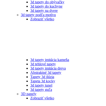
3d tapety do obývačky
3d tapety do kuchyne
3d tapety na dvere
3d tapety podľa motívu
Zobraziť všetko
3d tapety imitácia kameňa
3d tehlové tapety
3d tapety imitácia dreva
Abstraktné 3d tapety
Tapety 3d ilúzia
Tapeta 3d kocky
3d tapety tunel
3d tapety guľa
3D panely
Zobraziť všetko