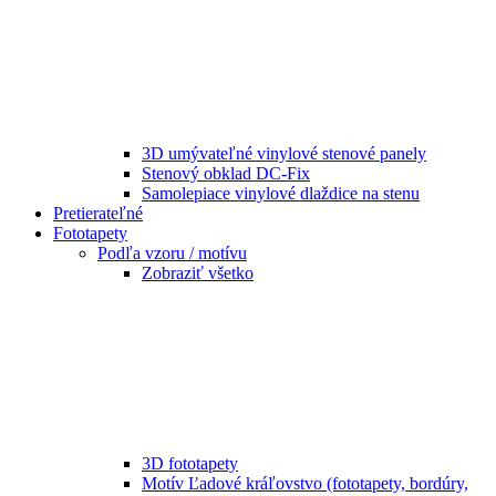
3D umývateľné vinylové stenové panely
Stenový obklad DC-Fix
Samolepiace vinylové dlaždice na stenu
Pretierateľné
Fototapety
Podľa vzoru / motívu
Zobraziť všetko
3D fototapety
Motív Ľadové kráľovstvo (fototapety, bordúry,