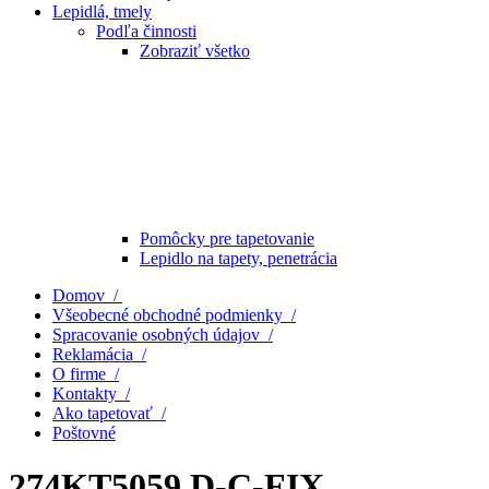
Lepidlá, tmely
Podľa činnosti
Zobraziť všetko
Pomôcky pre tapetovanie
Lepidlo na tapety, penetrácia
Domov /
Všeobecné obchodné podmienky /
Spracovanie osobných údajov /
Reklamácia /
O firme /
Kontakty /
Ako tapetovať /
Poštovné
274KT5059 D-C-FIX