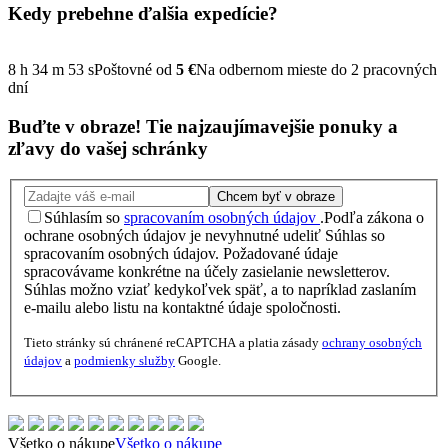
Kedy prebehne ďalšia
expedície?
8
h
34
m
52
s
Poštovné od
5 €
Na odbernom mieste do 2 pracovných
dní
Buďte v obraze!
Tie najzaujímavejšie
ponuky
a
zľavy
do vašej schránky
Chcem byť v obraze
Súhlasím so
spracovaním osobných údajov
.
Podľa zákona o
ochrane osobných údajov je nevyhnutné udeliť Súhlas so
spracovaním osobných údajov. Požadované údaje
spracovávame konkrétne na účely zasielanie newsletterov.
Súhlas možno vziať kedykoľvek späť, a to napríklad zaslaním
e-mailu alebo listu na kontaktné údaje spoločnosti.
Tieto stránky sú chránené reCAPTCHA a platia zásady
ochrany osobných
údajov
a
podmienky služby
Google.
Všetko o nákupe
Všetko o nákupe