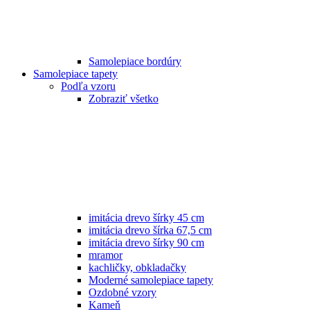
Samolepiace bordúry
Samolepiace tapety
Podľa vzoru
Zobraziť všetko
imitácia drevo šírky 45 cm
imitácia drevo šírka 67,5 cm
imitácia drevo šírky 90 cm
mramor
kachličky, obkladačky
Moderné samolepiace tapety
Ozdobné vzory
Kameň