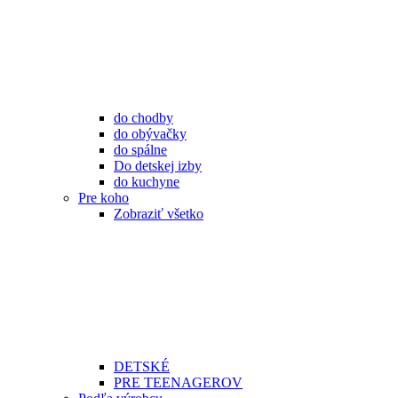
do chodby
do obývačky
do spálne
Do detskej izby
do kuchyne
Pre koho
Zobraziť všetko
DETSKÉ
PRE TEENAGEROV