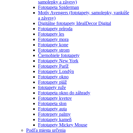
samolepky a závesy)
Fototapeta Spiderman
Motív Avengers (fototapety, samolepky, vankúše
a závesy)
Digitálne fototapety IdealDecor Digital
Fototapety príroda
Fototapety les
Fototapety mora
Fototapety kone
Fototapety strom
Čiernobiele fototapety
Fototapety New York
Fototapety Paríž
Fototapety Londýn
Fototapety okno
Fototapety pláž
fototapety ruže
Fototapeta okno do záhrady
Fototapety kvetov
Fototapeta slon
Fototapety auta
Fototepety palmy
Fototapety kameň
Fototapety Mickey Mouse
Podľa miesta určenia