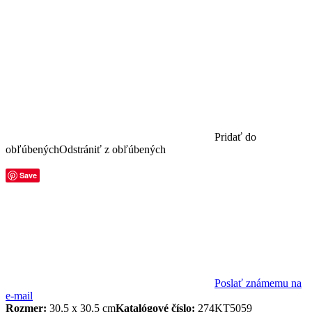
Pridať do
obľúbených
Odstrániť z obľúbených
Save
Poslať známemu na
e-mail
Rozmer:
30,5 x 30,5 cm
Katalógové číslo:
274KT5059