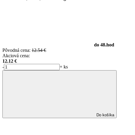
do 48.hod
Pôvodná cena:
12.54 €
Akciová cena:
12.12
€
-
+
ks
Do košíka