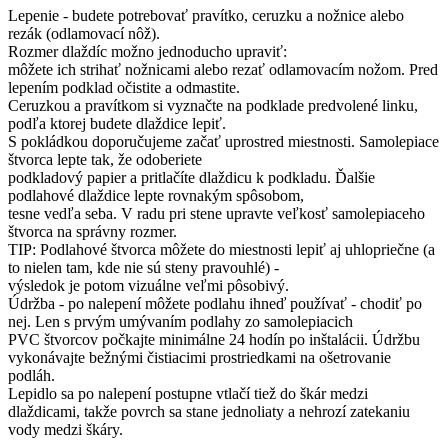
Lepenie - budete potrebovať pravítko, ceruzku a nožnice alebo
rezák (odlamovací nôž).
Rozmer dlaždíc možno jednoducho upraviť:
môžete ich strihať nožnicami alebo rezať odlamovacím nožom. Pred
lepením podklad očistite a odmastite.
Ceruzkou a pravítkom si vyznačte na podklade predvolené linku,
podľa ktorej budete dlaždice lepiť.
S pokládkou doporučujeme začať uprostred miestnosti. Samolepiace
štvorca lepte tak, že odoberiete
podkladový papier a pritlačíte dlaždicu k podkladu. Ďalšie
podlahové dlaždice lepte rovnakým spôsobom,
tesne vedľa seba. V radu pri stene upravte veľkosť samolepiaceho
štvorca na správny rozmer.
TIP: Podlahové štvorca môžete do miestnosti lepiť aj uhlopriečne (a
to nielen tam, kde nie sú steny pravouhlé) -
výsledok je potom vizuálne veľmi pôsobivý.
Údržba - po nalepení môžete podlahu ihneď používať - ​​chodiť po
nej. Len s prvým umývaním podlahy zo samolepiacich
PVC štvorcov počkajte minimálne 24 hodín po inštalácii. Údržbu
vykonávajte bežnými čistiacimi prostriedkami na ošetrovanie
podláh.
Lepidlo sa po nalepení postupne vtlačí tiež do škár medzi
dlaždicami, takže povrch sa stane jednoliaty a nehrozí zatekaniu
vody medzi škáry.