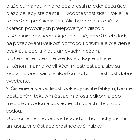
dlaždicu hranou k hrane cez presah predchádzajúcej
dlaždice, aby ste zaistili vodotesnosť škár. Pokiaľ je
to možné, prečnievajúca fólia by nemala končiť v
škárach pôvodných prelepovaných dlaždíc.
5. Rezanie obkladov: ak je to nutné, odrežte obklady
na požadovanú veľkosť pomocou pravítka a prejdenia
dvakrát alebo trikrát ulamovacím nožom.
6. Utesnenie: utesnite všetky vonkajšie okraje
silikónom, najmä vo vlhkých miestnostiach, aby sa
zabránilo prenikaniu vlhkosťou. Potom miestnosť dobre
vyvetrajte.
7. Čistenie a starostlivosť: obklady čistite ľahkým, bežne
dostupným tekutým čistiacim prostriedkom alebo
mydlovou vodou a dôkladne ich opláchnite čistou
vodou.
Upozornenie: nepoužívajte acetón, technický benzín
ani abrazívne čistiace prostriedky či hubky.