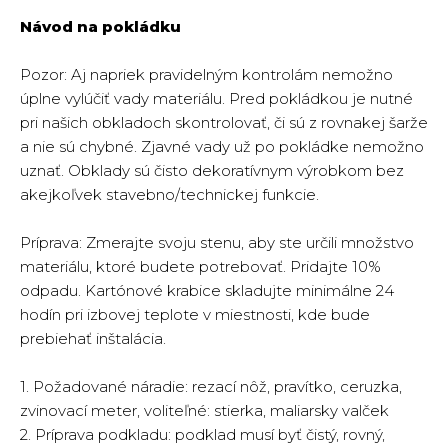
Návod na pokládku
Pozor: Aj napriek pravidelným kontrolám nemožno
úplne vylúčiť vady materiálu. Pred pokládkou je nutné
pri našich obkladoch skontrolovať, či sú z rovnakej šarže
a nie sú chybné. Zjavné vady už po pokládke nemožno
uznať. Obklady sú čisto dekoratívnym výrobkom bez
akejkoľvek stavebno/technickej funkcie.
Príprava: Zmerajte svoju stenu, aby ste určili množstvo
materiálu, ktoré budete potrebovať. Pridajte 10%
odpadu. Kartónové krabice skladujte minimálne 24
hodín pri izbovej teplote v miestnosti, kde bude
prebiehať inštalácia.
1. Požadované náradie: rezací nôž, pravítko, ceruzka,
zvinovací meter, voliteľné: stierka, maliarsky valček
2. Príprava podkladu: podklad musí byť čistý, rovný,