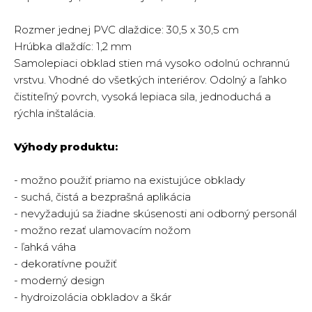
Rozmer jednej PVC dlaždice: 30,5 x 30,5 cm
Hrúbka dlaždíc: 1,2 mm
Samolepiaci obklad stien má vysoko odolnú ochrannú
vrstvu. Vhodné do všetkých interiérov. Odolný a ľahko
čistiteľný povrch, vysoká lepiaca sila, jednoduchá a
rýchla inštalácia.
Výhody produktu:
- možno použiť priamo na existujúce obklady
- suchá, čistá a bezprašná aplikácia
- nevyžadujú sa žiadne skúsenosti ani odborný personál
- možno rezať ulamovacím nožom
- ľahká váha
- dekoratívne použiť
- moderný design
- hydroizolácia obkladov a škár