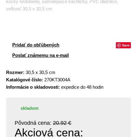
kocky šedobielej, samolepiace kachličky, PVC dlaždice,
veľkosť 30,5 x 30,5 cm
Pridať do obľúbených
Save
Poslať známemu na e-mail
Rozmer:
30,5 x 30,5 cm
Katalógové číslo:
270KT3004A
Informácie o skladovosti:
expedice do 48 hodin
skladom
Pôvodná cena:
20.92 €
Akciová cena: