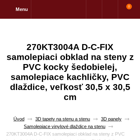
0
Menu
270KT3004A D-C-FIX
samolepiaci obklad na steny z
PVC kocky šedobielej,
samolepiace kachličky, PVC
dlaždice, veľkosť 30,5 x 30,5
cm
Úvod
3D tapety na stenu a stenu
3D panely
Samolepiace vinylové dlaždice na stenu
270KT3004A D-C-FIX samolepiaci obklad na steny z PVC