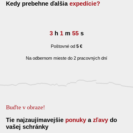
Kedy prebehne ďalšia
expedície?
3
h
1
m
54
s
Poštovné od
5 €
Na odbernom mieste do 2 pracovných dní
Buďte v obraze!
Tie najzaujímavejšie
ponuky
a
zľavy
do
vašej schránky