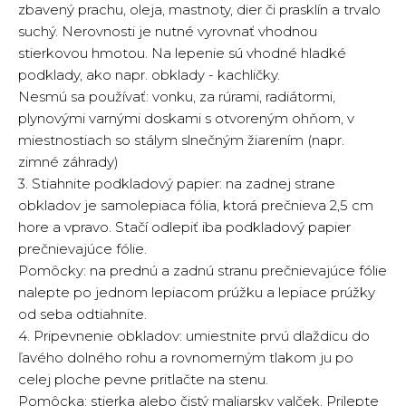
zbavený prachu, oleja, mastnoty, dier či prasklín a trvalo
suchý. Nerovnosti je nutné vyrovnať vhodnou
stierkovou hmotou. Na lepenie sú vhodné hladké
podklady, ako napr. obklady - kachličky.
Nesmú sa používať: vonku, za rúrami, radiátormi,
plynovými varnými doskami s otvoreným ohňom, v
miestnostiach so stálym slnečným žiarením (napr.
zimné záhrady)
3. Stiahnite podkladový papier: na zadnej strane
obkladov je samolepiaca fólia, ktorá prečnieva 2,5 cm
hore a vpravo. Stačí odlepiť iba podkladový papier
prečnievajúce fólie.
Pomôcky: na prednú a zadnú stranu prečnievajúce fólie
nalepte po jednom lepiacom prúžku a lepiace prúžky
od seba odtiahnite.
4. Pripevnenie obkladov: umiestnite prvú dlaždicu do
ľavého dolného rohu a rovnomerným tlakom ju po
celej ploche pevne pritlačte na stenu.
Pomôcka: stierka alebo čistý maliarsky valček. Prilepte