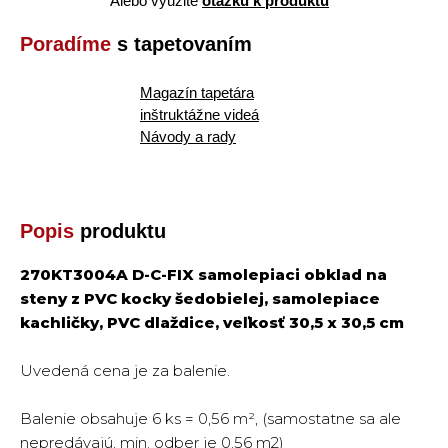
Alebo využite
otázku k produktu
Poradíme
s tapetovaním
Magazín tapetára
inštruktážne videá
Návody a rady
Popis
produktu
270KT3004A D-C-FIX samolepiaci obklad na
steny z PVC kocky šedobielej, samolepiace
kachličky, PVC dlaždice, veľkosť 30,5 x 30,5 cm
Uvedená cena je za balenie.
Balenie obsahuje 6 ks = 0,56 m², (samostatne sa ale
nepredávajú, min. odber je 0,56 m2)