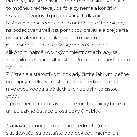
dlaždice, aby ste zaistili vodotesnosť škár. Pokiaľ je
to možné, prečnievajúca fólia by nemala končiť v
škárach pôvodných prelepovaných dlaždíc.
5. Rezanie obkladov: ak je to nutné, odrežte obklady
na požadovanú veľkosť pomocou pravítka a prejdenia
dvakrát alebo trikrát ulamovacím nožom.
6. Utesnenie: utesnite všetky vonkajšie okraje
silikónom, najmä vo vlhkých miestnostiach, aby sa
zabránilo prenikaniu vlhkosťou. Potom miestnosť dobre
vyvetrajte.
7. Čistenie a starostlivosť: obklady čistite ľahkým, bežne
dostupným tekutým čistiacim prostriedkom alebo
mydlovou vodou a dôkladne ich opláchnite čistou
vodou.
Upozornenie: nepoužívajte acetón, technický benzín
ani abrazívne čistiace prostriedky či hubky.
Náprava: pomocou plochého predmetu (napr.
skrutkovača) sa dostaňte pod obklady, mierne ich