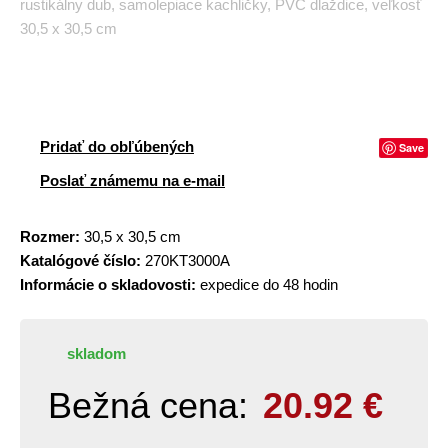
rustikálny dub, samolepiace kachličky, PVC dlaždice, veľkosť
30,5 x 30,5 cm
Pridať do obľúbených
Save
Poslať známemu na e-mail
Rozmer:
30,5 x 30,5 cm
Katalógové číslo:
270KT3000A
Informácie o skladovosti:
expedice do 48 hodin
skladom
Bežná cena:
20.92
€