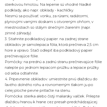
stierkovou hmotou. Na lepenie sú vhodné hladké
podklady, ako napr. obklady - kachličky.
Nesmú sa používať: vonku, za rúrami, radiátormi,
plynovými varnými doskami s otvoreným ohňom, v
miestnostiach so stálym slnečným žiarením (napr.
zimné záhrady)
3. Stiahnite podkladový papier: na zadnej strane
obkladov je samolepiaca fólia, ktorá prečnieva 2,5 cm
hore a vpravo. Stačí odlepiť iba podkladový papier
prečnievajúce fólie.
Pomôcky: na prednú a zadnú stranu prečnievajúce fólie
nalepte po jednom lepiacom prúžku a lepiace prúžky
od seba odtiahnite.
4. Pripevnenie obkladov: umiestnite prvú dlaždicu do
ľavého dolného rohu a rovnomerným tlakom ju po
celej ploche pevne pritlačte na stenu.
Pomôcka: stierka alebo čistý maliarsky valček. Prilepte
dlaždicu hranou k hrane cez presah predchádzajúcej