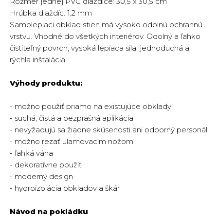
Rozmer jednej PVC dlaždice: 30,5 x 30,5 cm
Hrúbka dlaždíc: 1,2 mm
Samolepiaci obklad stien má vysoko odolnú ochrannú
vrstvu. Vhodné do všetkých interiérov. Odolný a ľahko
čistiteľný povrch, vysoká lepiaca sila, jednoduchá a
rýchla inštalácia.
Výhody produktu:
- možno použiť priamo na existujúce obklady
- suchá, čistá a bezprašná aplikácia
- nevyžadujú sa žiadne skúsenosti ani odborný personál
- možno rezať ulamovacím nožom
- ľahká váha
- dekoratívne použiť
- moderný design
- hydroizolácia obkladov a škár
Návod na pokládku