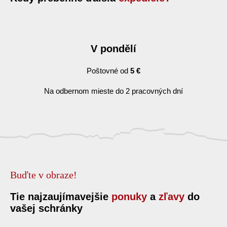
V pondělí
Poštovné od
5 €
Na odbernom mieste do 2 pracovných dní
Buďte v obraze!
Tie najzaujímavejšie
ponuky
a
zľavy
do
vašej schránky