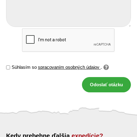
Súhlasím so
spracovaním osobných údajov
.
Odoslať otázku
Kedy prebehne ďalšia
expedície?