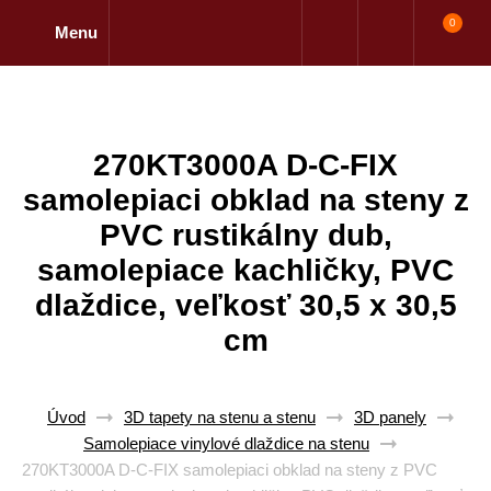
0
Menu
270KT3000A D-C-FIX
samolepiaci obklad na steny z
PVC rustikálny dub,
samolepiace kachličky, PVC
dlaždice, veľkosť 30,5 x 30,5
cm
Úvod
3D tapety na stenu a stenu
3D panely
Samolepiace vinylové dlaždice na stenu
270KT3000A D-C-FIX samolepiaci obklad na steny z PVC