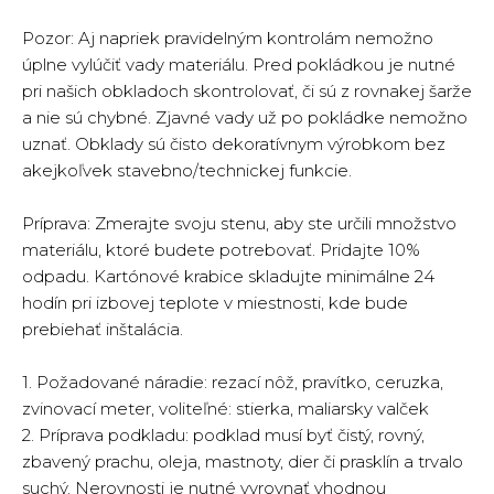
Pozor: Aj napriek pravidelným kontrolám nemožno
úplne vylúčiť vady materiálu. Pred pokládkou je nutné
pri našich obkladoch skontrolovať, či sú z rovnakej šarže
a nie sú chybné. Zjavné vady už po pokládke nemožno
uznať. Obklady sú čisto dekoratívnym výrobkom bez
akejkoľvek stavebno/technickej funkcie.
Príprava: Zmerajte svoju stenu, aby ste určili množstvo
materiálu, ktoré budete potrebovať. Pridajte 10%
odpadu. Kartónové krabice skladujte minimálne 24
hodín pri izbovej teplote v miestnosti, kde bude
prebiehať inštalácia.
1. Požadované náradie: rezací nôž, pravítko, ceruzka,
zvinovací meter, voliteľné: stierka, maliarsky valček
2. Príprava podkladu: podklad musí byť čistý, rovný,
zbavený prachu, oleja, mastnoty, dier či prasklín a trvalo
suchý. Nerovnosti je nutné vyrovnať vhodnou