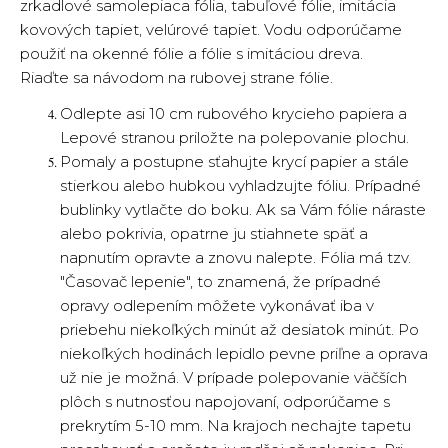
zrkadlové samolepiaca fólia, tabuľové fólie, imitácia
kovových tapiet, velúrové tapiet. Vodu odporúčame
použiť na okenné fólie a fólie s imitáciou dreva.
Riaďte sa návodom na rubovej strane fólie.
Odlepte asi 10 cm rubového krycieho papiera a
Lepové stranou priložte na polepovanie plochu.
Pomaly a postupne sťahujte krycí papier a stále
stierkou alebo hubkou vyhladzujte fóliu. Prípadné
bublinky vytlačte do boku. Ak sa Vám fólie náraste
alebo pokrivia, opatrne ju stiahnete späť a
napnutím opravte a znovu nalepte. Fólia má tzv.
"Časovač lepenie", to znamená, že prípadné
opravy odlepením môžete vykonávať iba v
priebehu niekoľkých minút až desiatok minút. Po
niekoľkých hodinách lepidlo pevne priľne a oprava
už nie je možná. V prípade polepovanie väčších
plôch s nutnosťou napojovaní, odporúčame s
prekrytím 5-10 mm. Na krajoch nechajte tapetu