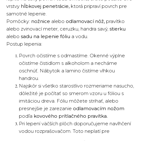
vrstvy
hĺbkovej penetrácie,
ktorá pripraví povrch pre
samotné lepenie.
Pomôcky:
nožnice
alebo
odlamovací nôž,
pravítko
alebo zvinovací meter, ceruzku, handra savý,
stierku
alebo
sadu na lepenie fóliu
a vodu.
Postup lepenia:
Povrch očistíme s odmastíme. Okenné výplne
očistíme čistidlom s alkoholom a necháme
oschnúť. Nábytok a lamino čistíme vlhkou
handrou.
Najskôr si všetko starostlivo rozmeriame nasucho,
dôležité je počítať so smerom vzoru u fóliou s
imitáciou dreva. Fóliu môžete strihať, alebo
presnejšie je zarezanie
odlamovacím nožom
podľa
kovového prítlačného pravítka.
Pri lepení väčších plôch doporučujeme navlhčení
vodou rozprašovačom. Toto neplatí pre