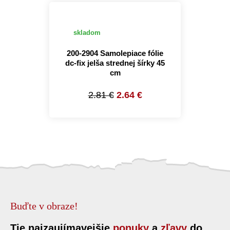
skladom
200-2904 Samolepiace fólie
dc-fix jelša strednej šírky 45
cm
2.81 €
2.64 €
Buďte v obraze!
Tie najzaujímavejšie
ponuky
a
zľavy
do