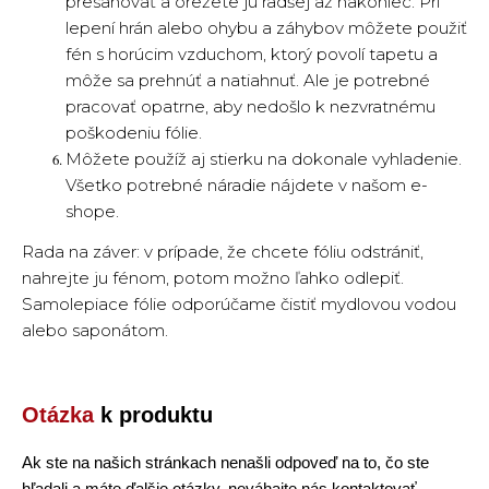
presahovať a orežete ju radšej až nakoniec. Pri
lepení hrán alebo ohybu a záhybov môžete použiť
fén s horúcim vzduchom, ktorý povolí tapetu a
môže sa prehnúť a natiahnuť. Ale je potrebné
pracovať opatrne, aby nedošlo k nezvratnému
poškodeniu fólie.
Môžete použíž aj stierku na dokonale vyhladenie.
Všetko potrebné náradie nájdete v našom e-
shope.
Rada na záver: v prípade, že chcete fóliu odstrániť,
nahrejte ju fénom, potom možno ľahko odlepiť.
Samolepiace fólie odporúčame čistiť mydlovou vodou
alebo saponátom.
Otázka
k produktu
Ak ste na našich stránkach nenašli odpoveď na to, čo ste
hľadali a máte ďalšie otázky, neváhajte nás kontaktovať