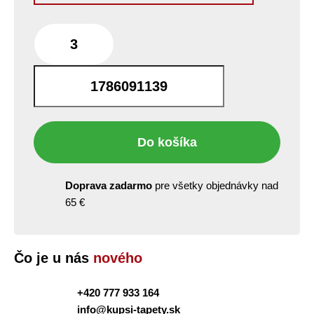
bm
Do košíka
Doprava zadarmo
pre všetky objednávky nad
65 €
Čo je u nás
nového
+420 777 933 164
info@kupsi-tapety.sk