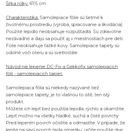
Šírka rolky:
67,5 cm
Charakteristika:
Samolepiace fólie sú šetrné k
životnému prostrediu (výroba, spracovanie a likvidácia).
Použité lepidlo neobsahuje rozpúšťadlá. Sú zdravotne
nezávadné a dajú sa použiť aj v miestnostiach pre deti.
Folie neobsahuje ťažké kovy. Samolepiace tapety sú
odolné voči oteru a sú svetlostále.
Návod nie lepenie DC-Fix a Gekkofix samolepiacich
fólií - samolepiacich tapiet:
Samolepiaca fólia sú niekedy nazývané tiež
samolepiace tapety, je to vlašnou to isté, ten istý
produkt.
Môžete ich lepiť bez použitia lepidla, rýchlo a okamžite.
Lepiť možno na všetky hladké, suchá a čisté povrchy.
Pred lepením povrch očistíte a odmastíte. V prípade, že
lepíte na savý povrch teda omietku, určite použite dve