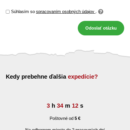
Súhlasím so
spracovaním osobných údajov
.
Odoslať otázku
Kedy prebehne ďalšia
expedície?
3
h
34
m
11
s
Poštovné od
5 €
Na odbernom mieste do 2 pracovných dní