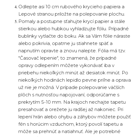
Odlepte asi 10 cm rubového krycieho papiera a
Lepové stranou priložte na polepovanie plochu.
Pomaly a postupne sťahujte krycí papier a stále
stierkou alebo hubkou vyhladzujte fóliu. Prípadné
bublinky vytlačte do boku. Ak sa Vám fólie náraste
alebo pokrivia, opatrne ju stiahnete späť a
napnutím opravte a znovu nalepte. Fólia má tzv.
"Časovač lepenie", to znamená, že prípadné
opravy odlepením môžete vykonávať iba v
priebehu niekoľkých minút až desiatok minút. Po
niekoľkých hodinách lepidlo pevne priľne a oprava
už nie je možná. V prípade polepovanie väčších
plôch s nutnosťou napojovaní, odporúčame s
prekrytím 5-10 mm. Na krajoch nechajte tapetu
presahovať a orežete ju radšej až nakoniec. Pri
lepení hrán alebo ohybu a záhybov môžete použiť
fén s horúcim vzduchom, ktorý povolí tapetu a
môže sa prehnúť a natiahnuť. Ale je potrebné