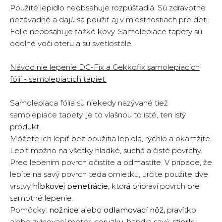
Použité lepidlo neobsahuje rozpúšťadlá. Sú zdravotne
nezávadné a dajú sa použiť aj v miestnostiach pre deti.
Folie neobsahuje ťažké kovy. Samolepiace tapety sú
odolné voči oteru a sú svetlostále.
Návod nie lepenie DC-Fix a Gekkofix samolepiacich
fólií - samolepiacich tapiet:
Samolepiaca fólia sú niekedy nazývané tiež
samolepiace tapety, je to vlašnou to isté, ten istý
produkt.
Môžete ich lepiť bez použitia lepidla, rýchlo a okamžite.
Lepiť možno na všetky hladké, suchá a čisté povrchy.
Pred lepením povrch očistíte a odmastíte. V prípade, že
lepíte na savý povrch teda omietku, určite použite dve
vrstvy
hĺbkovej penetrácie,
ktorá pripraví povrch pre
samotné lepenie.
Pomôcky:
nožnice
alebo
odlamovací nôž,
pravítko
alebo zvinovací meter, ceruzku, handra savý,
stierku