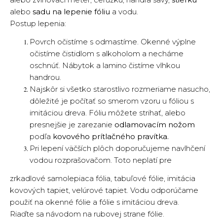
alebo
sadu na lepenie fóliu
a vodu.
Postup lepenia:
Povrch očistíme s odmastíme. Okenné výplne
očistíme čistidlom s alkoholom a necháme
oschnúť. Nábytok a lamino čistíme vlhkou
handrou.
Najskôr si všetko starostlivo rozmeriame nasucho,
dôležité je počítať so smerom vzoru u fóliou s
imitáciou dreva. Fóliu môžete strihať, alebo
presnejšie je zarezanie
odlamovacím nožom
podľa
kovového prítlačného pravítka.
Pri lepení väčších plôch doporučujeme navlhčení
vodou rozprašovačom. Toto neplatí pre
zrkadlové samolepiaca fólia, tabuľové fólie, imitácia
kovových tapiet, velúrové tapiet. Vodu odporúčame
použiť na okenné fólie a fólie s imitáciou dreva.
Riaďte sa návodom na rubovej strane fólie.