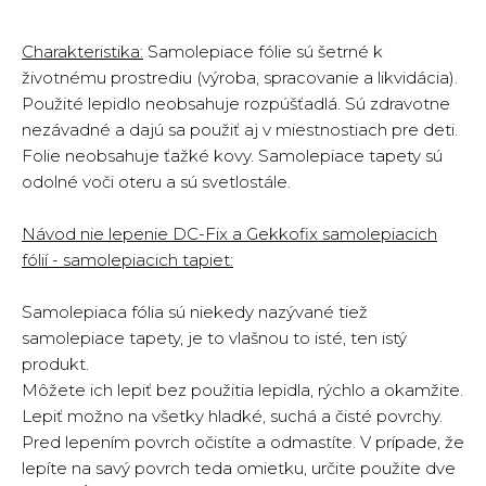
Charakteristika:
Samolepiace fólie sú šetrné k
životnému prostrediu (výroba, spracovanie a likvidácia).
Použité lepidlo neobsahuje rozpúšťadlá. Sú zdravotne
nezávadné a dajú sa použiť aj v miestnostiach pre deti.
Folie neobsahuje ťažké kovy. Samolepiace tapety sú
odolné voči oteru a sú svetlostále.
Návod nie lepenie DC-Fix a Gekkofix samolepiacich
fólií - samolepiacich tapiet:
Samolepiaca fólia sú niekedy nazývané tiež
samolepiace tapety, je to vlašnou to isté, ten istý
produkt.
Môžete ich lepiť bez použitia lepidla, rýchlo a okamžite.
Lepiť možno na všetky hladké, suchá a čisté povrchy.
Pred lepením povrch očistíte a odmastíte. V prípade, že
lepíte na savý povrch teda omietku, určite použite dve