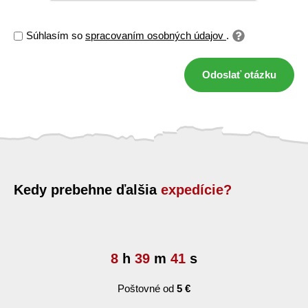
Súhlasím so
spracovaním osobných údajov
.
Odoslať otázku
Kedy prebehne ďalšia
expedície?
8
h
39
m
41
s
Poštovné od
5 €