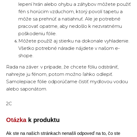
lepení hrán alebo ohybu a záhybov môžete použiť
fén s horúcim vzduchom, ktorý povolí tapetu a
môže sa prehnúť a natiahnuť. Ale je potrebné
pracovať opatrne, aby nedošlo k nezvratnému
poškodeniu fólie.
Môžete použíž aj stierku na dokonale vyhladenie.
Všetko potrebné náradie nájdete v našom e-
shope.
Rada na záver: v prípade, že chcete fóliu odstrániť,
nahrejte ju fénom, potom možno ľahko odlepiť.
Samolepiace fólie odporúčame čistiť mydlovou vodou
alebo saponátom.
2C
Otázka
k produktu
Ak ste na našich stránkach nenašli odpoveď na to, čo ste