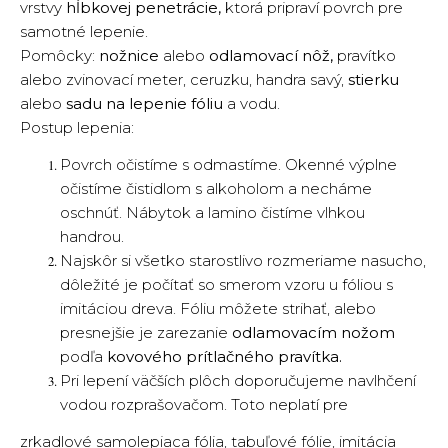
vrstvy
hĺbkovej penetrácie,
ktorá pripraví povrch pre
samotné lepenie.
Pomôcky:
nožnice
alebo
odlamovací nôž,
pravítko
alebo zvinovací meter, ceruzku, handra savý,
stierku
alebo
sadu na lepenie fóliu
a vodu.
Postup lepenia:
Povrch očistíme s odmastíme. Okenné výplne
očistíme čistidlom s alkoholom a necháme
oschnúť. Nábytok a lamino čistíme vlhkou
handrou.
Najskôr si všetko starostlivo rozmeriame nasucho,
dôležité je počítať so smerom vzoru u fóliou s
imitáciou dreva. Fóliu môžete strihať, alebo
presnejšie je zarezanie
odlamovacím nožom
podľa
kovového prítlačného pravítka.
Pri lepení väčších plôch doporučujeme navlhčení
vodou rozprašovačom. Toto neplatí pre
zrkadlové samolepiaca fólia, tabuľové fólie, imitácia