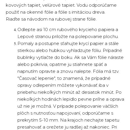
kovových tapiet, velúrové tapiet. Vodu odporúčame
použiť na okenné fólie a fólie s imitáciou dreva.
Riaďte sa návodom na rubovej strane fólie.
Odlepte asi 10 cm rubového krycieho papiera a
Lepové stranou priložte na polepovanie plochu.
Pomaly a postupne sťahujte krycí papier a stále
stierkou alebo hubkou vyhladzujte fóliu. Prípadné
bublinky vytlačte do boku. Ak sa Vám fólie náraste
alebo pokrivia, opatrne ju stiahnete späť a
napnutím opravte a znovu nalepte. Fólia má tzv.
"Časovač lepenie", to znamená, že prípadné
opravy odlepením môžete vykonávať iba v
priebehu niekoľkých minút až desiatok minút. Po
niekoľkých hodinách lepidlo pevne priľne a oprava
už nie je možná. V prípade polepovanie väčších
plôch s nutnosťou napojovaní, odporúčame s
prekrytím 5-10 mm. Na krajoch nechajte tapetu
presahovať a orežete ju radšej až nakoniec. Pri