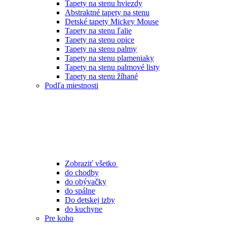
Tapety na stenu hviezdy
Abstraktné tapety na stenu
Detské tapety Mickey Mouse
Tapety na stenu ľalie
Tapety na stenu opice
Tapety na stenu palmy
Tapety na stenu plameniaky
Tapety na stenu palmové listy
Tapety na stenu žíhané
Podľa miestnosti
Zobraziť všetko
do chodby
do obývačky
do spálne
Do detskej izby
do kuchyne
Pre koho