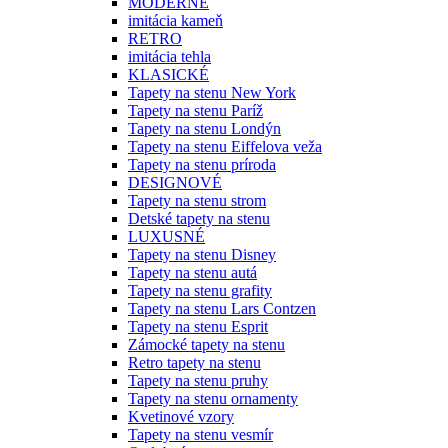
MODERNÉ
imitácia kameň
RETRO
imitácia tehla
KLASICKÉ
Tapety na stenu New York
Tapety na stenu Paríž
Tapety na stenu Londýn
Tapety na stenu Eiffelova veža
Tapety na stenu príroda
DESIGNOVÉ
Tapety na stenu strom
Detské tapety na stenu
LUXUSNÉ
Tapety na stenu Disney
Tapety na stenu autá
Tapety na stenu grafity
Tapety na stenu Lars Contzen
Tapety na stenu Esprit
Zámocké tapety na stenu
Retro tapety na stenu
Tapety na stenu pruhy
Tapety na stenu ornamenty
Kvetinové vzory
Tapety na stenu vesmír