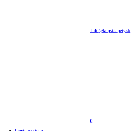
info@kupsi-tapety.sk
0
Tapety na stenu