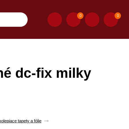
0
0
é dc-fix milky
lepiace tapety a fólie