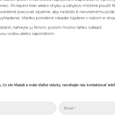
oniec. Pri lepení hrán alebo ohybu a záhybov môžete použiť f
 potrebné pracovať opatrne, aby nedošlo k nezvratnému poško
 vyhladenie. Všetko potrebné náradie nájdete v našom e-sho
dstrániť, nahrejte ju fénom, potom možno ľahko odlepiť.
lovou vodou alebo saponátom.
, čo ste hľadali a máte ďalšie otázky, neváhajte nás kontaktovať tel