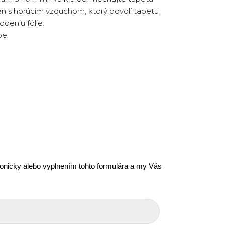
én s horúcim vzduchom, ktorý povolí tapetu
deniu fólie.
pe.
efonicky alebo vyplnením tohto formulára a my Vás