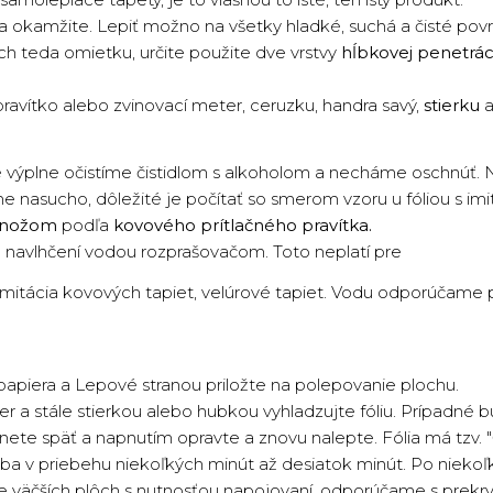
o a okamžite. Lepiť možno na všetky hladké, suchá a čisté pov
rch teda omietku, určite použite dve vrstvy
hĺbkovej penetrác
ravítko alebo zvinovací meter, ceruzku, handra savý,
stierku
a
výplne očistíme čistidlom s alkoholom a necháme oschnúť. N
e nasucho, dôležité je počítať so smerom vzoru u fóliou s imi
 nožom
podľa
kovového prítlačného pravítka.
 navlhčení vodou rozprašovačom. Toto neplatí pre
 imitácia kovových tapiet, velúrové tapiet. Vodu odporúčame po
apiera a Lepové stranou priložte na polepovanie plochu.
r a stále stierkou alebo hubkou vyhladzujte fóliu. Prípadné b
ahnete späť a napnutím opravte a znovu nalepte. Fólia má tzv.
a v priebehu niekoľkých minút až desiatok minút. Po niekoľk
ie väčších plôch s nutnosťou napojovaní, odporúčame s prekr