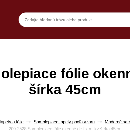
lepiace fólie okenn
šírka 45cm
apety a fólie
Samolepiace tapety podľa vzoru
Moderné samo
200-2528 Samolepiace fólie okenné dc-fix milky šírka 45cm