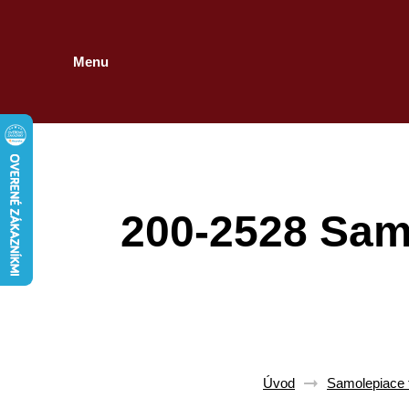
Menu
200-2528 Samo
Úvod
Samolepiace t