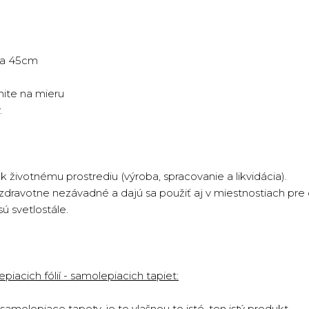
rka 45cm
nite na mieru
.
k životnému prostrediu (výroba, spracovanie a likvidácia).
zdravotne nezávadné a dajú sa použiť aj v miestnostiach pre 
ú svetlostále.
iacich fólií - samolepiacich tapiet:
amolepiace tapety, je to vlašnou to isté, ten istý produkt.