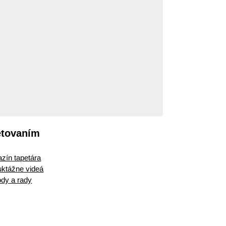
etovaním
zín tapetára
ruktážne videá
dy a rady