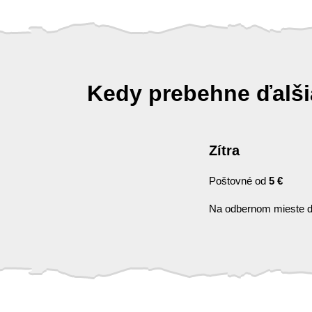
Kedy prebehne ďalš
Zítra
Poštovné od
5 €
Na odbernom mieste d