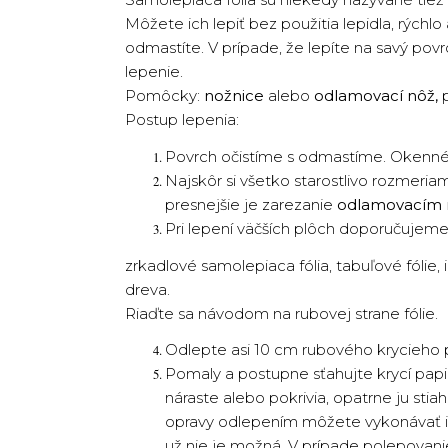
Môžete ich lepiť bez použitia lepidla, rýchl
odmastíte. V prípade, že lepíte na savý pov
lepenie.
Pomôcky:
nožnice
alebo
odlamovací nôž,
p
Postup lepenia:
Povrch očistíme s odmastíme. Okenné 
Najskôr si všetko starostlivo rozmeriam
presnejšie je zarezanie
odlamovacím
Pri lepení väčších plôch doporučujeme
zrkadlové samolepiaca fólia, tabuľové fólie,
dreva.
Riaďte sa návodom na rubovej strane fólie.
Odlepte asi 10 cm rubového krycieho p
Pomaly a postupne sťahujte krycí papie
náraste alebo pokrivia, opatrne ju sti
opravy odlepením môžete vykonávať ib
už nie je možná. V prípade polepovan