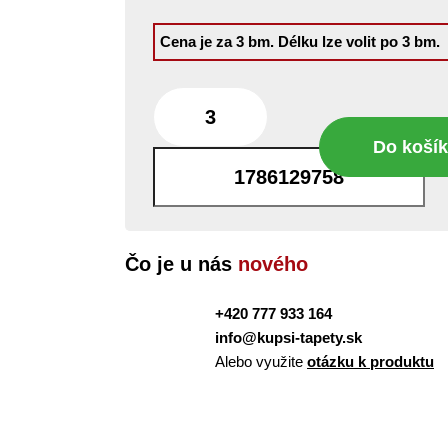
Cena je za 3 bm.
Délku lze volit po 3 bm.
Do koší
bm
Čo je u nás
nového
+420 777 933 164
info@kupsi-tapety.sk
Alebo využite
otázku k produktu