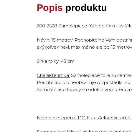
Popis
produktu
200-2528 Samolepiace fólie dc-fix milky ší
Návin:
15 metrov. Pochopiteľne Vám odstrih
akýkoľvek navi, maximálne ale do 15 metrov
Šírka rolky:
45 cm
Charakteristika:
Samolepiace fólie sú šetrné 
Použité lepidlo neobsahuje rozpúšťadlá. Sú 
Samolepiace tapety sú odolné voči oteru a s
Návod nie lepenie DC-Fix a Gekkofix samolep
Samolepiaca fólia sú niekedy nazývané tiež s