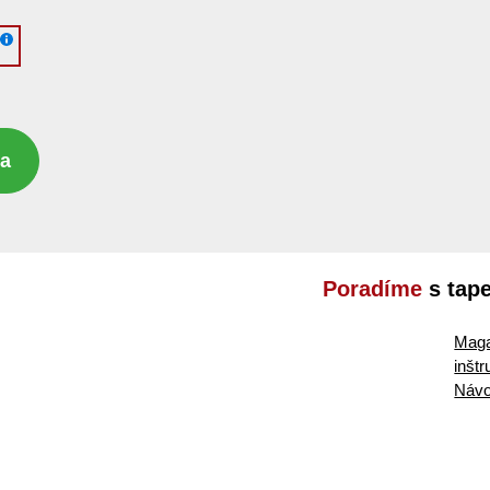
ka
Poradíme
s tap
Maga
inšt
Návo