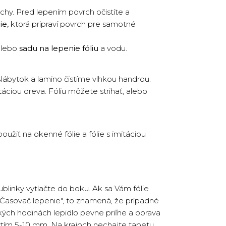
rchy. Pred lepením povrch očistíte a
ie,
ktorá pripraví povrch pre samotné
lebo
sadu na lepenie fóliu
a vodu.
ábytok a lamino čistíme vlhkou handrou.
táciou dreva. Fóliu môžete strihať, alebo
užiť na okenné fólie a fólie s imitáciou
ublinky vytlačte do boku. Ak sa Vám fólie
 "Časovač lepenie", to znamená, že prípadné
ých hodinách lepidlo pevne priľne a oprava
ytím 5-10 mm. Na krajoch nechajte tapetu