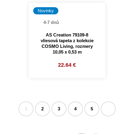
Novinky
4-7 dnů
AS Creation 79109-8
vliesová tapeta z kolekcie
COSMO Living, rozmery
10,05 x 0,53 m
22.64 €
1
2
3
4
5