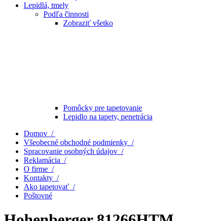
Lepidlá, tmely
Podľa činnosti
Zobraziť všetko
Pomôcky pre tapetovanie
Lepidlo na tapety, penetrácia
Domov /
Všeobecné obchodné podmienky /
Spracovanie osobných údajov /
Reklamácia /
O firme /
Kontakty /
Ako tapetovať /
Poštovné
Hohenberger 81266HTM