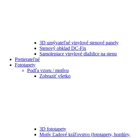
3D umývateľné vinylové stenové panely
Stenový obklad DC-Fix
Samolepiace vinylové dlaždice na stenu
Pretierateľné
Fototapety
Podľa vzoru / motívu
Zobraziť všetko
3D fototapety
Motív Ľadové kráľovstvo (fototapety, bordúry,