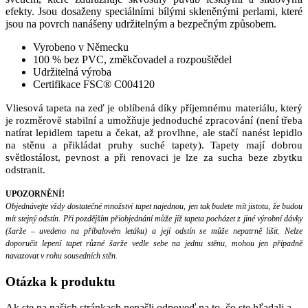
efekty. Jsou dosaženy speciálními bílými skleněnými perlami, které
jsou na povrch nanášeny udržitelným a bezpečným způsobem.
Vyrobeno v Německu
100 % bez PVC, změkčovadel a rozpouštědel
Udržitelná výroba
Certifikace FSC® C004120
Vliesová tapeta na zeď je oblíbená díky příjemnému materiálu, který
je rozměrově stabilní a umožňuje jednoduché zpracování (není třeba
natírat lepidlem tapetu a čekat, až provlhne, ale stačí nanést lepidlo
na stěnu a přikládat pruhy suché tapety). Tapety mají dobrou
světlostálost, pevnost a při renovaci je lze za sucha beze zbytku
odstranit.
UPOZORNĚNÍ!
Objednávejte vždy dostatečné množství tapet najednou, jen tak budete mít jistotu, že budou
mít stejný odstín. Při pozdějším přiobjednání může již tapeta pocházet z jiné výrobní dávky
(šarže – uvedeno na příbalovém letáku) a její odstín se může nepatrně lišit. Nelze
doporučit lepení tapet různé šarže vedle sebe na jednu stěnu, mohou jen případně
navazovat v rohu sousedních stěn.
Otázka
k produktu
Ak ste na našich stránkach nenašli odpoveď na to, čo ste hľadali a