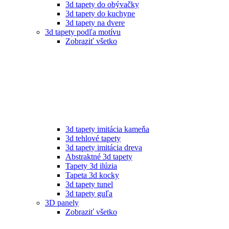
3d tapety do obývačky
3d tapety do kuchyne
3d tapety na dvere
3d tapety podľa motívu
Zobraziť všetko
3d tapety imitácia kameňa
3d tehlové tapety
3d tapety imitácia dreva
Abstraktné 3d tapety
Tapety 3d ilúzia
Tapeta 3d kocky
3d tapety tunel
3d tapety guľa
3D panely
Zobraziť všetko