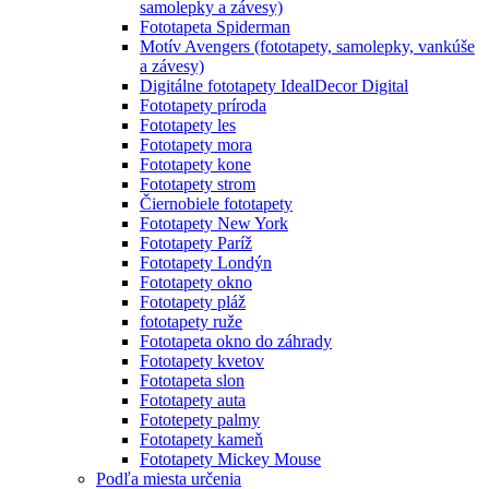
samolepky a závesy)
Fototapeta Spiderman
Motív Avengers (fototapety, samolepky, vankúše
a závesy)
Digitálne fototapety IdealDecor Digital
Fototapety príroda
Fototapety les
Fototapety mora
Fototapety kone
Fototapety strom
Čiernobiele fototapety
Fototapety New York
Fototapety Paríž
Fototapety Londýn
Fototapety okno
Fototapety pláž
fototapety ruže
Fototapeta okno do záhrady
Fototapety kvetov
Fototapeta slon
Fototapety auta
Fototepety palmy
Fototapety kameň
Fototapety Mickey Mouse
Podľa miesta určenia