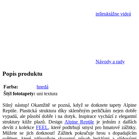
inštruktážne videá
Návody a rady
Popis
produktu
Farba:
hnedá
Štýl fototapety:
uni textura
Silný nástup! Okamžitě se pozná, když se dotknete tapety Alpine
Reptile. Plastická struktura díky skleněným perličkám nejen dobře
vypadá, ale působí dobře i na dotyk. Inspirace vychází z elegantní
struktury kůže plazů. Design
Alpine Reptile
je jedním z dalších
devíti z kolekce
FEEL
, které podtrhují smysl pro hmatové zážitky.
Můžete se jich dotknout! Zážitek pokračuje hrou s dopadajícím
světlem, které zdůrazňuje skvostný půvab lesklými a slídovými