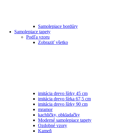
Samolepiace bordúry
Samolepiace tapety
Podľa vzoru
Zobraziť všetko
imitácia drevo šírky 45 cm
imitácia drevo šírka 67,5 cm
imitácia drevo šírky 90 cm
mramor
kachličky, obkladačky
Moderné samolepiace tapety
Ozdobné vzory
Kameň