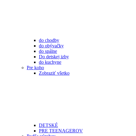
do chodby
do obývačky
do spálne
Do detskej izby
do kuchyne
Pre koho
Zobraziť všetko
DETSKÉ
PRE TEENAGEROV