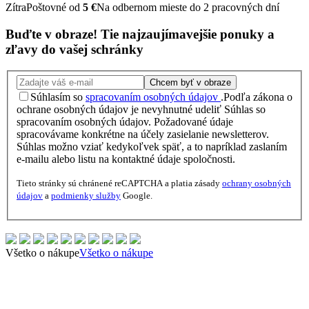
Zítra
Poštovné od
5 €
Na odbernom mieste do 2 pracovných dní
Buďte v obraze!
Tie najzaujímavejšie
ponuky
a
zľavy
do vašej schránky
Chcem byť v obraze
Súhlasím so
spracovaním osobných údajov
.
Podľa zákona o
ochrane osobných údajov je nevyhnutné udeliť Súhlas so
spracovaním osobných údajov. Požadované údaje
spracovávame konkrétne na účely zasielanie newsletterov.
Súhlas možno vziať kedykoľvek späť, a to napríklad zaslaním
e-mailu alebo listu na kontaktné údaje spoločnosti.
Tieto stránky sú chránené reCAPTCHA a platia zásady
ochrany osobných
údajov
a
podmienky služby
Google.
Všetko o nákupe
Všetko o nákupe