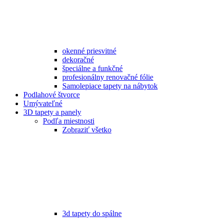
okenné priesvitné
dekoračné
špeciálne a funkčné
profesionálny renovačné fólie
Samolepiace tapety na nábytok
Podlahové štvorce
Umývateľné
3D tapety a panely
Podľa miestnosti
Zobraziť všetko
3d tapety do spálne