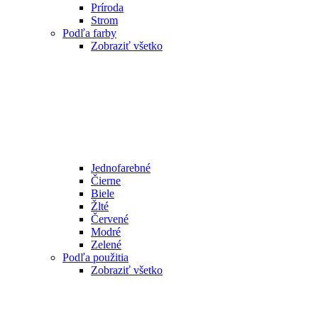
Príroda
Strom
Podľa farby
Zobraziť všetko
Jednofarebné
Čierne
Biele
Žlté
Červené
Modré
Zelené
Podľa použitia
Zobraziť všetko