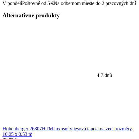
V pondělí
Poštovné od
5 €
Na odbernom mieste do 2 pracovných dní
Alternatívne
produkty
4-7 dnů
Hohenberger 26807HTM luxusní vliesová tapeta na zeď, rozměry
10.05 x 0.53 m