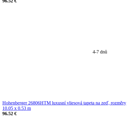
96.52 €
4-7 dnů
Hohenberger 26806HTM luxusní vliesová tapeta na zeď, rozměry
10.05 x 0.53 m
96.52 €