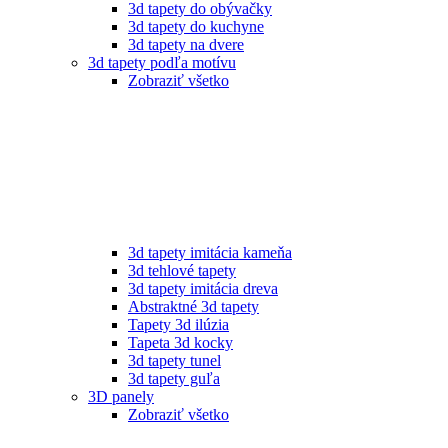
3d tapety do obývačky
3d tapety do kuchyne
3d tapety na dvere
3d tapety podľa motívu
Zobraziť všetko
3d tapety imitácia kameňa
3d tehlové tapety
3d tapety imitácia dreva
Abstraktné 3d tapety
Tapety 3d ilúzia
Tapeta 3d kocky
3d tapety tunel
3d tapety guľa
3D panely
Zobraziť všetko