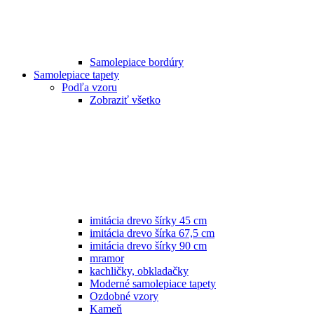
Samolepiace bordúry
Samolepiace tapety
Podľa vzoru
Zobraziť všetko
imitácia drevo šírky 45 cm
imitácia drevo šírka 67,5 cm
imitácia drevo šírky 90 cm
mramor
kachličky, obkladačky
Moderné samolepiace tapety
Ozdobné vzory
Kameň