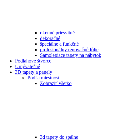
okenné priesvitné
dekoračné
špeciálne a funkčné
profesionálny renovačné fólie
Samolepiace tapety na nábytok
Podlahové štvorce
Umývateľné
3D tapety a panely
Podľa miestnosti
Zobraziť všetko
3d tapety do spálne