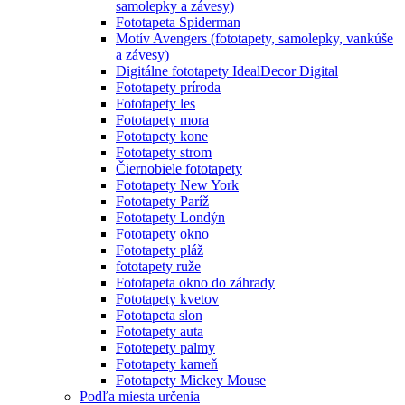
samolepky a závesy)
Fototapeta Spiderman
Motív Avengers (fototapety, samolepky, vankúše
a závesy)
Digitálne fototapety IdealDecor Digital
Fototapety príroda
Fototapety les
Fototapety mora
Fototapety kone
Fototapety strom
Čiernobiele fototapety
Fototapety New York
Fototapety Paríž
Fototapety Londýn
Fototapety okno
Fototapety pláž
fototapety ruže
Fototapeta okno do záhrady
Fototapety kvetov
Fototapeta slon
Fototapety auta
Fototepety palmy
Fototapety kameň
Fototapety Mickey Mouse
Podľa miesta určenia