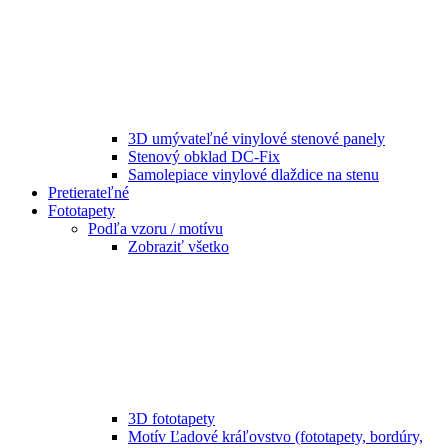
3D umývateľné vinylové stenové panely
Stenový obklad DC-Fix
Samolepiace vinylové dlaždice na stenu
Pretierateľné
Fototapety
Podľa vzoru / motívu
Zobraziť všetko
3D fototapety
Motív Ľadové kráľovstvo (fototapety, bordúry,