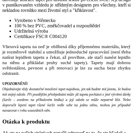
v puntíkovaném vzhledu je střídmým designem pro všechny, kteří si
nekladou rovnítko mezi životní styl a "křiklavost".
Vyrobeno v Německu
100 % bez PVC, změkčovadel a rozpouštědel
Udržitelná výroba
Certifikace FSC® C004120
Vliesová tapeta na zeď je oblíbená díky příjemnému materiálu, který
je rozměrově stabilní a umožňuje jednoduché zpracování (není třeba
natírat lepidlem tapetu a čekat, až provlhne, ale stačí nanést lepidlo
na stěnu a přikládat pruhy suché tapety). Tapety mají dobrou
světlostálost, pevnost a při renovaci je lze za sucha beze zbytku
odstranit.
UPOZORNĚNÍ!
Objednávejte vždy dostatečné množství tapet najednou, jen tak budete mít jistotu, že budou
mít stejný odstín. Při pozdějším přiobjednání může již tapeta pocházet z jiné výrobní dávky
(šarže – uvedeno na příbalovém letáku) a její odstín se může nepatrně lišit. Nelze
doporučit lepení tapet různé šarže vedle sebe na jednu stěnu, mohou jen případně
navazovat v rohu sousedních stěn.
Otázka
k produktu
Ak ste na našich stránkach nenašli odpoveď na to, čo ste hľadali a