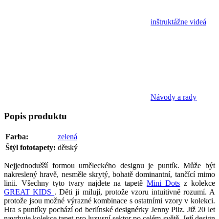
inštruktážne videá
Návody a rady
Popis
produktu
Farba:
zelená
Štýl fototapety:
dětský
Nejjednodušší formou uměleckého designu je puntík. Může být
nakreslený hravě, nesměle skrytý, bohatě dominantní, tančící mimo
linii. Všechny tyto tvary najdete na tapetě
Mini Dots
z kolekce
GREAT KIDS
. Děti ji milují, protože vzoru intuitivně rozumí. A
protože jsou možné výrazné kombinace s ostatními vzory v kolekci.
Hra s puntíky pochází od berlínské designérky Jenny Pilz. Již 20 let
navrhuje kolekce tapet pro luxusní sektor po celém světě. Její design