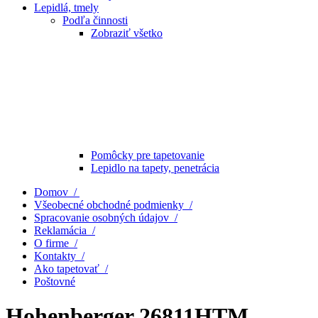
Lepidlá, tmely
Podľa činnosti
Zobraziť všetko
Pomôcky pre tapetovanie
Lepidlo na tapety, penetrácia
Domov /
Všeobecné obchodné podmienky /
Spracovanie osobných údajov /
Reklamácia /
O firme /
Kontakty /
Ako tapetovať /
Poštovné
Hohenberger 26811HTM