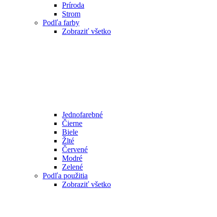
Príroda
Strom
Podľa farby
Zobraziť všetko
Jednofarebné
Čierne
Biele
Žlté
Červené
Modré
Zelené
Podľa použitia
Zobraziť všetko