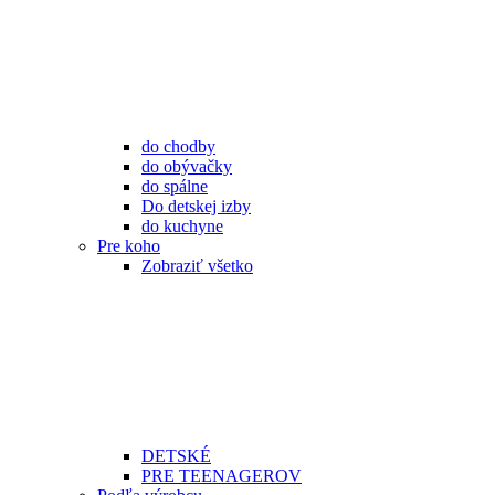
do chodby
do obývačky
do spálne
Do detskej izby
do kuchyne
Pre koho
Zobraziť všetko
DETSKÉ
PRE TEENAGEROV